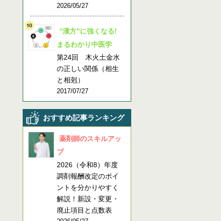
2026/05/27
”漢方”に強くなる!
まるわかり中医学
第24回 木火土金水
の正しい関係（相生
と相剋）
2017/07/27
おすすめ記事ランキング
薬剤師のスキルアッ
プ
2026（令和8）年度
調剤報酬改定のポイ
ントを分かりやすく
解説！新設・変更・
廃止項目と点数表