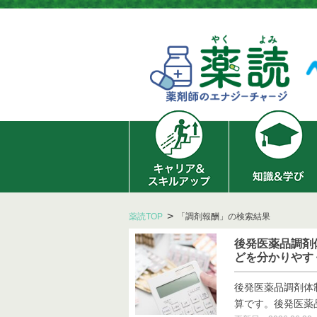
薬読TOP
「調剤報酬」の検索結果
後発医薬品調剤
どを分かりやす
後発医薬品調剤体
算です。後発医薬品調