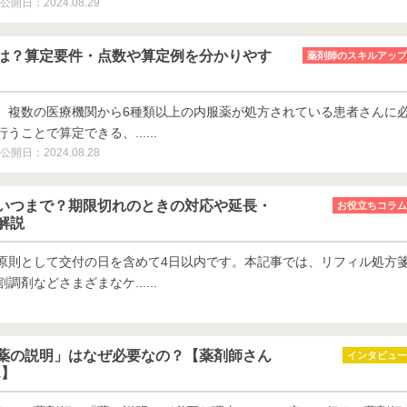
公開日：2024.08.29
は？算定要件・点数や算定例を分かりやす
薬剤師のスキルアップ
、複数の医療機関から6種類以上の内服薬が処方されている患者さんに
ことで算定できる、......
公開日：2024.08.28
いつまで？期限切れのときの対応や延長・
お役立ちコラム
解説
原則として交付の日を含めて4日以内です。本記事では、リフィル処方
剤などさまざまなケ......
薬の説明」はなぜ必要なの？【薬剤師さん
インタビュー
1】