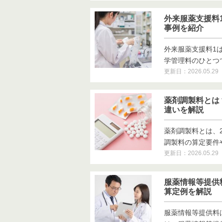
外来服薬支援料
事例を紹介
外来服薬支援料1
学管理料のひとつです
更新日：2026.05.29
薬剤調製料とは
違いを解説
薬剤調製料とは、
調製料の算定要件や点
更新日：2026.05.29
服薬情報等提供
算定例を解説
服薬情報等提供料