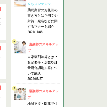
立ちコンテンツ
薬局実習のお礼状の
書き方とは？例文や
封筒・宛名などに関
薬
するマナーを紹介
2021/11/08
薬剤師のスキルアッ
プ
自家製剤加算とは？
算定要件・点数や計
量混合調剤加算につ
いて解説
2024/06/27
薬剤師のスキルアッ
プ
地域支援・医薬品供