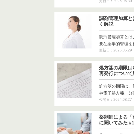
更新日：2026.06.30
調剤管理加算と
く解説
調剤管理加算とは
要な薬学的管理を行う
更新日：2026.05.29
処方箋の期限は
再発行について
処方箋の期限は、
や電子処方箋、分割調
公開日：2024.08.27
薬剤師による「
に聞いてみた #