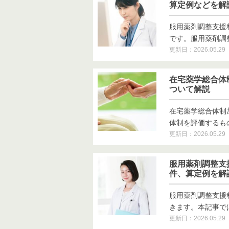
算定例などを解
服用薬剤調整支援
です。服用薬剤調整支
更新日：2026.05.29
在宅薬学総合体
ついて解説
在宅薬学総合体制
体制を評価するもので
更新日：2026.05.29
服用薬剤調整支
件、算定例を解
服用薬剤調整支援
きます。本記事では算
更新日：2026.05.29