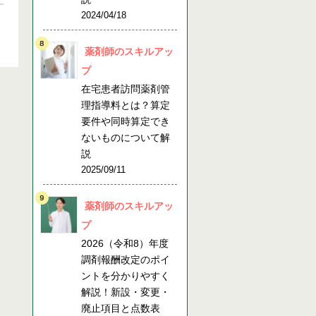
2024/04/18
薬剤師のスキルアッ
プ
在宅患者訪問薬剤管
理指導料とは？算定
要件や同時算定でき
ないものについて解
説
2025/09/11
薬剤師のスキルアッ
プ
2026（令和8）年度
調剤報酬改定のポイ
ントを分かりやすく
解説！新設・変更・
廃止項目と点数表