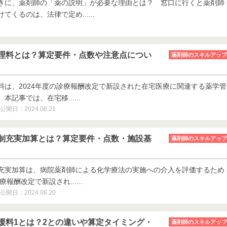
きに、薬剤師の「薬の説明」が必要な理由とは？ 窓口に行くと薬剤師
くるのは、法律で定め......
理料とは？算定要件・点数や注意点につい
薬剤師のスキルアップ
料は、2024年度の診療報酬改定で新設された在宅医療に関連する薬学管
記事では、在宅移......
公開日：2024.08.21
制充実加算とは？算定要件・点数・施設基
薬剤師のスキルアップ
充実加算は、病院薬剤師による化学療法の実施への介入を評価するため
療報酬改定で新設され......
公開日：2024.08.20
援料1とは？2との違いや算定タイミング・
薬剤師のスキルアップ