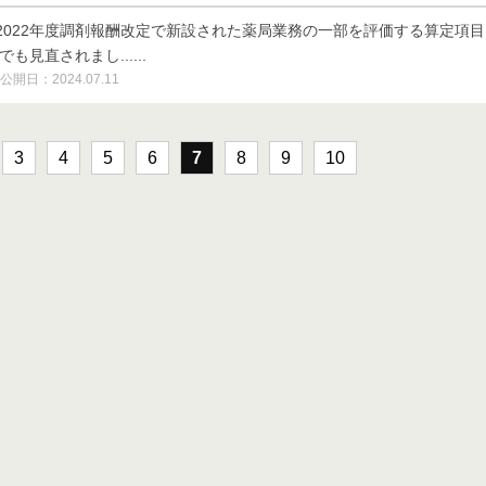
2022年度調剤報酬改定で新設された薬局業務の一部を評価する算定項目
も見直されまし......
公開日：2024.07.11
3
4
5
6
7
8
9
10