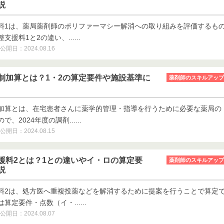
説
料1は、薬局薬剤師のポリファーマシー解消への取り組みを評価するも
援料1と2の違い、......
公開日：2024.08.16
制加算とは？1・2の算定要件や施設基準に
薬剤師のスキルアップ
加算とは、在宅患者さんに薬学的管理・指導を行うために必要な薬局の
、2024年度の調剤......
公開日：2024.08.15
援料2とは？1との違いやイ・ロの算定要
薬剤師のスキルアップ
説
料2は、処方医へ重複投薬などを解消するために提案を行うことで算定
定要件・点数（イ・......
公開日：2024.08.07