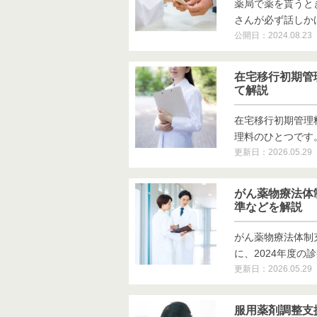
薬局で薬を貰うと
さんが必ず話しかけて
公開日：2024.08.23
在宅移行初期管
て解説
在宅移行初期管理
理料のひとつです。本
更新日：2026.05.29
がん薬物療法体
準などを解説
がん薬物療法体制
に、2024年度の診
更新日：2026.05.29
服用薬剤調整支