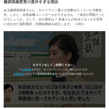
糖尿病薬変更の意外すぎる理由
ある糖尿病患者さんに、ガイドライン通りの治療を行っていた大橋先
生。しかし、全然血糖コントロールができません。一体何が問題だった
のでしょうか。そして、次の選択は？ 患者さんの生活スタイルや背景
に合わせた薬剤選択、目標血糖値を紹介します。（14分）
ログインをしてご利用ください。
※
会員登録
をすると、すべてのコンテンツをご覧いただけます。
会員登録
にはマイナビ薬剤師転職支援サービスへの登録が必要となります。