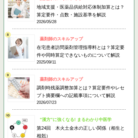
地域支援・医薬品供給対応体制加算とは？
算定要件・点数・施設基準を解説
2026/05/28
薬剤師のスキルアップ
在宅患者訪問薬剤管理指導料とは？算定要
件や同時算定できないものについて解説
2025/09/11
薬剤師のスキルアップ
調剤時残薬調整加算とは？算定要件やレセ
プト摘要欄への記載事項について解説
2026/07/23
”漢方”に強くなる! まるわかり中医学
第24回 木火土金水の正しい関係（相生と
相剋）