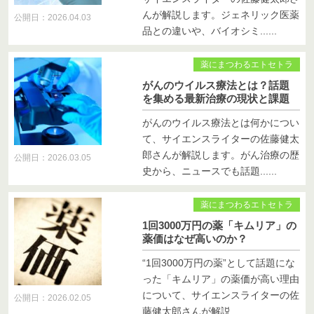
んが解説します。ジェネリック医薬
公開日：2026.04.03
品との違いや、バイオシミ......
薬にまつわるエトセトラ
がんのウイルス療法とは？話題
を集める最新治療の現状と課題
がんのウイルス療法とは何かについ
て、サイエンスライターの佐藤健太
郎さんが解説します。がん治療の歴
公開日：2026.03.05
史から、ニュースでも話題......
薬にまつわるエトセトラ
1回3000万円の薬「キムリア」の
薬価はなぜ高いのか？
“1回3000万円の薬”として話題にな
った「キムリア」の薬価が高い理由
について、サイエンスライターの佐
公開日：2026.02.05
藤健太郎さんが解説......