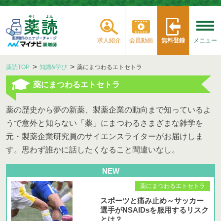
求人紹介
会員動画
無料登録
メニュー
薬読TOP
知識&学び
薬にまつわるエトセトラ
薬にまつわるエトセトラ
薬の歴史から夢の新薬、製薬企業の動向まで知っているよ
うで意外と知らない「薬」にまつわるさまざまな雑学を
元・製薬企業研究員のサイエンスライターがお届けしま
す。思わず誰かに話したくなること間違いなし。
NEW
薬にまつわるエトセトラ
スポーツと痛み止め～サッカー
選手がNSAIDsを服用するリスク
とは？