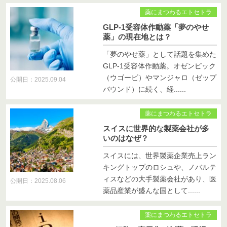
薬にまつわるエトセトラ
GLP-1受容体作動薬「夢のやせ
薬」の現在地とは？
「夢のやせ薬」として話題を集めた
GLP-1受容体作動薬。オゼンピック
（ウゴービ）やマンジャロ（ゼップ
公開日：2025.09.04
バウンド）に続く、経......
薬にまつわるエトセトラ
スイスに世界的な製薬会社が多
いのはなぜ？
スイスには、世界製薬企業売上ラン
キングトップのロシュや、ノバルテ
ィスなどの大手製薬会社があり、医
公開日：2025.08.06
薬品産業が盛んな国として......
薬にまつわるエトセトラ