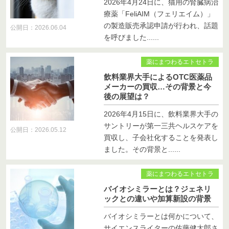
2026年4月24日に、猫用の腎臓病治
療薬「FeliAIM（フェリエイム）」
の製造販売承認申請が行われ、話題
公開日：2026.06.04
を呼びました......
薬にまつわるエトセトラ
飲料業界大手によるOTC医薬品
メーカーの買収…その背景と今
後の展望は？
2026年4月15日に、飲料業界大手の
サントリーが第一三共ヘルスケアを
公開日：2026.05.12
買収し、子会社化することを発表し
ました。その背景と......
薬にまつわるエトセトラ
バイオシミラーとは？ジェネリ
ックとの違いや加算新設の背景
バイオシミラーとは何かについて、
サイエンスライターの佐藤健太郎さ