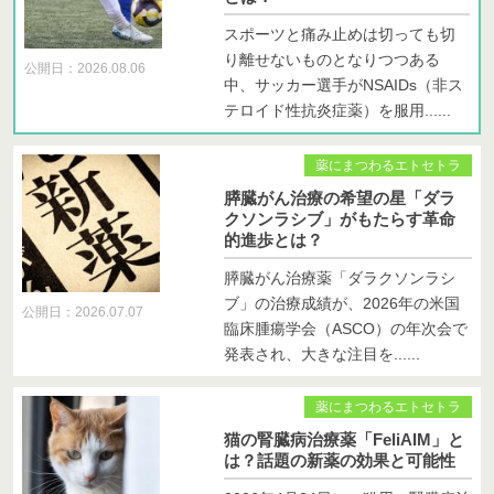
スポーツと痛み止めは切っても切
り離せないものとなりつつある
公開日：2026.08.06
中、サッカー選手がNSAIDs（非ス
テロイド性抗炎症薬）を服用......
薬にまつわるエトセトラ
膵臓がん治療の希望の星「ダラ
クソンラシブ」がもたらす革命
的進歩とは？
膵臓がん治療薬「ダラクソンラシ
ブ」の治療成績が、2026年の米国
公開日：2026.07.07
臨床腫瘍学会（ASCO）の年次会で
発表され、大きな注目を......
薬にまつわるエトセトラ
猫の腎臓病治療薬「FeliAIM」と
は？話題の新薬の効果と可能性