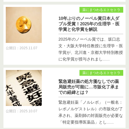
薬にまつわるエトセトラ
10年ぶりのノーベル賞日本人ダ
ブル受賞！2025年の生理学・医
学賞と化学賞を解説
2025年のノーベル賞では、坂口志
文・大阪大学特任教授に生理学・医
公開日：2025.11.07
学賞が、北川進・京都大学特別教授
に化学賞が授与されまし......
薬にまつわるエトセトラ
緊急避妊薬の処方箋なしでの薬
局販売が可能に…市販化了承ま
での経緯とは？
緊急避妊薬「ノルレボ」（一般名：
レボノルゲストレル）の市販化が了
公開日：2025.10.07
承され、薬剤師の対面販売が必要な
「特定要指導医薬品」とし......