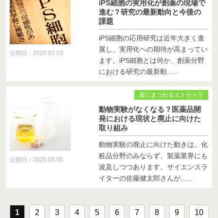
iPS細胞の実用化が創薬の現場で
進む？研究の最新動向と今後の
課題
iPS細胞の応用研究は近年大きく進
展し、実用化への期待が高まってい
公開日：2025.07.03
ます。iPS細胞とは何か、創薬分野
における研究の最新動......
薬にまつわるエトセトラ
動物実験がなくなる？医薬品開
発における現状と廃止に向けた
取り組み
動物実験の廃止に向けた動きは、化
粧品分野のみならず、製薬業界にも
公開日：2025.06.05
波及しつつあります。サイエンスラ
イターの佐藤健太郎さんが......
1
2
3
4
5
6
7
8
9
10