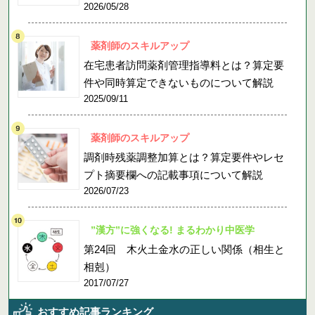
2026/05/28
薬剤師のスキルアップ
在宅患者訪問薬剤管理指導料とは？算定要
件や同時算定できないものについて解説
2025/09/11
薬剤師のスキルアップ
調剤時残薬調整加算とは？算定要件やレセ
プト摘要欄への記載事項について解説
2026/07/23
”漢方”に強くなる! まるわかり中医学
第24回 木火土金水の正しい関係（相生と
相剋）
2017/07/27
おすすめ記事ランキング