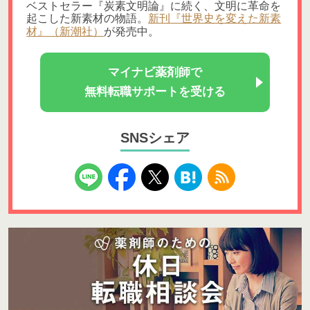
ベストセラー『炭素文明論』に続く、文明に革命を
起こした新素材の物語。
新刊『世界史を変えた新素
材』（新潮社）
が発売中。
マイナビ薬剤師で
無料転職サポートを受ける
SNSシェア