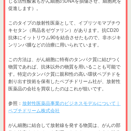
じる活性酸素もがん細胞のDNAを損傷させ、細胞死を
促進します）。
このタイプの放射性医薬として、イブリツモマブチウ
キセタン（商品名ゼヴァリン）があります。抗CD20
抗体にイットリウム90を結合させたもので、非ホジキ
ンリンパ腫などの治療に用いられています。
この方法は、がん細胞に特有のタンパク質に結びつく
物質であれば、抗体以外の物質を用いることも可能で
す。特定のタンパク質に親和性の高い環状ペプチドを
創り出す技術を保有したペプチドリーム社が、放射性
医薬品の会社を買収したのはこれが狙いです。
参照：
放射性医薬品事業のビジネスモデルについて｜
ペプチドリーム株式会社
がん細胞に結合して放射線を発する物質は、がんの部