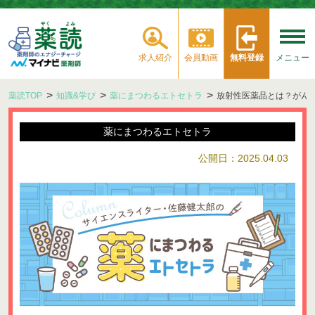
求人紹介
会員動画
無料登録
メニュー
薬読TOP
知識&学び
薬にまつわるエトセトラ
放射性医薬品とは？がん
薬にまつわるエトセトラ
公開日：2025.04.03