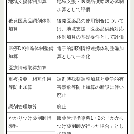
地域支援体制加算
地域支援・医薬品供給対応体制
加算として評価
後発医薬品調剤体制
後発医薬品の使用割合について
加算
は、地域支援・医薬品供給対応
体制加算の基礎要件として評価
医療DX推進体制整備
電子的調剤情報連携体制整備加
加算
算として一本化
医療情報取得加算
重複投薬・相互作用
調剤時残薬調整加算と薬学的有
等防止加算
害事象等防止加算の新設に伴い
廃止
調剤管理加算
廃止
かかりつけ薬剤師指
服薬管理指導料1・2の「かかり
導料
つけ薬剤師が行った場合」とし