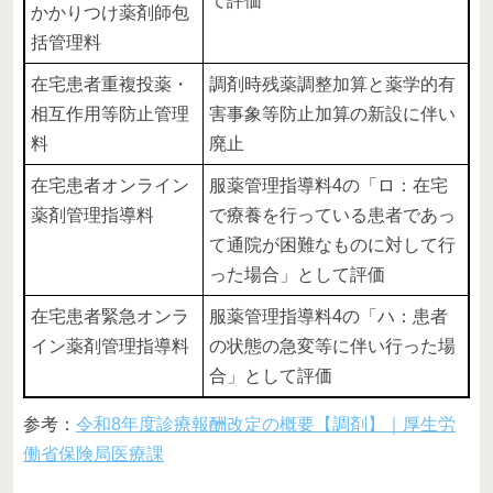
て評価
かかりつけ薬剤師包
括管理料
在宅患者重複投薬・
調剤時残薬調整加算と薬学的有
相互作用等防止管理
害事象等防止加算の新設に伴い
料
廃止
在宅患者オンライン
服薬管理指導料4の「ロ：在宅
薬剤管理指導料
で療養を行っている患者であっ
て通院が困難なものに対して行
った場合」として評価
在宅患者緊急オンラ
服薬管理指導料4の「ハ：患者
イン薬剤管理指導料
の状態の急変等に伴い行った場
合」として評価
参考：
令和8年度診療報酬改定の概要【調剤】｜厚生労
働省保険局医療課