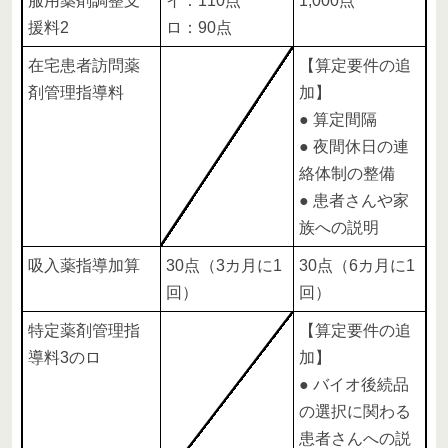
服用薬剤調整支
イ：110点
1,000点
援料2
ロ：90点
在宅患者訪問薬
【算定要件の追
剤管理指導料
加】
● 算定間隔
● 夜間休日の連
絡体制の整備
● 患者さんや家
族への説明
吸入薬指導加算
30点（3カ月に1
30点（6カ月に1
回）
回）
特定薬剤管理指
【算定要件の追
導料3のロ
加】
● バイオ後続品
の選択に関わる
患者さんへの説