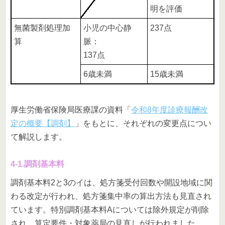
明を評価
無菌製剤処理加
小児の中心静
237点
算
脈：
137点
6歳未満
15歳未満
厚生労働省保険局医療課の資料「
令和8年度診療報酬改
定の概要【調剤】
」をもとに、それぞれの変更点につい
て解説します。
4-1.調剤基本料
調剤基本料2と3のイは、処方箋受付回数や開設地域に関
わる改定が行われ、処方箋集中率の算出方法も見直され
ています。特別調剤基本料Aについては除外規定が削除
され、算定要件・対象薬局の見直しが行われました。