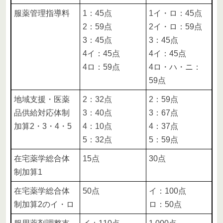
服薬管理指導料
1：45点
1イ・ロ：45点
2：59点
2イ・ロ：59点
3：45点
3：45点
4イ：45点
4イ：45点
4ロ：59点
4ロ・ハ・ニ：
59点
地域支援・医薬
2：32点
2：59点
品供給対応体制
3：40点
3：67点
加算2・3・4・5
4：10点
4：37点
5：32点
5：59点
在宅薬学総合体
15点
30点
制加算1
在宅薬学総合体
50点
イ：100点
制加算2のイ・ロ
ロ：50点