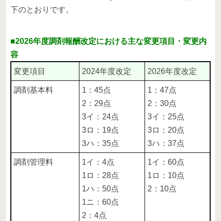
下のとおりです。
■2026年度調剤報酬改定における主な変更項目・変更内
容
変更項目
2024年度改定
2026年度改定
調剤基本料
1：45点
1：47点
2：29点
2：30点
3イ：24点
3イ：25点
3ロ：19点
3ロ：20点
3ハ：35点
3ハ：37点
調剤管理料
1イ：4点
1イ：60点
1ロ：28点
1ロ：10点
1ハ：50点
2：10点
1ニ：60点
2：4点