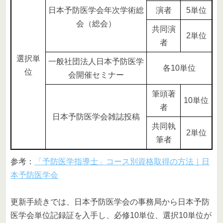
日本予防医学会年次学術総
演者
5単位
会（総会）
共同演
2単位
者
選択単
一般社団法人日本予防医学
各10単位
位
会開催セミナー
筆頭著
10単位
者
日本予防医学会雑誌投稿
共同執
2単位
筆者
参考：
「予防医学指導士」コース別資格取得の方法｜日
本予防医学会
更新手続きでは、日本予防医学会の事務局から日本予防
医学会単位記録証を入手し、必修10単位、選択10単位が