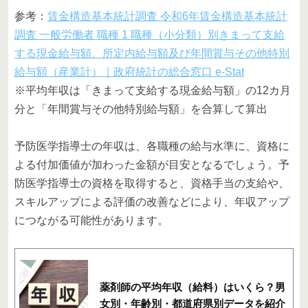
参考：
賃金構造基本統計調査 令和6年賃金構造基本統計
調査 一般労働者 職種 1 職種（小分類）別きまって支給
する現金給与額、所定内給与額及び年間賞与その他特別
給与額（産業計）｜政府統計の総合窓口 e-Stat
※平均年収は「きまって支給する現金給与額」の12カ月
分と「年間賞与その他特別給与額」を合算して算出
予防医学指導士の年収は、各職種の給与水準に、資格に
よる付加価値が加わった金額が目安となるでしょう。予
防医学指導士の資格を取得すると、資格手当の支給や、
スキルアップによる評価の改善などにより、年収アップ
につながる可能性があります。
薬剤師の平均年収（給料）はいくら？男
女別・年齢別・都道府県別データを紹介