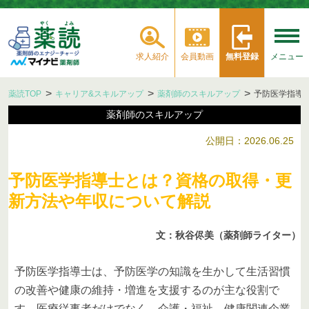
求人紹介
会員動画
無料登録
メニュー
薬読TOP
キャリア&スキルアップ
薬剤師のスキルアップ
予防医学指導
薬剤師のスキルアップ
公開日：2026.06.25
予防医学指導士とは？資格の取得・更
新方法や年収について解説
文：秋谷侭美（薬剤師ライター）
予防医学指導士は、予防医学の知識を生かして生活習慣
の改善や健康の維持・増進を支援するのが主な役割で
す。医療従事者だけでなく、介護・福祉、健康関連企業