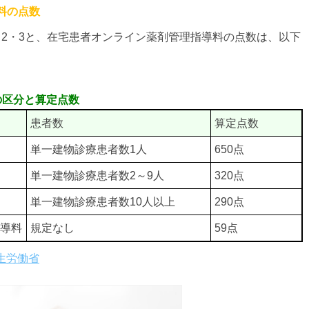
料の点数
・2・3と、在宅患者オンライン薬剤管理指導料の点数は、以下
の区分と算定点数
患者数
算定点数
単一建物診療患者数1人
650点
単一建物診療患者数2～9人
320点
単一建物診療患者数10人以上
290点
導料
規定なし
59点
生労働省