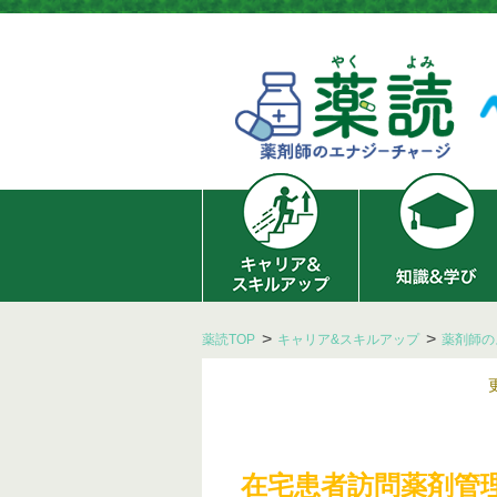
薬読TOP
キャリア&スキルアップ
薬剤師の
在宅患者訪問薬剤管