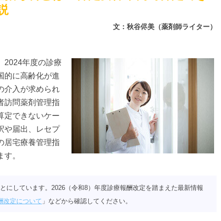
説
文：秋谷侭美（薬剤師ライター）
2024年度の診療
国的に高齢化が進
の介入が求められ
者訪問薬剤管理指
算定できないケー
釈や届出、レセプ
の居宅療養管理指
ます。
とにしています。2026（令和8）年度診療報酬改定を踏まえた最新情報
酬改定について
」などから確認してください。