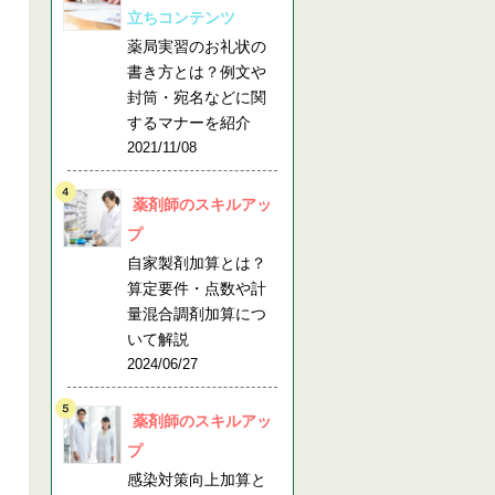
立ちコンテンツ
薬局実習のお礼状の
書き方とは？例文や
封筒・宛名などに関
するマナーを紹介
2021/11/08
薬剤師のスキルアッ
プ
自家製剤加算とは？
算定要件・点数や計
量混合調剤加算につ
いて解説
2024/06/27
薬剤師のスキルアッ
プ
感染対策向上加算と