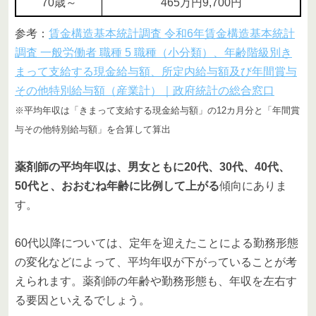
70歳～
465万円9,700円
参考：
賃金構造基本統計調査 令和6年賃金構造基本統計
調査 一般労働者 職種 5 職種（小分類）、年齢階級別き
まって支給する現金給与額、所定内給与額及び年間賞与
その他特別給与額（産業計）｜政府統計の総合窓口
※平均年収は「きまって支給する現金給与額」の12カ月分と「年間賞
与その他特別給与額」を合算して算出
薬剤師の平均年収は、男女ともに20代、30代、40代、
50代と、おおむね年齢に比例して上がる
傾向にありま
す。
60代以降については、定年を迎えたことによる勤務形態
の変化などによって、平均年収が下がっていることが考
えられます。薬剤師の年齢や勤務形態も、年収を左右す
る要因といえるでしょう。