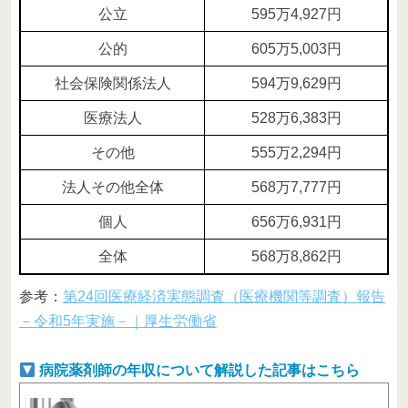
公立
595万4,927円
公的
605万5,003円
社会保険関係法人
594万9,629円
医療法人
528万6,383円
その他
555万2,294円
法人その他全体
568万7,777円
個人
656万6,931円
全体
568万8,862円
参考：
第24回医療経済実態調査（医療機関等調査）報告
－令和5年実施－｜厚生労働省
病院薬剤師の年収について解説した記事はこちら