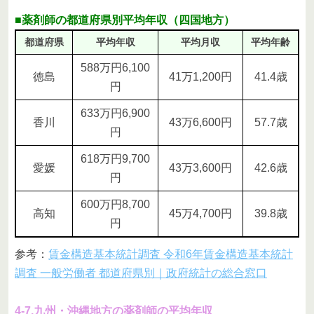
■薬剤師の都道府県別平均年収（四国地方）
都道府県
平均年収
平均月収
平均年齢
588万円6,100
徳島
41万1,200円
41.4歳
円
633万円6,900
香川
43万6,600円
57.7歳
円
618万円9,700
愛媛
43万3,600円
42.6歳
円
600万円8,700
高知
45万4,700円
39.8歳
円
参考：
賃金構造基本統計調査 令和6年賃金構造基本統計
調査 一般労働者 都道府県別｜政府統計の総合窓口
4-7.九州・沖縄地方の薬剤師の平均年収