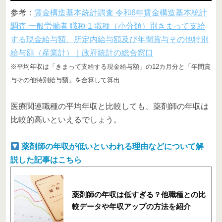
参考：
賃金構造基本統計調査 令和6年賃金構造基本統計
調査 一般労働者 職種 1 職種（小分類）別きまって支給
する現金給与額、所定内給与額及び年間賞与その他特別
給与額（産業計）｜政府統計の総合窓口
※平均年収は「きまって支給する現金給与額」の12カ月分と「年間賞
与その他特別給与額」を合算して算出
医療関連職種の平均年収と比較しても、薬剤師の年収は
比較的高いといえるでしょう。
薬剤師の年収が低いといわれる理由などについて解
説した記事はこちら
薬剤師の年収は低すぎる？他職種との比
較データや年収アップの方法を紹介