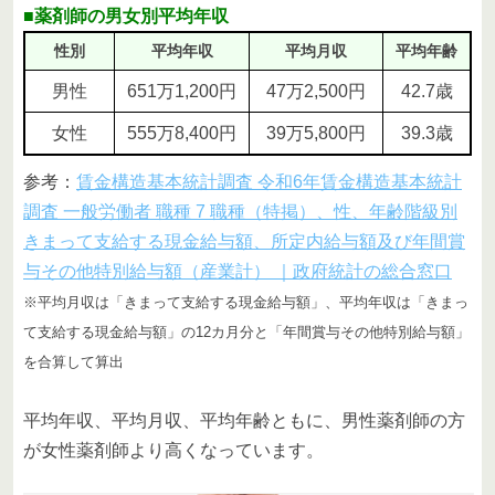
■薬剤師の男女別平均年収
性別
平均年収
平均月収
平均年齢
男性
651万1,200円
47万2,500円
42.7歳
女性
555万8,400円
39万5,800円
39.3歳
参考：
賃金構造基本統計調査 令和6年賃金構造基本統計
調査 一般労働者 職種 7 職種（特掲）、性、年齢階級別
きまって支給する現金給与額、所定内給与額及び年間賞
与その他特別給与額（産業計） ｜政府統計の総合窓口
※平均月収は「きまって支給する現金給与額」、平均年収は「きまっ
て支給する現金給与額」の12カ月分と「年間賞与その他特別給与額」
を合算して算出
平均年収、平均月収、平均年齢ともに、男性薬剤師の方
が女性薬剤師より高くなっています。