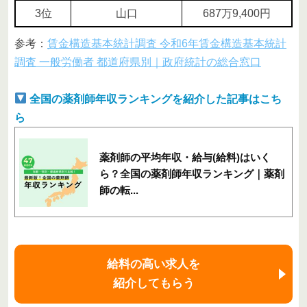
3位
山口
687万9,400円
参考：
賃金構造基本統計調査 令和6年賃金構造基本統計
調査 一般労働者 都道府県別｜政府統計の総合窓口
全国の薬剤師年収ランキングを紹介した記事はこち
ら
薬剤師の平均年収・給与(給料)はいく
ら？全国の薬剤師年収ランキング｜薬剤
師の転...
給料の高い求人を
紹介してもらう