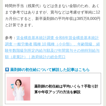
時間外手当（残業代）などは含まない金額のため、あく
まで参考ではありますが、賞与などは考慮せず単純に12
カ月分にすると、新卒薬剤師の平均年収は385万8,000円
と計算できます。
参考：
賃金構造基本統計調査 令和6年賃金構造基本統計
調査 一般労働者 職種 10 職種（小分類）、年齢階級、経
験年数階級別所定内給与額及び年間賞与その他特別給与
額（産業計）｜政府統計の総合窓口
薬剤師の初任給について解説した記事はこちら
薬剤師の初任給は平均いくら？手取り計
算や年収アップの方法を解説