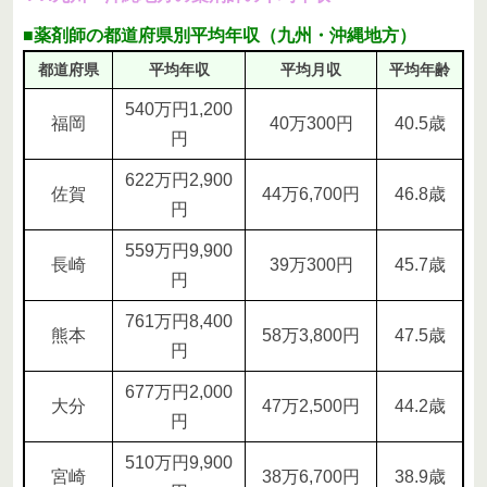
■薬剤師の都道府県別平均年収（九州・沖縄地方）
都道府県
平均年収
平均月収
平均年齢
540万円1,200
福岡
40万300円
40.5歳
円
622万円2,900
佐賀
44万6,700円
46.8歳
円
559万円9,900
長崎
39万300円
45.7歳
円
761万円8,400
熊本
58万3,800円
47.5歳
円
677万円2,000
大分
47万2,500円
44.2歳
円
510万円9,900
宮崎
38万6,700円
38.9歳