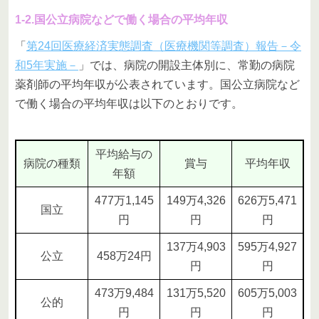
1-2.国公立病院などで働く場合の平均年収
「
第24回医療経済実態調査（医療機関等調査）報告－令
和5年実施－
」では、病院の開設主体別に、常勤の病院
薬剤師の平均年収が公表されています。国公立病院など
で働く場合の平均年収は以下のとおりです。
平均給与の
病院の種類
賞与
平均年収
年額
477万1,145
149万4,326
626万5,471
国立
円
円
円
137万4,903
595万4,927
公立
458万24円
円
円
473万9,484
131万5,520
605万5,003
公的
円
円
円