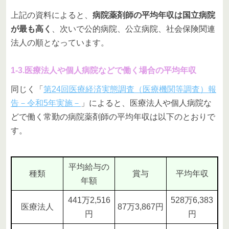
上記の資料によると、
病院薬剤師の平均年収は国立病院
が最も高く
、次いで公的病院、公立病院、社会保険関連
法人の順となっています。
1-3.医療法人や個人病院などで働く場合の平均年収
同じく「
第24回医療経済実態調査（医療機関等調査）報
告－令和5年実施－
」によると、医療法人や個人病院な
どで働く常勤の病院薬剤師の平均年収は以下のとおりで
す。
平均給与の
種類
賞与
平均年収
年額
441万2,516
528万6,383
医療法人
87万3,867円
円
円