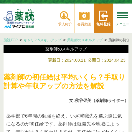
求人紹介
会員動画
無料登録
メニュー
薬読TOP
キャリア&スキルアップ
薬剤師のスキルアップ
薬剤師の初任
薬剤師のスキルアップ
更新日：2024.08.21
公開日：2024.04.23
薬剤師の初任給は平均いくら？手取り
計算や年収アップの方法を解説
文:秋谷侭美（薬剤師ライター）
薬学部で6年間の勉強を終え、いざ就職先を選ぶ際に気
になるのが初任給です。薬剤師は就職先や地域によっ
て、年収が大きく変わりますが、初任給にはどれくらい