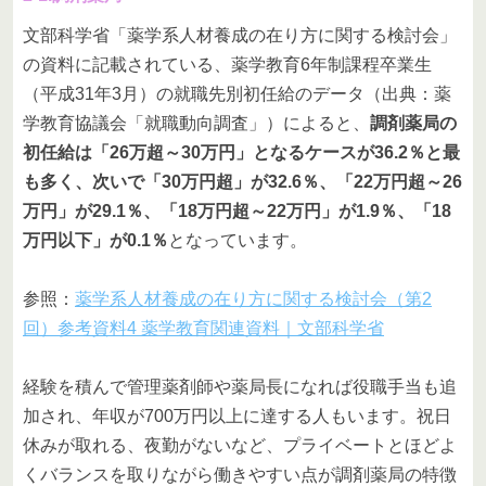
文部科学省「薬学系人材養成の在り方に関する検討会」
の資料に記載されている、薬学教育6年制課程卒業生
（平成31年3月）の就職先別初任給のデータ（出典：薬
学教育協議会「就職動向調査」）によると、
調剤薬局の
初任給は「26万超～30万円」となるケースが36.2％と最
も多く、次いで「30万円超」が32.6％、「22万円超～26
万円」が29.1％、「18万円超～22万円」が1.9％、「18
万円以下」が0.1％
となっています。
参照：
薬学系人材養成の在り方に関する検討会（第2
回）参考資料4 薬学教育関連資料｜文部科学省
経験を積んで管理薬剤師や薬局長になれば役職手当も追
加され、年収が700万円以上に達する人もいます。祝日
休みが取れる、夜勤がないなど、プライベートとほどよ
くバランスを取りながら働きやすい点が調剤薬局の特徴