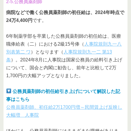
2-5.公務員薬剤師
病院などで働く公務員薬剤師の初任給は、2024年時点で
24万4,400円
です。
6年制薬学部を卒業した公務員薬剤師の初任給は、医療
職俸給表（二）における2級15号俸（
人事院規則九一八
別表第二 ワ
）となります（
人事院規則九一二 第13
条
）。2024年8月に人事院は国家公務員の給料引き上げ
について、国会と内閣に勧告し、前年と比較して2万
1,700円の大幅アップとなりました。
公務員薬剤師の初任給引き上げについて解説した記
事はこちら
公務員薬剤師、初任給2万1700円増～民間賃上げ反映し
大幅増 人事院
ほかにも、公務員薬剤師にはさまざまな職種がありま