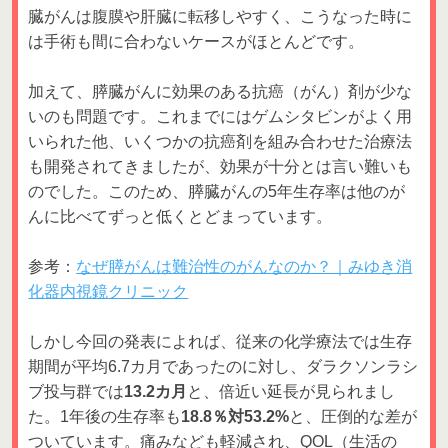
臓がんは腹膜や肝臓に転移しやすく、こうなった時に
は手術も間に合わないケースがほとんどです。
加えて、膵臓がんに効果のある抗癌（がん）剤が少な
いのも問題です。これまでにはゲムシタビンがよく用
いられた他、いくつかの抗癌剤を組み合わせた治療法
も開発されてきましたが、効果が十分とは言い難いも
のでした。このため、膵臓がんの5年生存率は他のが
んに比べてずっと低くとどまっています。
参考：
なぜ膵がんは難治性のがんなのか？｜みゆき消
化器内視鏡クリニック
しかし今回の発表によれば、従来の化学療法では生存
期間が平均6.7カ月であったのに対し、ダラクソンラシ
ブ投与群では
13.2カ月
と、倍近い延長が見られまし
た。1年後の生存率も
18.8％対53.2%
と、圧倒的な差が
ついています。痛みなども軽減され、QOL（生活の