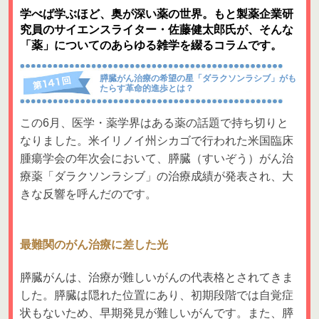
学べば学ぶほど、奥が深い薬の世界。もと製薬企業研
究員のサイエンスライター・佐藤健太郎氏が、そんな
「薬」についてのあらゆる雑学を綴るコラムです。
膵臓がん治療の希望の星「ダラクソンラシブ」がも
たらす革命的進歩とは？
この6月、医学・薬学界はある薬の話題で持ち切りと
なりました。米イリノイ州シカゴで行われた米国臨床
腫瘍学会の年次会において、膵臓（すいぞう）がん治
療薬「ダラクソンラシブ」の治療成績が発表され、大
きな反響を呼んだのです。
最難関のがん治療に差した光
膵臓がんは、治療が難しいがんの代表格とされてきま
した。膵臓は隠れた位置にあり、初期段階では自覚症
状もないため、早期発見が難しいがんです。また、膵