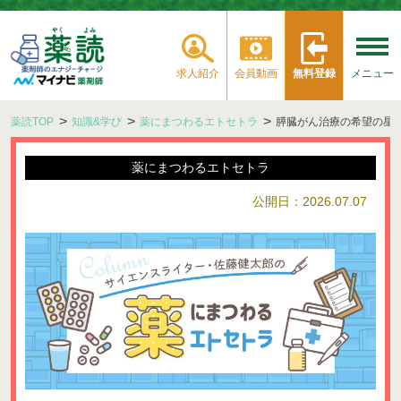
求人紹介
会員動画
無料登録
メニュー
薬読TOP
知識&学び
薬にまつわるエトセトラ
膵臓がん治療の希望の星
薬にまつわるエトセトラ
公開日：2026.07.07