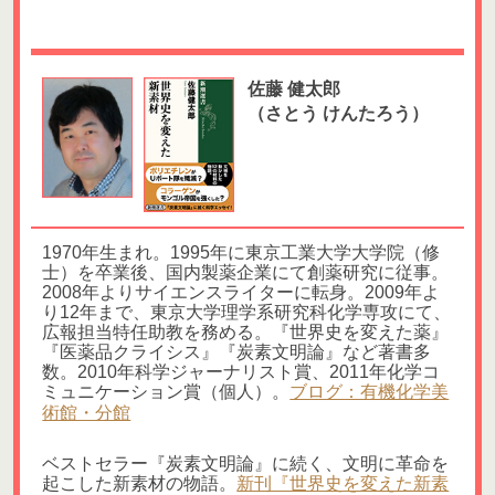
佐藤 健太郎
（さとう けんたろう）
1970年生まれ。1995年に東京工業大学大学院（修
士）を卒業後、国内製薬企業にて創薬研究に従事。
2008年よりサイエンスライターに転身。2009年よ
り12年まで、東京大学理学系研究科化学専攻にて、
広報担当特任助教を務める。『世界史を変えた薬』
『医薬品クライシス』『炭素文明論』など著書多
数。2010年科学ジャーナリスト賞、2011年化学コ
ミュニケーション賞（個人）。
ブログ：有機化学美
術館・分館
ベストセラー『炭素文明論』に続く、文明に革命を
起こした新素材の物語。
新刊『世界史を変えた新素