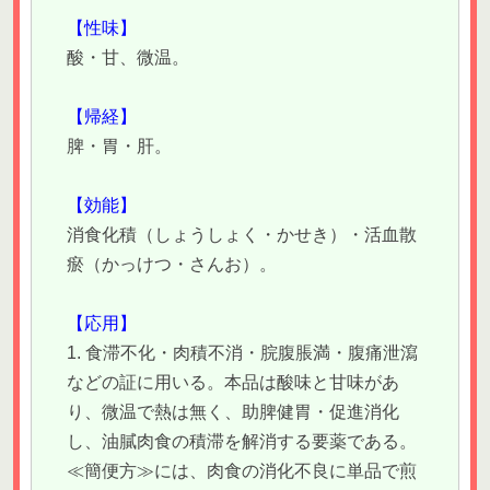
【性味】
酸・甘、微温。
【帰経】
脾・胃・肝。
【効能】
消食化積（しょうしょく・かせき）・活血散
瘀（かっけつ・さんお）。
【応用】
1. 食滞不化・肉積不消・脘腹脹満・腹痛泄瀉
などの証に用いる。本品は酸味と甘味があ
り、微温で熱は無く、助脾健胃・促進消化
し、油膩肉食の積滞を解消する要薬である。
≪簡便方≫には、肉食の消化不良に単品で煎