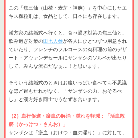
この「焦三仙（山楂・麦芽・神麴）」を中心にしたエ
キス顆粒剤は、食品として、日本にも存在します。
漢方家の結婚式へ行くと、食べ過ぎ対策の焦三仙と、
飲み過ぎ対策の
田七人参
が各人にひとつずつ用意され
ていたり、フレンチのフルコースの肉料理の前のデザ
ート・アヴァンデセールにサンザシのソルベが出たり
して、みんな流石だなぁ…！と思います。
そういう結婚式のときはお腹いっぱい食べても不思議
なほど胃もたれがなく、「サンザシの力、おそるべ
し」と漢方好き同士でうなずき合います。
（2）血行促進・瘀血の解消・腫れを軽減：「活血散
瘀（かっけつ・さんお）」
サンザシは「瘀血（おけつ：血の滞り）」に対して、