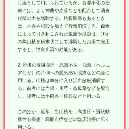
じ薬として用いられているが、食滞不化の治
療には、よく神曲や麦芽などを配合して消食
化積の力を増強する。脘腹脹痛もあるとき
は、木香や枳殻を加えて行気消滞する。傷食
によって引き起こされた腹痛や泄瀉は、10g
の焦山楂を粉末状にして沸騰したお湯で服用
すると、消食止瀉の効能がある。
2. 産後の瘀阻腹痛・悪露不尽・疝気（ヘルニ
アなど）の片側への脱出感や脹痛などの証に
用いる。山楂は血分に入り活血散瘀消腫す
る。前者には当帰・川芎・益母草などを配合
し、後者には小茴香・橘核などと用いる。
このほか、近年、生山楂を、高血圧・冠状動
脈性心疾患・高脂血症などの臨床治療に広く
用いる。