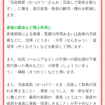
「活血散瘀（かっけつ・さんお：活血して瘀血を散ら
す）」に働き、血行促進・瘀血の解消・腫れを軽減し
ます。
産後の瘀血など婦人科系に
産後瘀阻による腹痛・悪露の停滞あるいは血瘀の月経
痛などに、当帰（とうき）・川芎（せんきゅう）・益
母草（やくもそう）などを配合して用います。
また、疝気（ヘルニアなど）の片側への脱出感や下腹
部の脹った痛みなどに、小茴香（しょうういきょ
う）・橘核（きつかく）などと用います。
また、活血疏肌（かっけつ・そき：活血して肌表の流
れを整えること）・透疹（とうしん：発：疹を促す）
に働くので、麻疹の初期や、透発（とうはつ：発疹や
病邪を体表に発散・排泄しきること）が不十分なとき