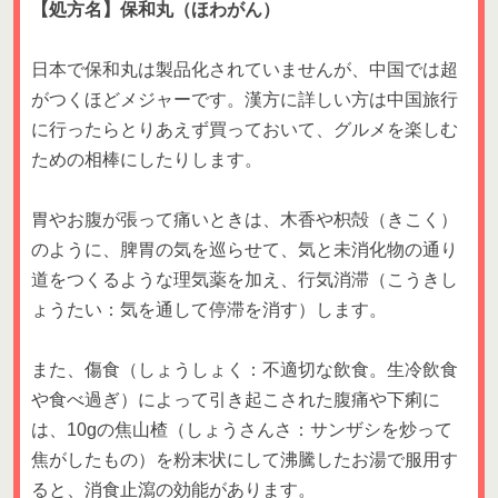
【処方名】保和丸（ほわがん）
日本で保和丸は製品化されていませんが、中国では超
がつくほどメジャーです。漢方に詳しい方は中国旅行
に行ったらとりあえず買っておいて、グルメを楽しむ
ための相棒にしたりします。
胃やお腹が張って痛いときは、木香や枳殻（きこく）
のように、脾胃の気を巡らせて、気と未消化物の通り
道をつくるような理気薬を加え、行気消滞（こうきし
ょうたい：気を通して停滞を消す）します。
また、傷食（しょうしょく：不適切な飲食。生冷飲食
や食べ過ぎ）によって引き起こされた腹痛や下痢に
は、10gの焦山楂（しょうさんさ：サンザシを炒って
焦がしたもの）を粉末状にして沸騰したお湯で服用す
ると、消食止瀉の効能があります。