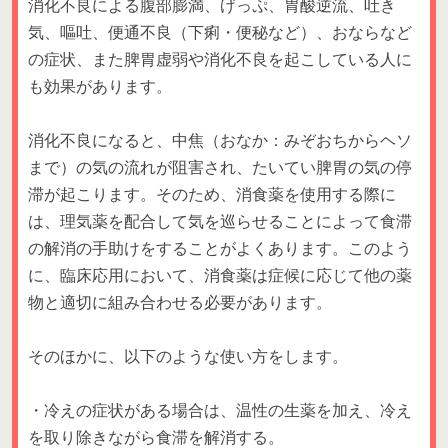
消化不良による腹部膨満、げっぷ、胃酸逆流、吐き
気、嘔吐、便通不良（下痢・便秘など）、おならなど
の症状、また脾胃虚弱や消化不良を起こしている人に
も効果があります。
消化不良になると、中焦（おなか：みぞおちからヘソ
まで）の気の流れが阻害され、たいてい脾胃の気の停
滞が起こります。そのため、消食薬を使用する際に
は、理気薬を配合して気を巡らせることによって食滞
の解消の手助けをすることがよくあります。このよう
に、臨床応用において、消食薬は症候に応じて他の薬
物と適切に組み合わせる必要があります。
そのほかに、以下のような使い方をします。
・冷えの症状がある場合は、温性の生薬を加え、冷え
を取り除きながら食滞を解消する。