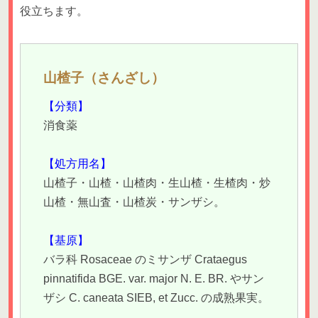
役立ちます。
山楂子（さんざし）
【分類】
消食薬
【処方用名】
山楂子・山楂・山楂肉・生山楂・生楂肉・炒
山楂・無山査・山楂炭・サンザシ。
【基原】
バラ科 Rosaceae のミサンザ Crataegus
pinnatifida BGE. var. major N. E. BR. やサン
ザシ C. caneata SIEB, et Zucc. の成熟果実。