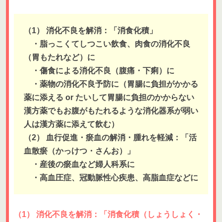
（1） 消化不良を解消：「消食化積」
・脂っこくてしつこい飲食、肉食の消化不良
（胃もたれなど）に
・傷食による消化不良（腹痛・下痢）に
・薬物の消化不良予防に（胃腸に負担がかかる
薬に添える or たいして胃腸に負担のかからない
漢方薬でもお腹がもたれるような消化器系が弱い
人は漢方薬に添えて飲む）
（2） 血行促進・瘀血の解消・腫れを軽減：「活
血散瘀（かっけつ・さんお）」
・産後の瘀血など婦人科系に
・高血圧症、冠動脈性心疾患、高脂血症などに
（1） 消化不良を解消：「消食化積（しょうしょく・