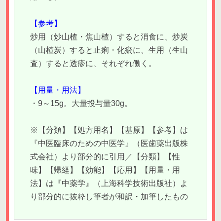
【参考】
炒用（炒山楂・焦山楂）すると消食に、炒炭
（山楂炭）すると止痢・化瘀に、生用（生山
査）すると透疹に、それぞれ働く。
【用量・用法】
・9～15g。大量投与量30g。
※【分類】【処方用名】【基原】【参考】は
『中医臨床のための中医学』（医歯薬出版株
式会社）より部分的に引用／【分類】【性
味】【帰経】【効能】【応用】【用量・用
法】は『中薬学』（上海科学技術出版社）よ
り部分的に抜粋し筆者が和訳・加筆したもの