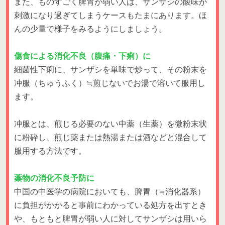
また、ものすごく脾胃が弱い人は、サンザシの酸味が
刺激になり過ぎてしまうケースもたまにあります。ほ
んの少量で様子をみるようにしましょう。
傷食による消化不良（腹痛・下痢）に
細菌性下痢に、サンザシを単味で炒って、その粉末を
冲服（ちゅうふく）≒煎じないでお湯で溶いて服用し
ます。
冲服とは、煎じる必要のない中薬（生薬）を微粉末状
に粉砕し、煎じ薬または熱湯または酒などと混合して
服用する方法です。
薬物の消化不良予防に
中国の中医学の病院においても、脾胃（≒消化器系）
に負担がかかると事前にわかっている処方を出すとき
や、もともと脾胃が弱い人に対してサンザシは用いら