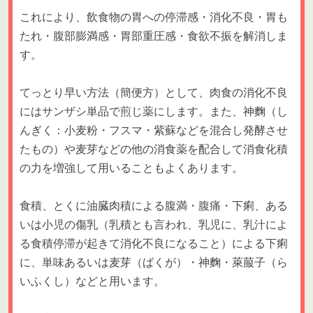
これにより、飲食物の胃への停滞感・消化不良・胃も
たれ・腹部膨満感・胃部重圧感・食欲不振を解消しま
す。
てっとり早い方法（簡便方）として、肉食の消化不良
にはサンザシ単品で煎じ薬にします。また、神麴（し
んぎく：小麦粉・フスマ・紫蘇などを混合し発酵させ
たもの）や麦芽などの他の消食薬を配合して消食化積
の力を増強して用いることもよくあります。
食積、とくに油臓肉積による腹満・腹痛・下痢、ある
いは小児の傷乳（乳積とも言われ、乳児に、乳汁によ
る食積停滞が起きて消化不良になること）による下痢
に、単味あるいは麦芽（ばくが）・神麴・萊菔子（ら
いふくし）などと用います。