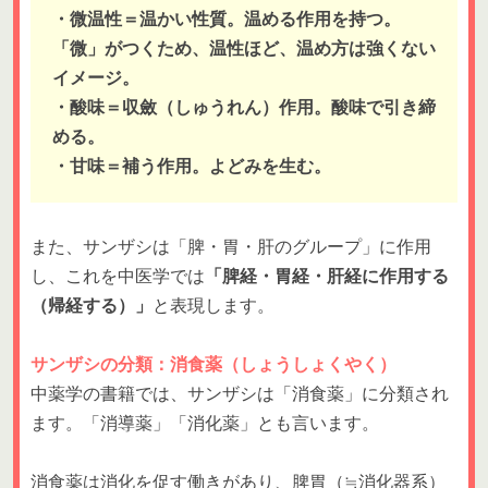
・微温性＝温かい性質。温める作用を持つ。
「微」がつくため、温性ほど、温め方は強くない
イメージ。
・酸味＝収斂（しゅうれん）作用。酸味で引き締
める。
・甘味＝補う作用。よどみを生む。
また、サンザシは「脾・胃・肝のグループ」に作用
し、これを中医学では
「脾経・胃経・肝経に作用する
（帰経する）」
と表現します。
サンザシの分類：消食薬（しょうしょくやく）
中薬学の書籍では、サンザシは「消食薬」に分類され
ます。「消導薬」「消化薬」とも言います。
消食薬は消化を促す働きがあり、脾胃（≒消化器系）