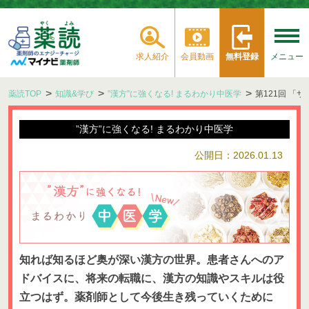
求人紹介
会員動画
無料登録
メニュー
薬読TOP
知識&学び
”漢方”に強くなる! まるわかり中医学
第121回 
”漢方”に強くなる! まるわかり中医学
公開日：2026.01.13
知れば知るほど奥が深い漢方の世界。患者さんへのア
ドバイスに、将来の転職に、漢方の知識やスキルは役
立つはず。薬剤師として今後生き残っていくために