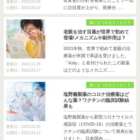
名変更の方針を発表したことで一気
更新日：2023.03.03
に注目度が上がり、医療分......
公開日：2022.06.07
薬にまつわるエトセトラ
老眼を治す目薬が世界で初めて
登場!メカニズムや副作用は？
2021年秋、世界で初めて老眼の治
療薬が米国で承認を受けました。
「Vuity」と名付けられたこの新薬
更新日：2023.12.25
はどのようなメカニズ......
公開日：2022.05.17
薬にまつわるエトセトラ
塩野義製薬のコロナ治療薬はど
んな薬？ワクチンの臨床試験結
果も
塩野義製薬から新型コロナウイルス
感染症（COVID-19）の治療薬とワ
更新日：2023.03.03
クチンの臨床試験について発表があ
公開日：2022.04.12
りました。日本国内......