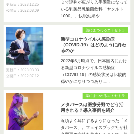
ミで評判が広がり入手困難になって
更新日：2023.12.25
いる乳製品乳酸菌飲料「ヤクルト
公開日：2022.08.09
1000」。快眠効果や......
薬にまつわるエトセトラ
新型コロナウイルス感染症
（COVID-19）はどのように終わ
るのか
2022年6月時点で、日本国内におけ
る新型コロナウイルス感染症
更新日：2023.03.03
（COVID-19）の感染状況は比較的
公開日：2022.07.12
穏やかになりつつあり......
薬にまつわるエトセトラ
メタバースは医療分野でどう活
用される？導入事例を紹介
近頃よく耳にするようになった「メ
タバース」。フェイスブック社が社