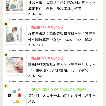
地域支援・医薬品供給対応体制加算とは？
算定要件・点数・施設基準を解説
2026/05/28
薬剤師のスキルアップ
在宅患者訪問薬剤管理指導料とは？算定要
件や同時算定できないものについて解説
2025/09/11
薬剤師のスキルアップ
調剤時残薬調整加算とは？算定要件やレセ
プト摘要欄への記載事項について解説
2026/07/23
”漢方”に強くなる! まるわかり中医学
第24回 木火土金水の正しい関係（相生と
相剋）