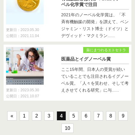
ベル化学賞で注目
2021年のノーベル化学賞は、「不
斉有機触媒の開発」を讃えて、ベン
ジャミン・リスト博士（ドイツ）と
更新日：2023.05.30
デヴィッド・マクミラン......
公開日：2021.11.04
薬にまつわるエトセトラ
医薬品とイグノーベル賞
ここ15年間、日本人の受賞が続い
ていることでも注目されるイグノー
ベル賞。「人々を笑わせ、そして考
えさせてくれる研究」に与......
更新日：2023.05.30
公開日：2021.10.07
«
1
2
3
4
5
6
7
8
9
10