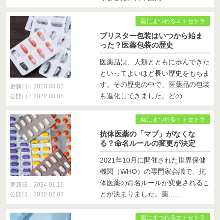
薬にまつわるエトセトラ
ブリスター包装はいつから始ま
った？医薬包装の歴史
医薬品は、人類とともに歩んできた
といってよいほど長い歴史をもちま
す。その歴史の中で、医薬品の包装
更新日：2023.03.03
も進化してきました。どの......
公開日：2022.03.08
薬にまつわるエトセトラ
抗体医薬の「マブ」がなくな
る？命名ルールの変更が決定
2021年10月に開催された世界保健
機関（WHO）の専門家会議で、抗
体医薬の命名ルールが変更されるこ
更新日：2024.01.16
とが決まりました。薬......
公開日：2022.02.03
薬にまつわるエトセトラ