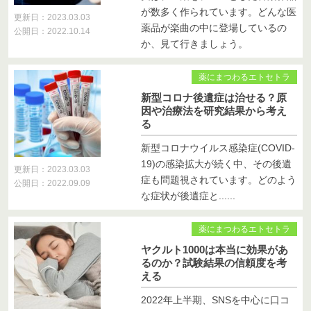
が数多く作られています。どんな医
更新日：2023.03.03
薬品が楽曲の中に登場しているの
公開日：2022.10.14
か、見て行きましょう。
薬にまつわるエトセトラ
新型コロナ後遺症は治せる？原
因や治療法を研究結果から考え
る
新型コロナウイルス感染症(COVID-
19)の感染拡大が続く中、その後遺
更新日：2023.03.03
症も問題視されています。どのよう
公開日：2022.09.09
な症状が後遺症と......
薬にまつわるエトセトラ
ヤクルト1000は本当に効果があ
るのか？試験結果の信頼度を考
える
2022年上半期、SNSを中心に口コ