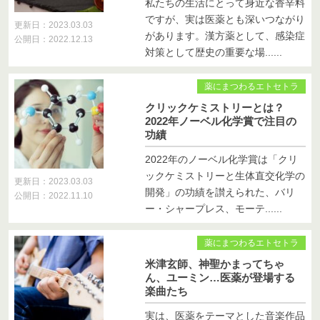
私たちの生活にとって身近な香辛料
ですが、実は医薬とも深いつながり
更新日：2023.03.03
があります。漢方薬として、感染症
公開日：2022.12.13
対策として歴史の重要な場......
薬にまつわるエトセトラ
クリックケミストリーとは？
2022年ノーベル化学賞で注目の
功績
2022年のノーベル化学賞は「クリ
ックケミストリーと生体直交化学の
更新日：2023.03.03
開発」の功績を讃えられた、バリ
公開日：2022.11.10
ー・シャープレス、モーテ......
薬にまつわるエトセトラ
米津玄師、神聖かまってちゃ
ん、ユーミン…医薬が登場する
楽曲たち
実は、医薬をテーマとした音楽作品