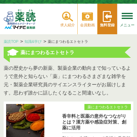
求人紹介
会員動画
無料登録
メニュー
薬読TOP
知識&学び
薬にまつわるエトセトラ
薬にまつわるエトセトラ
薬の歴史から夢の新薬、製薬企業の動向まで知っているよ
うで意外と知らない「薬」にまつわるさまざまな雑学を
元・製薬企業研究員のサイエンスライターがお届けしま
す。思わず誰かに話したくなること間違いなし。
薬にまつわるエトセトラ
香辛料と医薬の意外なつながり
とは？漢方薬や感染症対策、創
薬に活用