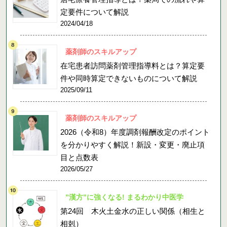
定要件について解説
2024/04/18
薬剤師のスキルアップ
在宅患者訪問薬剤管理指導料とは？算定要
件や同時算定できないものについて解説
2025/09/11
薬剤師のスキルアップ
2026（令和8）年度調剤報酬改定のポイント
を分かりやすく解説！新設・変更・廃止項
目と点数表
2026/05/27
”漢方”に強くなる! まるわかり中医学
第24回 木火土金水の正しい関係（相生と
相剋）