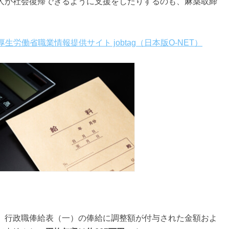
人が社会復帰できるように支援をしたりするのも、麻薬取締
厚生労働省職業情報提供サイト jobtag（日本版O-NET）
、行政職俸給表（一）の俸給に調整額が付与された金額およ