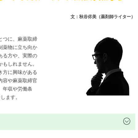
文：秋谷侭美（薬剤師ライター）
とつに、麻薬取締
制薬物に立ち向か
ある方や、実際の
かもしれません。
き方に興味がある
内容や麻薬取締官
、年収や労働条
介します。