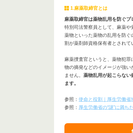
1.麻薬取締官とは
麻薬取締官は薬物乱用を防ぐプ
特別司法警察員として、麻薬や
薬物といった薬物の乱用を防ぐ
割が薬剤師資格保有者とされて
麻薬捜査官というと、薬物犯罪
物の摘発などのイメージが強い
ません。
薬物乱用が起こらない
ます。
参照：
使命と役割｜厚生労働省
参照：
厚生労働省の“謎”に満