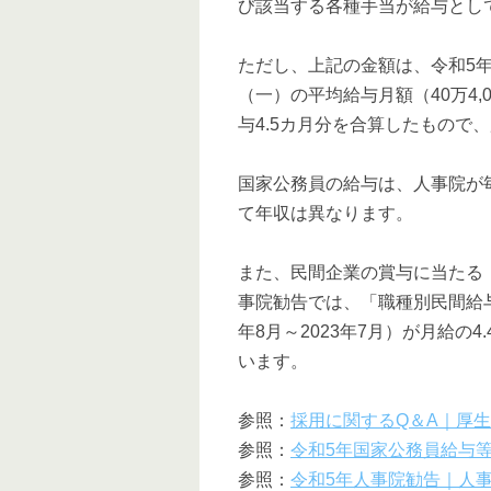
び該当する各種手当が給与とし
ただし、上記の金額は、令和5
（一）の平均給与月額（40万4,
与4.5カ月分を合算したもので
国家公務員の給与は、人事院が
て年収は異なります。
また、民間企業の賞与に当たる
事院勧告では、「職種別民間給与
年8月～2023年7月）が月給の
います。
参照：
採用に関するQ＆A｜厚
参照：
令和5年国家公務員給与
参照：
令和5年人事院勧告｜人