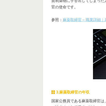
規制薬物に手を出してしまった
官の使命です。
参照：
麻薬取締官 – 職業詳細｜
3.麻薬取締官の年収
国家公務員である麻薬取締官は