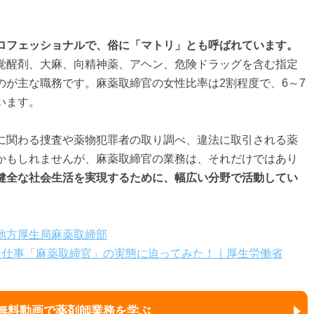
ロフェッショナルで、俗に「マトリ」とも呼ばれています。
覚醒剤、大麻、向精神薬、アヘン、危険ドラッグを含む指定
のが主な職務です。麻薬取締官の女性比率は2割程度で、6～7
います。
に関わる捜査や薬物犯罪者の取り調べ、違法に取引される薬
かもしれませんが、麻薬取締官の業務は、それだけではあり
健全な社会生活を実現するために、幅広い分野で活動してい
地方厚生局麻薬取締部
ちた仕事「麻薬取締官」の実態に迫ってみた！｜厚生労働省
無料動画で薬剤師業務を学ぶ