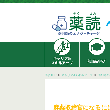
薬読TOP
キャリア&スキルアップ
薬剤師の
麻薬取締官になるに