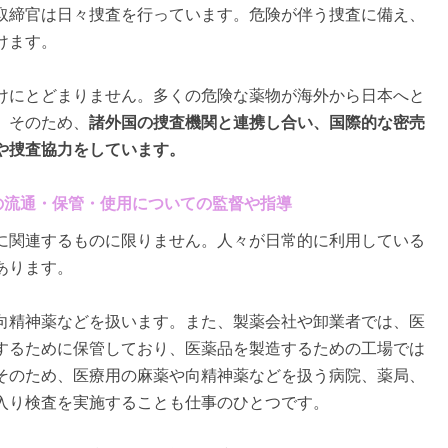
取締官は日々捜査を行っています。危険が伴う捜査に備え、
けます。
けにとどまりません。多くの危険な薬物が海外から日本へと
。そのため、
諸外国の捜査機関と連携し合い、国際的な密売
や捜査協力をしています。
どの流通・保管・使用についての監督や指導
に関連するものに限りません。人々が日常的に利用している
あります。
向精神薬などを扱います。また、製薬会社や卸業者では、医
するために保管しており、医薬品を製造するための工場では
そのため、医療用の麻薬や向精神薬などを扱う病院、薬局、
入り検査を実施することも仕事のひとつです。