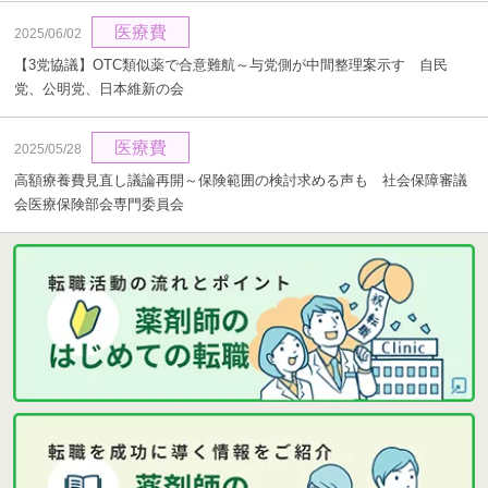
医療費
2025/06/02
【3党協議】OTC類似薬で合意難航～与党側が中間整理案示す 自民
党、公明党、日本維新の会
医療費
2025/05/28
高額療養費見直し議論再開～保険範囲の検討求める声も 社会保障審議
会医療保険部会専門委員会