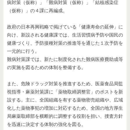
病対策（仮称）」「難病対策（仮称）」「結核感染症
（仮称）」の４課に再編成。
政府の日本再興戦略で掲げている「健康寿命の延伸」に
向け、新設される健康課では、生活習慣病予防や国民の
健康づくり、予防接種対策の推進等を通じた１次予防を
一元的に行う。
難病対策課では、新たに制度化された難病医療費助成等
の実施を図るための体制を整備する。
また、危険ドラッグ対策を推進するため、医薬食品局監
視指導・麻薬対策課に「薬物取締調整官」のポストを新
設する。主に、全国組織を有する薬物密売組織や、広域
化した薬物事犯の増加に対応するため、全国の地方厚生
局麻薬取締部を横断的に調整する役割を担い、捜査方針
を迅速に決定する体制の強化を図る。