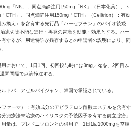
0mg「NK」、同点滴静注用150mg「NK」（日本化薬）、ト
CTH」、同点滴静注用150mg「CTH」（Celltrion）：有効
組み換え）を含有する先行品「ハーセプチン」のバイオ後続
た治癒切除不能な進行・再発の胃癌を効能・効果とする。ハー
を有するが、用途特許が残存するとの申請者の説明により、同
る。
用において、1日1回、初回投与時には8mg／kgを、2回目以
て3週間間隔で点滴静注する。
モルドバ、アゼルバイジャン、韓国で承認されている。
センファーマ）：有効成分のアビラテロン酢酸エステルを含有す
内分泌療法未治療のハイリスクの予後因子を有する前立腺癌」
用量は、プレドニゾロンとの併用で、1日1回1000mgを空腹