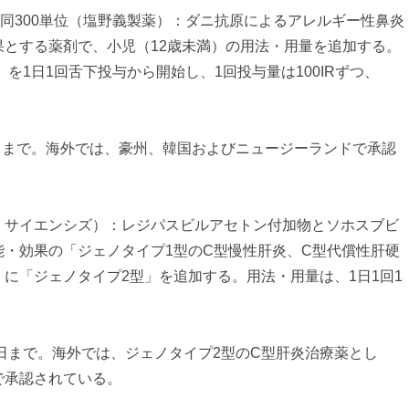
、同300単位（塩野義製薬）：ダニ抗原によるアレルギー性鼻炎
果とする薬剤で、小児（12歳未満）の用法・用量を追加する。
R）を1日1回舌下投与から開始し、1回投与量は100IRずつ、
5日まで。海外では、豪州、韓国およびニュージーランドで承認
・サイエンシズ）：レジパスビルアセトン付加物とソホスブビ
・効果の「ジェノタイプ1型のC型慢性肝炎、C型代償性肝硬
に「ジェノタイプ2型」を追加する。用法・用量は、1日1回1
2日まで。海外では、ジェノタイプ2型のC型肝炎治療薬とし
で承認されている。