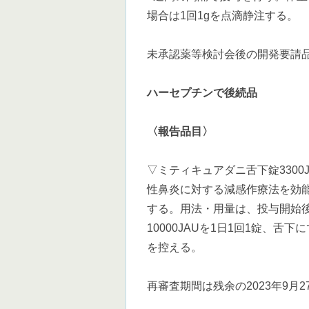
場合は1回1gを点滴静注する。
未承認薬等検討会後の開発要請
ハーセプチンで後続品
〈報告品目〉
▽ミティキュアダニ舌下錠3300
性鼻炎に対する減感作療法を効
する。用法・用量は、投与開始後1
10000JAUを1日1回1錠、
を控える。
再審査期間は残余の2023年9月