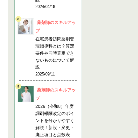
2024/04/18
薬剤師のスキルアッ
プ
在宅患者訪問薬剤管
理指導料とは？算定
要件や同時算定でき
ないものについて解
説
2025/09/11
薬剤師のスキルアッ
プ
2026（令和8）年度
調剤報酬改定のポイ
ントを分かりやすく
解説！新設・変更・
廃止項目と点数表