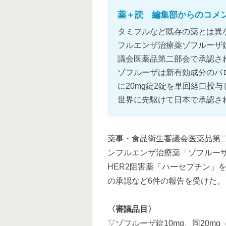
薬＋読 編集部からのコメ
タミフルなど既存の薬とは異
フルエンザ治療薬ゾフルーザ錠
議会医薬品第二部会で承認さ
ゾフルーザは新有効成分のバ
に20mg錠2錠を単回経口投与
世界に先駆けて日本で承認さ
薬事・食品衛生審議会医薬品第
ンフルエンザ治療薬「ゾフルー
HER2阻害薬「ハーセプチン」
の承認など6件の報告を受けた。
〈審議品目〉
▽ゾフルーザ錠10mg、同20