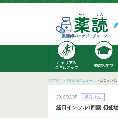
薬読TOP
薬剤師 最新ニュース
経口インフル
2018/02/05
処方せん
経口インフル1回薬 初登