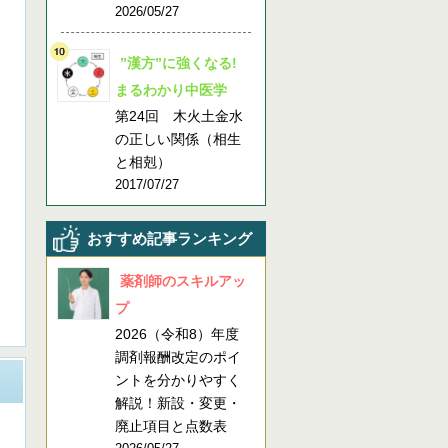
2026/05/27
”漢方”に強くなる!
まるわかり中医学
第24回 木火土金水
の正しい関係（相生
と相剋）
2017/07/27
おすすめ記事ランキング
薬剤師のスキルアッ
プ
2026（令和8）年度
調剤報酬改定のポイ
ントを分かりやすく
解説！新設・変更・
廃止項目と点数表