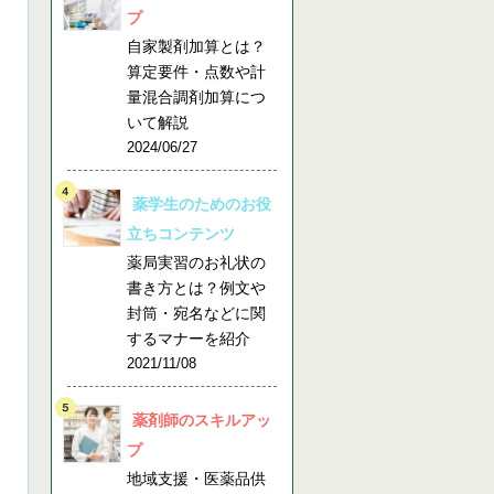
プ
自家製剤加算とは？
算定要件・点数や計
量混合調剤加算につ
いて解説
2024/06/27
薬学生のためのお役
立ちコンテンツ
薬局実習のお礼状の
書き方とは？例文や
封筒・宛名などに関
するマナーを紹介
2021/11/08
薬剤師のスキルアッ
プ
地域支援・医薬品供