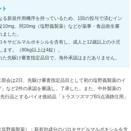
ント
なる新規作用機序を持っているため、1回の投与で済むイン
10mg、同20mg（塩野義製薬）などが薬事・食品衛生審
れました。
ロキサビルマルボキシルを含有し、成人と12歳以上の小児
します。（80kg以上は4錠）。
れた先駆け審査指定品目で、海外承認はまだありません。
二部会は2日、先駆け審査指定品目として初の塩野義製薬のイ
ザ」など2件の承認を審議し、了承した。また、中外製薬の
を先行品とするバイオ後続品「トラスツズマブBS点滴静注用」
mg（塩野義製薬）：新有効成分のバロキサビルマルボキシルを含