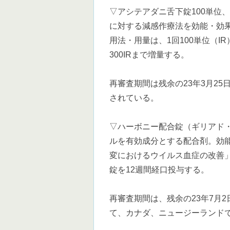
▽アシテアダニ舌下錠100単位
に対する減感作療法を効能・効
用法・用量は、1回100単位（I
300IRまで増量する。
再審査期間は残余の23年3月2
されている。
▽ハーボニー配合錠（ギリアド
ルを有効成分とする配合剤。効能
変におけるウイルス血症の改善」
錠を12週間経口投与する。
再審査期間は、残余の23年7月
て、カナダ、ニュージーランド