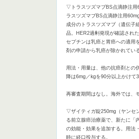
▽トラスツズマブBS点滴静注用6
ラスツズマブBS点滴静注用60mg「
成分のトラスツズマブ（遺伝子
品。HER2過剰発現が確認され
セプチンは乳癌と胃癌への適用
剤の申請から乳癌が除かれてい
用法・用量は、他の抗癌剤との併
降は6mg／kgを90分以上かけ
再審査期間はなし。海外では、
▽ザイティガ錠250mg（ヤン
る前立腺癌治療薬で、新たに「
の効能・効果を追加する。用法・
時に経口投与する。