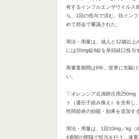
有するインフルエンザウイルス
ち、1回の投与で済む。抗イン
めて部会で審議された。
用法・用量は、成人と12歳以上の
には20mg錠4錠を単回経口投与
再審査期間は8年。世界に先駆
い。
▽オレンシア点滴静注用250m
ト（遺伝子組み換え）を含有し
性関節炎の効能・効果を追加す
用法・用量は、1回10mg／k
4週間の間隔で投与を行う。体重75