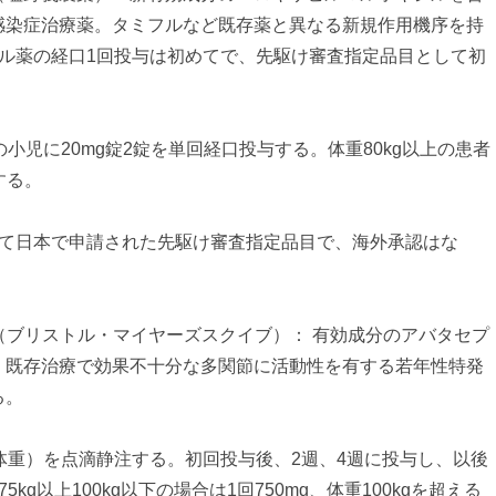
感染症治療薬。タミフルなど既存薬と異なる新規作用機序を持
フル薬の経口1回投与は初めてで、先駆け審査指定品目として初
小児に20mg錠2錠を単回経口投与する。体重80kg以上の患者
する。
けて日本で申請された先駆け審査指定品目で、海外承認はな
g（ブリストル・マイヤーズスクイブ）： 有効成分のアバタセプ
、既存治療で効果不十分な多関節に活動性を有する若年性特発
る。
g（体重）を点滴静注する。初回投与後、2週、4週に投与し、以後
kg以上100kg以下の場合は1回750mg、体重100kgを超える