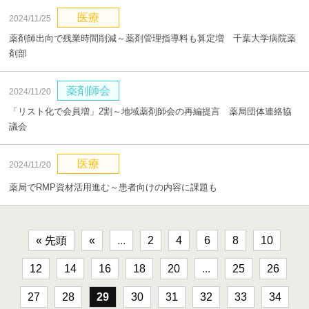
医療
2024/11/25
薬剤師出向で残業時間削減～薬剤管理指導料も算定増 千葉大学病院薬
剤部
薬剤師会
2024/11/20
「リスト化で会員増」2割～地域薬剤師会の再編提言 薬局団体連絡協
議会
医療
2024/11/20
薬局でRMP資材活用進む～患者向けの内容に課題も
« 先頭
«
...
2
4
6
8
10
12
14
16
18
20
...
25
26
27
28
29
30
31
32
33
34