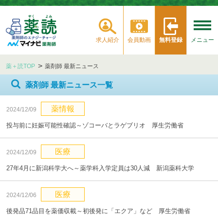
求人紹介
会員動画
無料登録
メニュー
薬＋読TOP
薬剤師 最新ニュース
薬剤師 最新ニュース一覧
薬情報
2024/12/09
投与前に妊娠可能性確認～ゾコーバとラゲブリオ 厚生労働省
医療
2024/12/09
27年4月に新潟科学大へ～薬学科入学定員は30人減 新潟薬科大学
医療
2024/12/06
後発品71品目を薬価収載～初後発に「エクア」など 厚生労働省