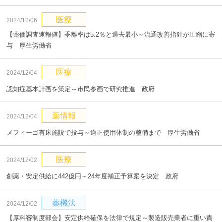
医療
2024/12/06
【薬価調査速報値】乖離率は5.2％と過去最小～流通改善指針が圧縮に寄
与 厚生労働省
医療
2024/12/04
認知症基本計画を策定～市民参画で研究推進 政府
薬情報
2024/12/04
メフィーゴ有床施設で投与～適正使用体制の整備まで 厚生労働省
医療
2024/12/02
創薬・安定供給に442億円～24年度補正予算案を決定 政府
薬機法
2024/12/02
【厚科審制度部会】安定供給確保を法律で規定～製造販売業者に重い責