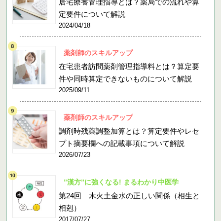
居宅療養管理指導とは？薬局での流れや算
定要件について解説
2024/04/18
薬剤師のスキルアップ
在宅患者訪問薬剤管理指導料とは？算定要
件や同時算定できないものについて解説
2025/09/11
薬剤師のスキルアップ
調剤時残薬調整加算とは？算定要件やレセ
プト摘要欄への記載事項について解説
2026/07/23
”漢方”に強くなる! まるわかり中医学
第24回 木火土金水の正しい関係（相生と
相剋）
2017/07/27