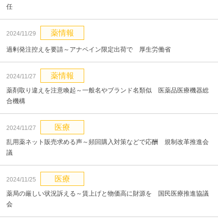
任
薬情報
2024/11/29
過剰発注控えを要請～アナペイン限定出荷で 厚生労働省
薬情報
2024/11/27
薬剤取り違えを注意喚起～一般名やブランド名類似 医薬品医療機器総
合機構
医療
2024/11/27
乱用薬ネット販売求める声～頻回購入対策などで応酬 規制改革推進会
議
医療
2024/11/25
薬局の厳しい状況訴える～賃上げと物価高に財源を 国民医療推進協議
会