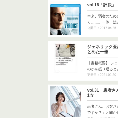
vol.16「評決
本来、弱者のため
く……。一体、法と
公開日：2017.04.25
ジェネリック医
とめた一冊
【書籍概要】 ジ
のかを振り返るととも
更新日：2021.01.20
vol.31 患
1☆
患者さん、お客さ
ですか？」と聞かれた