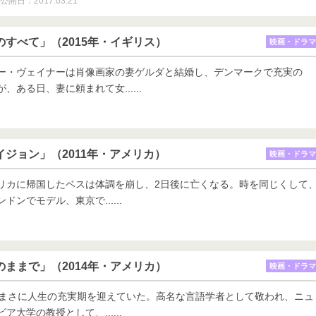
公開日：2017.03.21
リーのすべて」（2015年・イギリス）
映画・ドラマ
ー・ヴェイナーは肖像画家の妻ゲルダと結婚し、デンマークで充実の
、ある日、妻に頼まれて女......
ンテイジョン」（2011年・アメリカ）
映画・ドラマ
リカに帰国したベスは体調を崩し、2日後に亡くなる。時を同じくして
ンでモデル、東京で......
リスのままで」（2014年・アメリカ）
映画・ドラマ
、まさに人生の充実期を迎えていた。高名な言語学者として敬われ、ニュ
大学の教授として、......