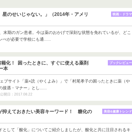
っと、星のせいじゃない。」（2014年・アメリ
映画・ドラマ
は、末期のガン患者。今は薬のおかげで深刻な状態を免れているが、どこ
が必要で学校にも通......
書籍化！ 困ったときに、すぐに使える薬剤
ブックレビュー
ー本
ウェブサイト「薬+読（やくよみ）」で「村尾孝子の困ったときに薬（や
遇・マナー」とし......
公開日：2017.08.22
剤師が抑えておきたい美容キーワード！ 糖化の
美容&健康トレンド
ドとして「酸化」についてご紹介しましたが、酸化と共に注目されるキ