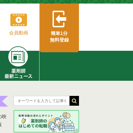
会員動画
簡単1分
無料登録
の映
報