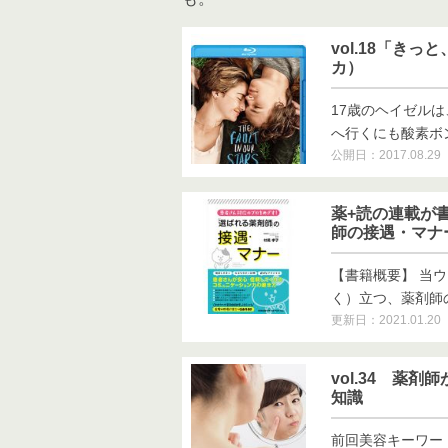
vol.18「き
カ）
17歳のヘイゼル
へ行くにも酸素ボンべ
公開日：2017.08.29
薬+読の連載が
師の接遇・マナ
【書籍概要】 当
く）立つ、薬剤師の接
更新日：2021.01.20
vol.34 薬
知識
前回美容キーワー