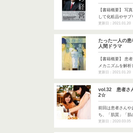
【書籍概要】 写
して化粧品やサプリメ
更新日：2021.01.20
たった一人の患
人間ドラマ
【書籍概要】 患
メカニズムを解析して
更新日：2021.01.20
vol.32 患
2☆
前回は患者さんや
ち、「肌質」「肌の悩
更新日：2020.03.05