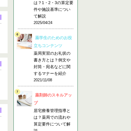
は？1・2・3の算定要
件や施設基準につい
て解説
2025/04/24
薬学生のためのお役
立ちコンテンツ
薬局実習のお礼状の
書き方とは？例文や
封筒・宛名などに関
するマナーを紹介
、
2021/11/08
薬剤師のスキルアッ
プ
居宅療養管理指導と
は？薬局での流れや
算定要件について解
説