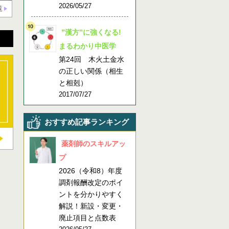
2026/05/27
覧
”漢方”に強くなる!
まるわかり中医学
第24回 木火土金水
の正しい関係（相生
と相剋）
2017/07/27
おすすめ記事ランキング
薬剤師のスキルアッ
プ
2026（令和8）年度
調剤報酬改定のポイ
ントを分かりやすく
解説！新設・変更・
廃止項目と点数表