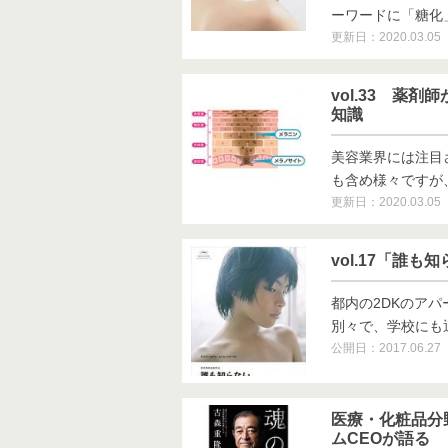
ーワードに「糖化」が
更新日：2020.03.05
vol.33 薬
知識
美容業界には注目
も含め様々ですが、美
更新日：2020.03.05
vol.17「誰も
都内の2DKのア
別々で、学校にも通っ
公開日：2017.06.27
医療・化粧品分
ムCEOが語る