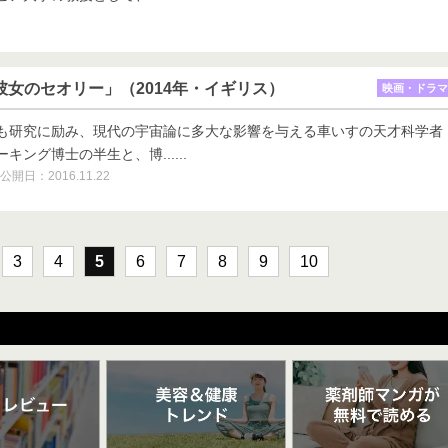
士と彼女のセオリー」（2014年・イギリス）
映画・ドラマ
も研究に励み、現代の宇宙論に多大な影響を与える車いすの天才科学者
ング博士の半生と、博......
公開日：2016.11.22
3
4
5
6
7
8
9
10