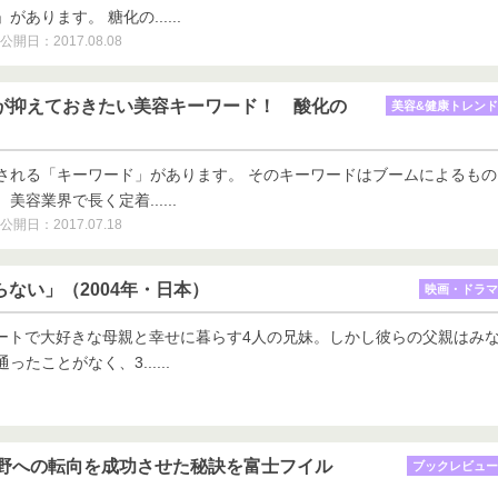
あります。 糖化の......
公開日：2017.08.08
剤師が抑えておきたい美容キーワード！ 酸化の
美容&健康トレンド
される「キーワード」があります。 そのキーワードはブームによるもの
容業界で長く定着......
公開日：2017.07.18
知らない」（2004年・日本）
映画・ドラマ
パートで大好きな母親と幸せに暮らす4人の兄妹。しかし彼らの父親はみ
たことがなく、3......
野への転向を成功させた秘訣を富士フイル
ブックレビュー