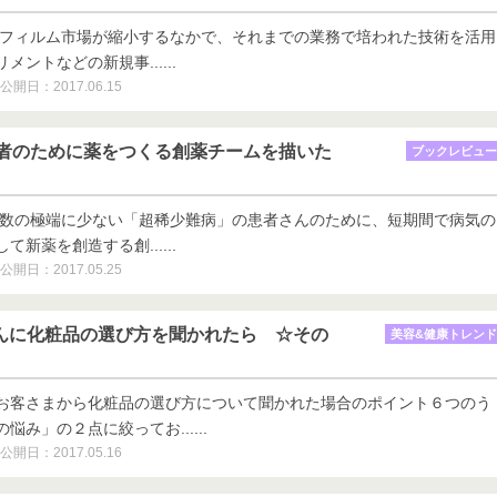
真フィルム市場が縮小するなかで、それまでの業務で培われた技術を活用
ントなどの新規事......
公開日：2017.06.15
者のために薬をつくる創薬チームを描いた
ブックレビュー
者数の極端に少ない「超稀少難病」の患者さんのために、短期間で病気の
新薬を創造する創......
公開日：2017.05.25
者さんに化粧品の選び方を聞かれたら ☆その
美容&健康トレンド
お客さまから化粧品の選び方について聞かれた場合のポイント６つのう
み」の２点に絞ってお......
公開日：2017.05.16