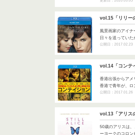
更新日：2020.03.05
vol.15「リ
風景画家のアイナ
日々を送っていたが
公開日：2017.02.23
vol.14「コ
香港出張からアメ
香港で青年が、ロンド
公開日：2017.01.26
vol.13「ア
50歳のアリスは
ーヨークのコロンビア