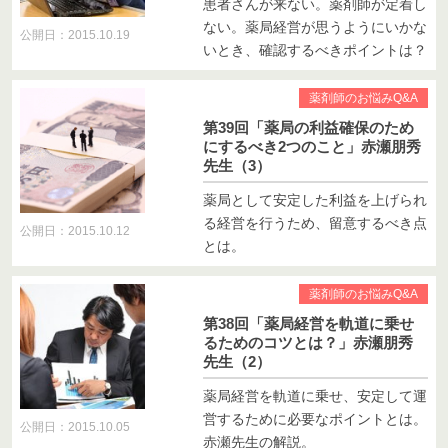
患者さんが来ない。薬剤師が定着し
ない。薬局経営が思うようにいかな
公開日：2015.10.19
いとき、確認するべきポイントは？
薬剤師のお悩みQ&A
第39回「薬局の利益確保のため
にするべき2つのこと」赤瀬朋秀
先生（3）
薬局として安定した利益を上げられ
る経営を行うため、留意するべき点
公開日：2015.10.12
とは。
薬剤師のお悩みQ&A
第38回「薬局経営を軌道に乗せ
るためのコツとは？」赤瀬朋秀
先生（2）
薬局経営を軌道に乗せ、安定して運
営するために必要なポイントとは。
公開日：2015.10.05
赤瀬先生の解説。