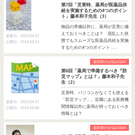
第7回「災害時、薬局が医薬品供
給を実施するための4つのポイン
ト」藤本和子先生（3）
物品の準備以外に、薬局が災害に備
えておくべきことは？ 混乱した状
更新日：2023.04.27
態でもスムーズな医薬品供給を実施
公開日：2014.10.13
するための4つのポイント......
薬剤師のお悩みQ&A
第6回「薬局で準備するべき『防
災マップ』とは？」藤本和子先
生（2）
災害時、パソコンがなくても使える
「防災マップ」。近隣にある医療機
更新日：2023.04.27
関情報以外に薬局が持っておくべき
公開日：2014.10.06
情報とは？
薬剤師のお悩みQ&A