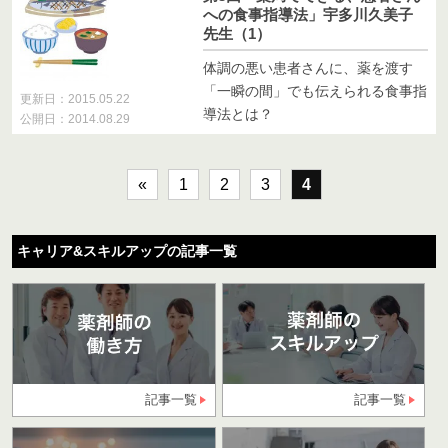
への食事指導法」宇多川久美子
先生（1）
体調の悪い患者さんに、薬を渡す
「一瞬の間」でも伝えられる食事指
更新日：2015.05.22
導法とは？
公開日：2014.08.29
«
1
2
3
4
キャリア&スキルアップの記事一覧
記事一覧
記事一覧