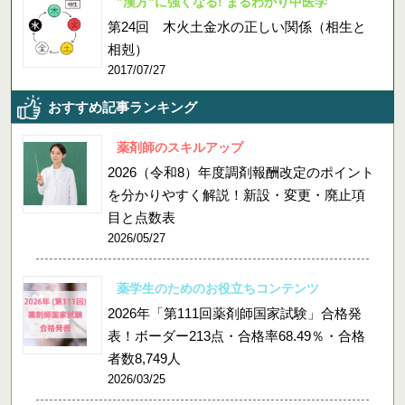
”漢方”に強くなる! まるわかり中医学
第24回 木火土金水の正しい関係（相生と
相剋）
2017/07/27
おすすめ記事ランキング
薬剤師のスキルアップ
2026（令和8）年度調剤報酬改定のポイント
を分かりやすく解説！新設・変更・廃止項
目と点数表
2026/05/27
薬学生のためのお役立ちコンテンツ
2026年「第111回薬剤師国家試験」合格発
表！ボーダー213点・合格率68.49％・合格
者数8,749人
2026/03/25