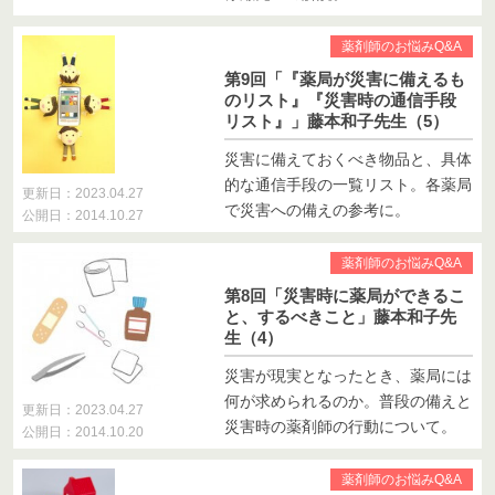
薬剤師のお悩みQ&A
第9回「『薬局が災害に備えるも
のリスト』『災害時の通信手段
リスト』」藤本和子先生（5）
災害に備えておくべき物品と、具体
的な通信手段の一覧リスト。各薬局
更新日：2023.04.27
で災害への備えの参考に。
公開日：2014.10.27
薬剤師のお悩みQ&A
第8回「災害時に薬局ができるこ
と、するべきこと」藤本和子先
生（4）
災害が現実となったとき、薬局には
何が求められるのか。普段の備えと
更新日：2023.04.27
災害時の薬剤師の行動について。
公開日：2014.10.20
薬剤師のお悩みQ&A