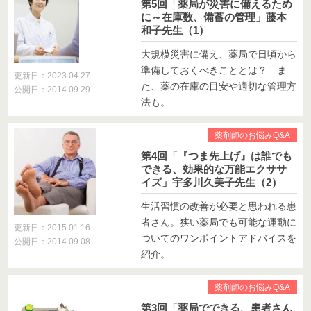
第5回「薬局が災害に備えるため
に～在庫数、備蓄の管理」藤本
和子先生（1）
大規模災害に備え、薬局で日頃から
準備しておくべきこととは？ ま
更新日：2023.04.27
た、薬の在庫の目安や適切な管理方
公開日：2014.09.29
法も。
薬剤師のお悩みQ&A
第4回「『つま先上げ』は誰でも
できる、効果的な万能エクササ
イズ」宇多川久美子先生（2）
生活習慣の改善が必要と思われる患
者さん。狭い薬局でも可能な運動に
更新日：2015.01.16
ついてのワンポイントアドバイスを
公開日：2014.09.08
紹介。
薬剤師のお悩みQ&A
第3回「薬局でできる、患者さん