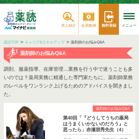
求人紹介
会員動画
無料登録
メニュー
薬読TOP
キャリア&スキルアップ
薬剤師のお悩みQ&A
薬剤師のお悩みQ&A
調剤、服薬指導、在庫管理…業務を行う中で迷うことも多
いのでは？薬局実務に精通した専門家たちに、薬剤師業務
のレベルをワンランク上げるためのアドバイスを聞きまし
た。
薬剤師のお悩みQ&A
第40回「『どうしてうちの薬局
はうまくいかないのだろう』と
思ったら」赤瀬朋秀先生（4）