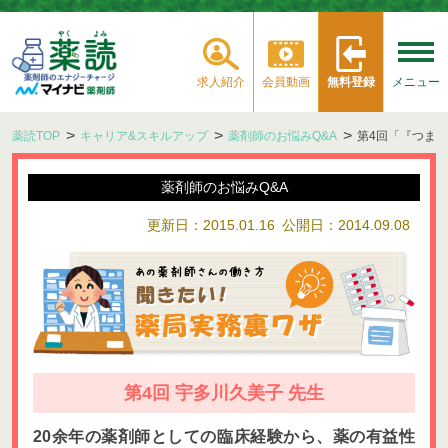
求人紹介
会員動画
無料登録
メニュー
薬読TOP
キャリア&スキルアップ
薬剤師のお悩みQ&A
第4回「『つま
薬剤師のお悩みQ&A
更新日：2015.01.16
公開日：2014.09.08
第4回 宇多川久美子 先生
20余年の薬剤師としての臨床経験から、薬の有益性