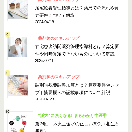
居宅療養管理指導とは？薬局での流れや算
定要件について解説
2024/04/18
薬剤師のスキルアップ
在宅患者訪問薬剤管理指導料とは？算定要
件や同時算定できないものについて解説
2025/09/11
薬剤師のスキルアップ
調剤時残薬調整加算とは？算定要件やレセ
プト摘要欄への記載事項について解説
2026/07/23
”漢方”に強くなる! まるわかり中医学
第24回 木火土金水の正しい関係（相生と
相剋）