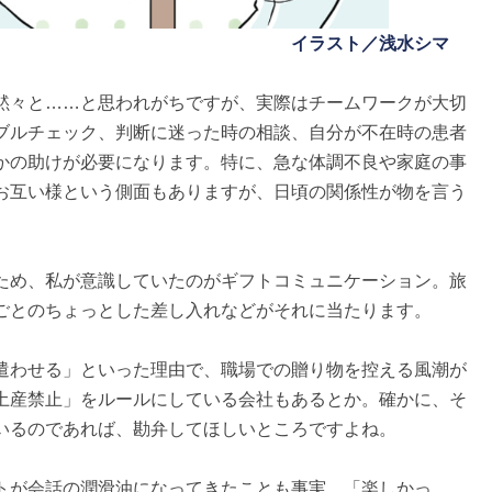
イラスト／浅水シマ
黙々と……と思われがちですが、実際はチームワークが大切
ブルチェック、判断に迷った時の相談、自分が不在時の患者
かの助けが必要になります。特に、急な体調不良や家庭の事
お互い様という側面もありますが、日頃の関係性が物を言う
ため、私が意識していたのがギフトコミュニケーション。旅
ごとのちょっとした差し入れなどがそれに当たります。
遣わせる」といった理由で、職場での贈り物を控える風潮が
土産禁止」をルールにしている会社もあるとか。確かに、そ
いるのであれば、勘弁してほしいところですよね。
トが会話の潤滑油になってきたことも事実。「楽しかっ