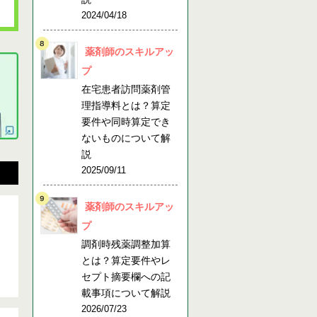
2024/04/18
薬剤師のスキルアッ
プ
在宅患者訪問薬剤管
理指導料とは？算定
要件や同時算定でき
ないものについて解
説
2025/09/11
薬剤師のスキルアッ
プ
調剤時残薬調整加算
とは？算定要件やレ
セプト摘要欄への記
載事項について解説
2026/07/23