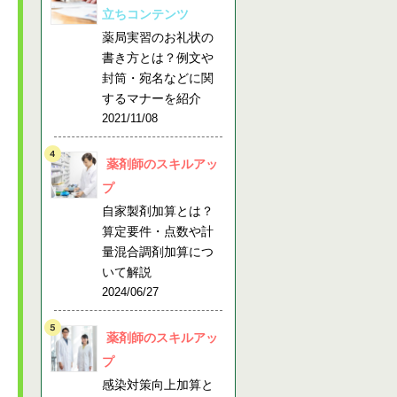
立ちコンテンツ
薬局実習のお礼状の
書き方とは？例文や
封筒・宛名などに関
するマナーを紹介
2021/11/08
薬剤師のスキルアッ
プ
自家製剤加算とは？
算定要件・点数や計
量混合調剤加算につ
いて解説
2024/06/27
薬剤師のスキルアッ
プ
感染対策向上加算と