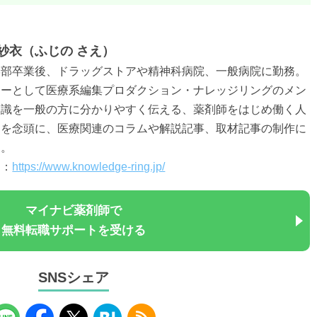
紗衣（ふじの さえ）
学部卒業後、ドラッグストアや精神科病院、一般病院に勤務。
ターとして医療系編集プロダクション・ナレッジリングのメン
知識を一般の方に分かりやすく伝える、薬剤師をはじめ働く人
とを念頭に、医療関連のコラムや解説記事、取材記事の制作に
る。
ト：
https://www.knowledge-ring.jp/
マイナビ薬剤師で
無料転職サポートを受ける
SNSシェア