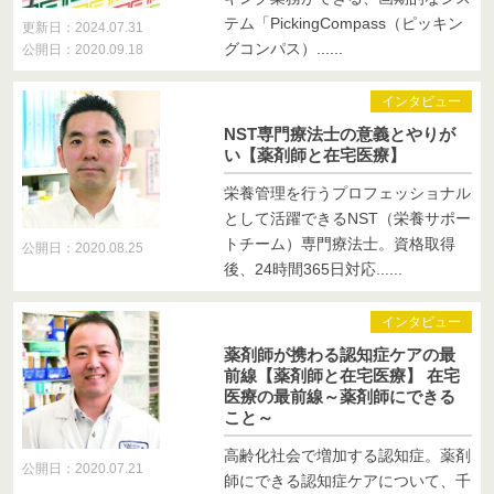
テム「PickingCompass（ピッキン
更新日：2024.07.31
グコンパス）......
公開日：2020.09.18
インタビュー
NST専門療法士の意義とやりが
い【薬剤師と在宅医療】
栄養管理を行うプロフェッショナル
として活躍できるNST（栄養サポー
トチーム）専門療法士。資格取得
公開日：2020.08.25
後、24時間365日対応......
インタビュー
薬剤師が携わる認知症ケアの最
前線【薬剤師と在宅医療】 在宅
医療の最前線～薬剤師にできる
こと～
高齢化社会で増加する認知症。薬剤
公開日：2020.07.21
師にできる認知症ケアについて、千