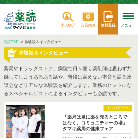
求人紹介
会員動画
無料登録
メニュー
薬読TOP
体験談＆インタビュー
体験談＆インタビュー
薬局やドラッグストア、病院で日々働く薬剤師は思わず共
感してしまうあるある話や、普段は言えない本音を語る座
談会などリアルな体験談を紹介します。業務のヒントにな
るスペシャルゲストによるインタビューも必読です。
インタビュー
「薬局は単に薬を売るところで
はなく、コミュニティーの場」
タマキ薬局の健康フェア