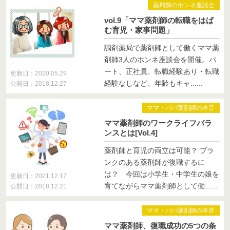
薬剤師のホンネ座談会
vol.9「ママ薬剤師の転職をはば
む育児・家事問題」
調剤薬局で薬剤師として働くママ薬
剤師3人のホンネ座談会を開催。パ
ート、正社員、転職経験あり・転職
更新日：2020.05.29
経験なしなど、年齢もキャ......
公開日：2018.12.27
ママ・パパ薬剤師の本音
ママ薬剤師のワークライフバラ
ンスとは[Vol.4]
薬剤師と育児の両立は可能？ ブラ
ンクのある薬剤師が復職するに
は？ 今回は小学生・中学生の娘を
更新日：2021.12.17
育てながらママ薬剤師として働......
公開日：2018.12.21
ママ・パパ薬剤師の本音
ママ薬剤師、復職成功の5つの条