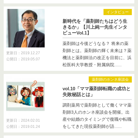
インタビュー
新時代を「薬剤師たちはどう生
きるか」【川上純一先生インタ
ビューVol.1】
薬剤師は今後どうなる？ 将来の薬
剤師とは。薬剤師の輝く未来は？薬
更新日：2019.12.27
機法と薬剤師法の改正を目前に、浜
公開日：2019.05.07
松医科大学教授・附属病院......
薬剤師のホンネ座談会
vol.10「ママ薬剤師転職の成功と
失敗秘話とは」
調剤薬局で薬剤師として働くママ薬
剤師3人のホンネ座談会を開催。出
産や結婚のタイミングで復職や転職
更新日：2024.02.01
をしてきた現役薬剤師が語......
公開日：2019.01.24