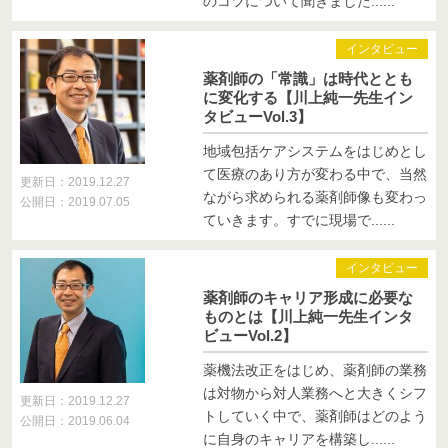
のコツについて聞きました......
インタビュー
薬剤師の「常識」は時代ととも
に変化する【川上純一先生イン
タビューVol.3】
地域包括ケアシステムをはじめとし
て医療のあり方が変わる中で、当然
更新日：2019.12.27
ながら求められる薬剤師像も変わっ
公開日：2019.07.05
ていきます。すでに現場で......
インタビュー
薬剤師のキャリア形成に必要な
ものとは【川上純一先生インタ
ビューVol.2】
薬機法改正をはじめ、薬剤師の業務
は対物から対人業務へと大きくシフ
更新日：2019.12.27
トしていく中で、薬剤師はどのよう
公開日：2019.06.04
に自身のキャリアを構築し......