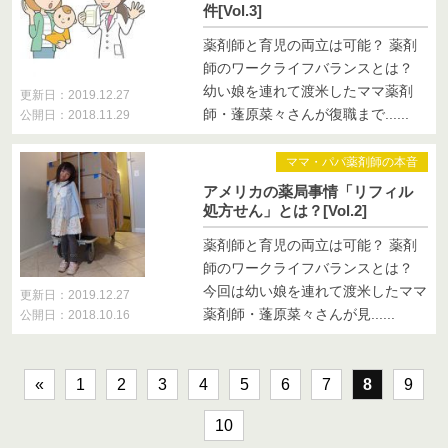
件[Vol.3]
薬剤師と育児の両立は可能？ 薬剤
師のワークライフバランスとは？
幼い娘を連れて渡米したママ薬剤
更新日：2019.12.27
師・蓬原菜々さんが復職まで......
公開日：2018.11.29
ママ・パパ薬剤師の本音
アメリカの薬局事情「リフィル
処方せん」とは？[Vol.2]
薬剤師と育児の両立は可能？ 薬剤
師のワークライフバランスとは？
今回は幼い娘を連れて渡米したママ
更新日：2019.12.27
薬剤師・蓬原菜々さんが見......
公開日：2018.10.16
«
1
2
3
4
5
6
7
8
9
10