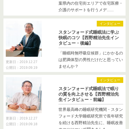
葉県内の住宅街エリアで在宅医療・
介護のサポートを行うメデ......
インタビュー
スタンフォード式睡眠法に学ぶ
快眠のコツ【西野精治先生イン
タビュー・後編】
「睡眠時無呼吸症候群」にかかるの
は肥満体型の男性だけだと思ってい
更新日：2019.12.27
ませんか？
公開日：2019.09.19
インタビュー
スタンフォード式睡眠法で眠り
の質を向上させる【西野精治先
生インタビュー・前編】
世界最高峰の睡眠研究機関・スタン
フォード大学睡眠研究所で長年研究
更新日：2019.12.27
を続ける西野精治先生に、睡眠改善
公開日：2019.09.18