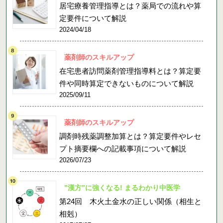
居宅療養管理指導とは？薬局での流れや算
定要件について解説
2024/04/18
薬剤師のスキルアップ
在宅患者訪問薬剤管理指導料とは？算定要
件や同時算定できないものについて解説
2025/09/11
薬剤師のスキルアップ
調剤時残薬調整加算とは？算定要件やレセ
プト摘要欄への記載事項について解説
2026/07/23
”漢方”に強くなる! まるわかり中医学
第24回 木火土金水の正しい関係（相生と
相剋）