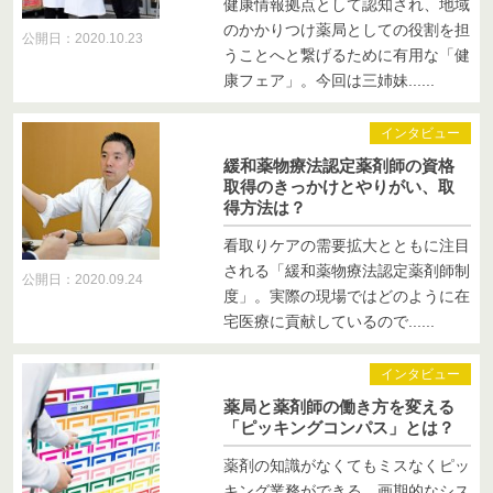
健康情報拠点として認知され、地域
のかかりつけ薬局としての役割を担
公開日：2020.10.23
うことへと繋げるために有用な「健
康フェア」。今回は三姉妹......
インタビュー
緩和薬物療法認定薬剤師の資格
取得のきっかけとやりがい、取
得方法は？
看取りケアの需要拡大とともに注目
される「緩和薬物療法認定薬剤師制
公開日：2020.09.24
度」。実際の現場ではどのように在
宅医療に貢献しているので......
インタビュー
薬局と薬剤師の働き方を変える
「ピッキングコンパス」とは？
薬剤の知識がなくてもミスなくピッ
キング業務ができる、画期的なシス