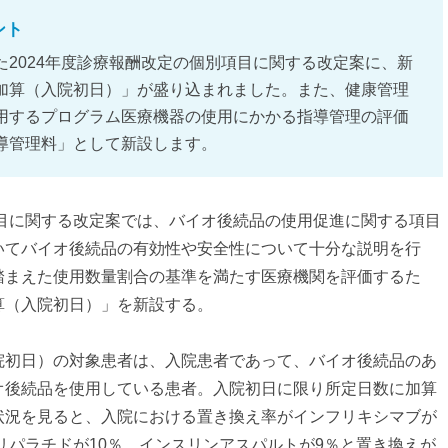
ント
2024年度診療報酬改定の個別項目に関する改定案に、新
加算（入院初日）」が盛り込まれました。また、健康管理
用するプログラム医療機器の使用にかかる指導管理の評価
導管理料」として新設します。
項目に関する改定案では、バイオ後続品の使用促進に関する項目
いてバイオ後続品の有効性や安全性について十分な説明を行
踏まえた使用数量割合の基準を満たす医療機関を評価するた
算（入院初日）」を新設する。
院初日）の対象患者は、入院患者であって、バイオ後続品のあ
オ後続品を使用している患者。入院初日に限り所定日数に加算
状況を見ると、入院における置き換え率がインフリキシマブが
テリパラチドが10％、インスリンアスパルトが9％と置き換えが