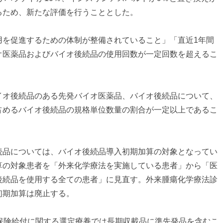
るため、新たな評価を行うこととした。
用を促進するための体制が整備されていること」「直近1年間
オ医薬品およびバイオ後続品の使用回数が一定回数を超えるこ
イオ後続品のある先発バイオ医薬品、バイオ後続品について、
占めるバイオ後続品の規格単位数量の割合が一定以上であるこ
続品については、バイオ後続品導入初期加算の対象となってい
算の対象患者を「外来化学療法を実施している患者」から「医
後続品を使用する全ての患者」に見直す。外来腫瘍化学療法診
初期加算は廃止する。
の保険給付に関する選定療養では長期収載品に準先発品を含むこ