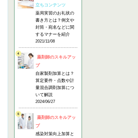
立ちコンテンツ
薬局実習のお礼状の
書き方とは？例文や
封筒・宛名などに関
するマナーを紹介
2021/11/08
薬剤師のスキルアッ
プ
自家製剤加算とは？
算定要件・点数や計
量混合調剤加算につ
いて解説
2024/06/27
薬剤師のスキルアッ
プ
感染対策向上加算と