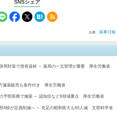
SNSシェア
薬事日報
出典：
併用対策で啓発資材 ～ 薬局の一元管理が重要 厚生労働省
処方箋薬販売も条件付き 厚生労働省
の予防医療で施策 ～ 認知症など6領域重点 厚生労働省
部4校が定員削減へ ～ 充足の昭和医大も60人減 文部科学省