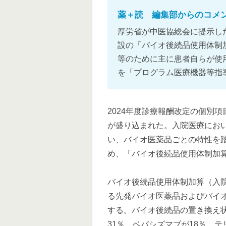
薬＋読 編集部からのコメ
厚労省が中医協総会に提示した
設の「バイオ後続品使用体制
等のために主に患者自らが使
を「プログラム医療機器等指
2024年度診療報酬改定の個別
が盛り込まれた。入院医療にお
い、バイオ医薬品ごとの特性を
め、「バイオ後続品使用体制加
バイオ後続品使用体制加算（入
る先発バイオ医薬品およびバイ
する。バイオ後続品の置き換え
31％、ベバシズマブが18％、