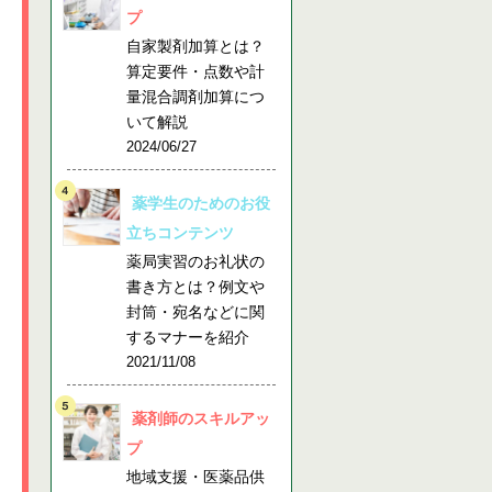
プ
自家製剤加算とは？
算定要件・点数や計
量混合調剤加算につ
いて解説
2024/06/27
薬学生のためのお役
立ちコンテンツ
薬局実習のお礼状の
書き方とは？例文や
封筒・宛名などに関
するマナーを紹介
2021/11/08
薬剤師のスキルアッ
プ
地域支援・医薬品供