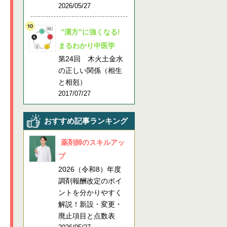
2026/05/27
”漢方”に強くなる!
まるわかり中医学
第24回 木火土金水
の正しい関係（相生
と相剋）
2017/07/27
おすすめ記事ランキング
薬剤師のスキルアッ
プ
2026（令和8）年度
調剤報酬改定のポイ
ントを分かりやすく
解説！新設・変更・
廃止項目と点数表