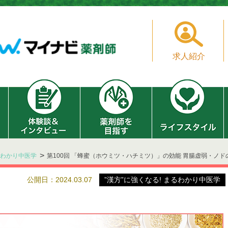
求人紹介
まるわかり中医学
第100回 「蜂蜜（ホウミツ・ハチミツ）」の効能 胃腸虚弱・ノ
公開日：2024.03.07
”漢方”に強くなる! まるわかり中医学