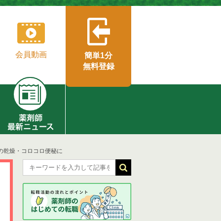
会員動画
簡単1分
無料登録
ドの乾燥・コロコロ便秘に