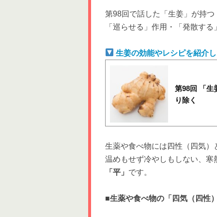
第98回で話した「生姜」が持
「巡らせる」作用・「発散する
生姜の効能やレシピを紹介し
第98回 「
り除く
生薬や食べ物には四性（四気）
温めもせず冷やしもしない、寒
「平」
です。
■生薬や食べ物の「四気（四