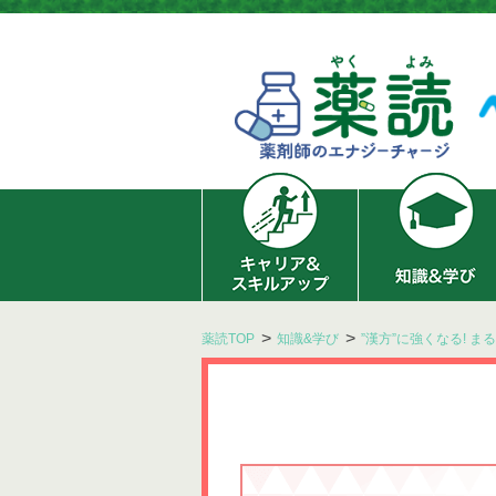
薬読TOP
知識&学び
”漢方”に強くなる! 