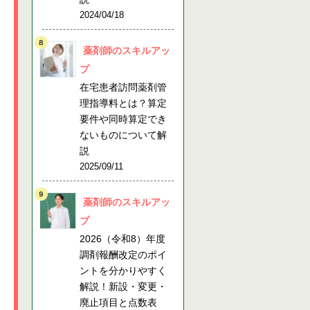
2024/04/18
薬剤師のスキルアッ
プ
在宅患者訪問薬剤管
理指導料とは？算定
要件や同時算定でき
ないものについて解
説
2025/09/11
薬剤師のスキルアッ
プ
2026（令和8）年度
調剤報酬改定のポイ
ントを分かりやすく
解説！新設・変更・
廃止項目と点数表