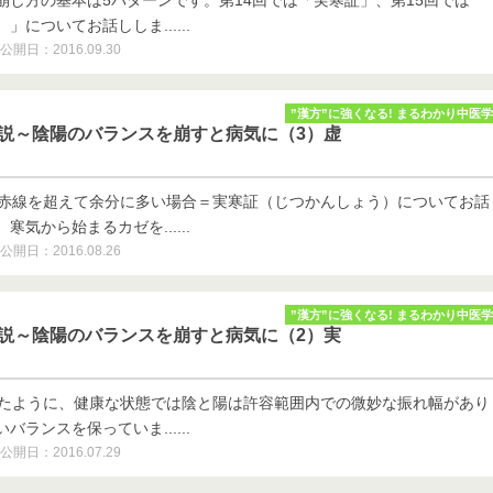
崩し方の基本は5パターンです。第14回では「実寒証」、第15回では
についてお話ししま......
公開日：2016.09.30
”漢方”に強くなる! まるわかり中医学
学説～陰陽のバランスを崩すと病気に（3）虚
が赤線を超えて余分に多い場合＝実寒証（じつかんしょう）についてお話
気から始まるカゼを......
公開日：2016.08.26
”漢方”に強くなる! まるわかり中医学
学説～陰陽のバランスを崩すと病気に（2）実
したように、健康な状態では陰と陽は許容範囲内での微妙な振れ幅があり
ランスを保っていま......
公開日：2016.07.29