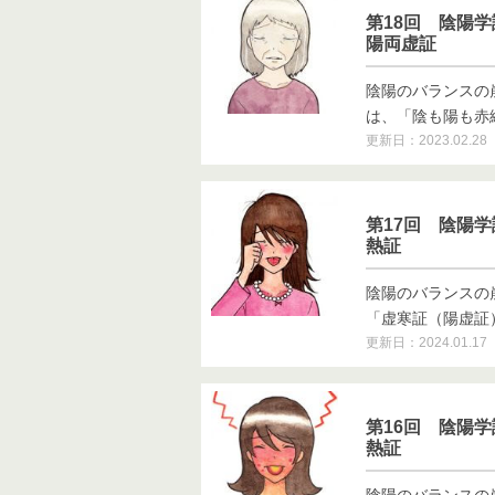
第18回 陰陽
陽両虚証
陰陽のバランスの
は、「陰も陽も赤線
更新日：2023.02.28
第17回 陰陽
熱証
陰陽のバランスの
「虚寒証（陽虚証）」
更新日：2024.01.17
第16回 陰陽
熱証