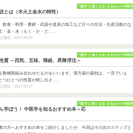
”漢方”に強くなる! まるわかり中医学
学説とは（木火土金水の特性）
、飲食・料理・農耕・武器や道具の加工など日々の生活・生産活動のな
金・水（もく・か・ど......
公開日：2017.06.29
”漢方”に強くなる! まるわかり中医学
の性質 ～四気、五味、帰経、昇降浮沈～
を数種類組み合わせたものをいいます。漢方薬の薬効は、一言でいえ
つひとつの性質が映し出さ......
公開日：2017.04.27
”漢方”に強くなる! まるわかり中医学
から学ぼう！ 中医学を知るおすすめ本～応
者の方へおすすめの本をご紹介しましたが、今回はその次のステップと