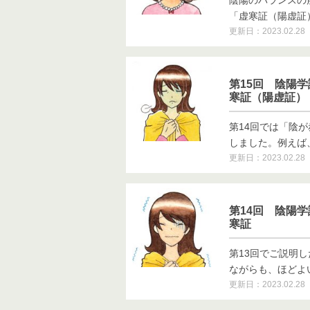
陰陽のバランスの
「虚寒証（陽虚証）」
更新日：2023.02.28
第15回 陰陽
寒証（陽虚証）
第14回では「陰
しました。例えば、寒
更新日：2023.02.28
第14回 陰陽
寒証
第13回でご説明
ながらも、ほどよいバ
更新日：2023.02.28