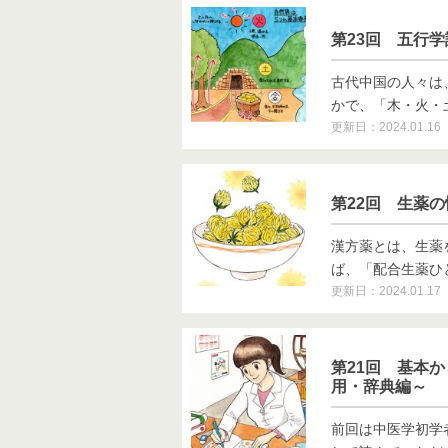
第23回 五行
古代中国の人々は
かで、「木・火・土・
更新日：2024.01.16
第22回 生薬
漢方薬とは、生薬
ば、「配合生薬ひと
更新日：2024.01.17
第21回 基本
用・辞典編～
前回は中医学初学