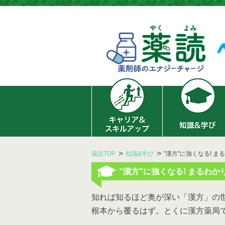
薬読TOP
知識&学び
”漢方”に強くなる! 
”漢方”に強くなる! まるわか
知れば知るほど奥が深い「漢方」の世
根本から覆るはず。とくに漢方薬局