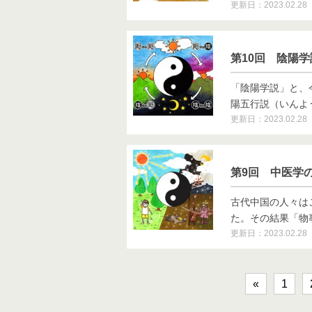
更新日：2023.02.28
第10回 陰陽
「陰陽学説」と、
陽五行説（いんようご
更新日：2023.02.28
第9回 中医学
古代中国の人々は
た。その結果「物事に
更新日：2023.02.28
«
1