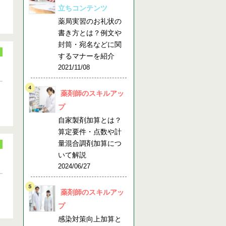
立ちコンテンツ
薬局実習のお礼状の
書き方とは？例文や
封筒・宛名などに関
するマナーを紹介
2021/11/08
薬剤師のスキルアッ
プ
自家製剤加算とは？
算定要件・点数や計
量混合調剤加算につ
いて解説
2024/06/27
薬剤師のスキルアッ
プ
感染対策向上加算と