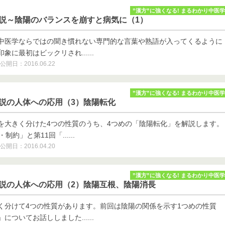
”漢方”に強くなる! まるわかり中医学
学説～陰陽のバランスを崩すと病気に（1）
中医学ならではの聞き慣れない専門的な言葉や熟語が入ってくるように
に最初はビックリされ......
公開日：2016.06.22
”漢方”に強くなる! まるわかり中医学
学説の人体への応用（3）陰陽転化
を大きく分けた4つの性質のうち、4つめの「陰陽転化」を解説します。
制約」と第11回「......
公開日：2016.04.20
”漢方”に強くなる! まるわかり中医学
学説の人体への応用（2）陰陽互根、陰陽消長
く分けて4つの性質があります。前回は陰陽の関係を示す1つめの性質
ついてお話ししました......