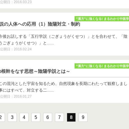
公開日：2016.03.23
”漢方”に強くなる! まるわかり中医学
学説の人体への応用（1）陰陽対立・制約
今後お話しする「五行学説（ごぎょうがくせつ）」とを合わせて、「陰
ぎょうがくせつ）」と......
公開日：2016.02.24
”漢方”に強くなる! まるわかり中医学
の根幹をなす思想～陰陽学説とは～
この混沌とした宇宙を知るため、自然現象を長期にわたって観察しまし
はすべて、対立する二......
公開日：2016.01.27
2
3
4
5
6
7
8
9