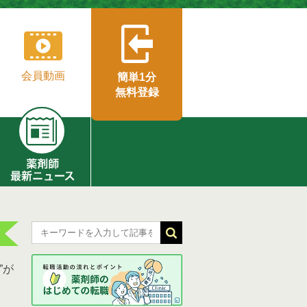
会員動画
簡単1分
無料登録
”が