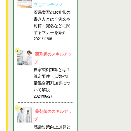
立ちコンテンツ
薬局実習のお礼状の
書き方とは？例文や
封筒・宛名などに関
するマナーを紹介
2021/11/08
薬剤師のスキルアッ
プ
自家製剤加算とは？
算定要件・点数や計
量混合調剤加算につ
いて解説
2024/06/27
薬剤師のスキルアッ
プ
感染対策向上加算と