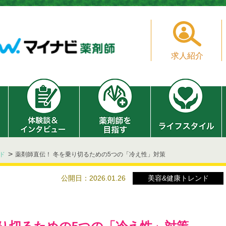
求人紹介
ド
薬剤師直伝！ 冬を乗り切るための5つの「冷え性」対策
公開日：2026.01.26
美容&健康トレンド