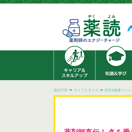
薬読TOP
ライフスタイル
美容&健康トレン