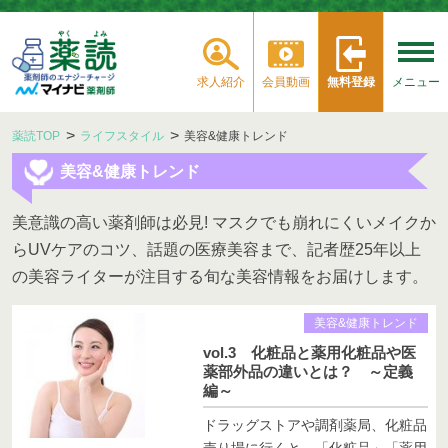
求人紹介
会員動画
無料登録
メニュー
薬読TOP
ライフスタイル
美容&健康トレンド
美容&健康トレンド
美意識の高い薬剤師は必見! マスクでも崩れにくいメイクか
らUVケアのコツ、話題の医療美容まで、記者歴25年以上
の美容ライターが注目する旬な美容情報をお届けします。
美容&健康トレンド
vol.3 化粧品と薬用化粧品や医
薬部外品の違いとは？ ～定義
編～
ドラッグストアや調剤薬局、化粧品