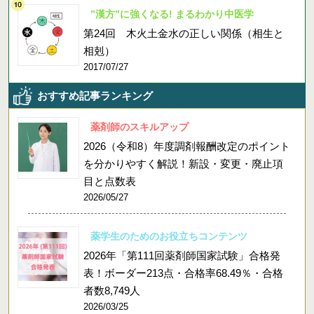
”漢方”に強くなる! まるわかり中医学
第24回 木火土金水の正しい関係（相生と
相剋）
2017/07/27
おすすめ記事ランキング
薬剤師のスキルアップ
2026（令和8）年度調剤報酬改定のポイント
を分かりやすく解説！新設・変更・廃止項
目と点数表
2026/05/27
薬学生のためのお役立ちコンテンツ
2026年「第111回薬剤師国家試験」合格発
表！ボーダー213点・合格率68.49％・合格
者数8,749人
2026/03/25