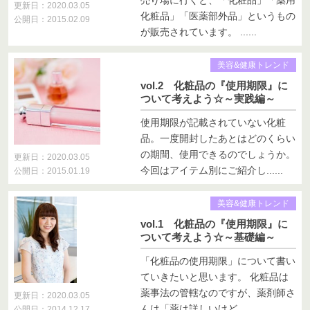
売り場に行くと、「化粧品」「薬用
更新日：2020.03.05
化粧品」「医薬部外品」というもの
公開日：2015.02.09
が販売されています。 ......
美容&健康トレンド
vol.2 化粧品の『使用期限』に
ついて考えよう☆～実践編～
使用期限が記載されていない化粧
品。一度開封したあとはどのくらい
の期間、使用できるのでしょうか。
更新日：2020.03.05
今回はアイテム別にご紹介し......
公開日：2015.01.19
美容&健康トレンド
vol.1 化粧品の『使用期限』に
ついて考えよう☆～基礎編～
「化粧品の使用期限」について書い
ていきたいと思います。 化粧品は
薬事法の管轄なのですが、薬剤師さ
更新日：2020.03.05
んは「薬は詳しいけど、......
公開日：2014.12.17