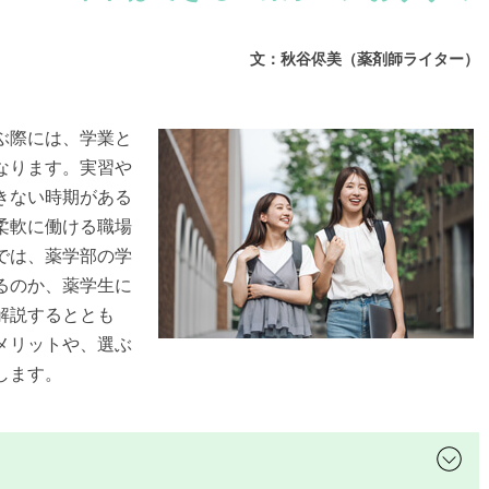
文：秋谷侭美（薬剤師ライター）
ぶ際には、学業と
なります。実習や
きない時期がある
柔軟に働ける職場
では、薬学部の学
るのか、薬学生に
解説するととも
メリットや、選ぶ
します。