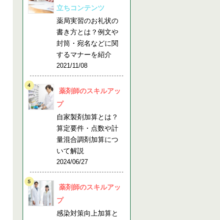
立ちコンテンツ
薬局実習のお礼状の
書き方とは？例文や
封筒・宛名などに関
するマナーを紹介
2021/11/08
薬剤師のスキルアッ
プ
自家製剤加算とは？
算定要件・点数や計
量混合調剤加算につ
いて解説
2024/06/27
薬剤師のスキルアッ
プ
感染対策向上加算と