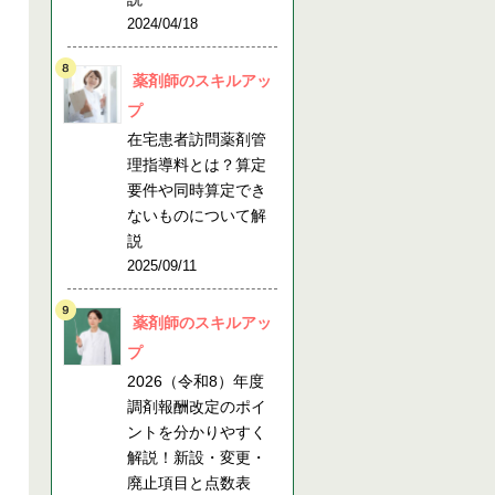
2024/04/18
薬剤師のスキルアッ
プ
在宅患者訪問薬剤管
理指導料とは？算定
要件や同時算定でき
ないものについて解
説
2025/09/11
薬剤師のスキルアッ
プ
2026（令和8）年度
調剤報酬改定のポイ
ントを分かりやすく
解説！新設・変更・
廃止項目と点数表