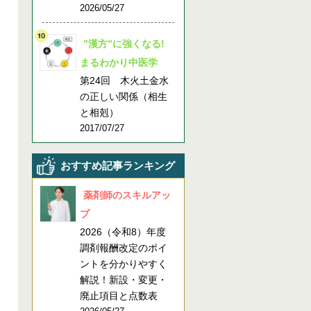
2026/05/27
”漢方”に強くなる!
まるわかり中医学
第24回 木火土金水
の正しい関係（相生
と相剋）
2017/07/27
おすすめ記事ランキング
薬剤師のスキルアッ
プ
2026（令和8）年度
調剤報酬改定のポイ
ントを分かりやすく
解説！新設・変更・
廃止項目と点数表