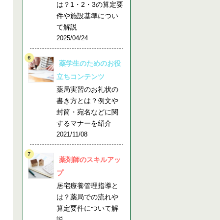
は？1・2・3の算定要
件や施設基準につい
て解説
2025/04/24
薬学生のためのお役
立ちコンテンツ
薬局実習のお礼状の
書き方とは？例文や
封筒・宛名などに関
するマナーを紹介
2021/11/08
薬剤師のスキルアッ
プ
居宅療養管理指導と
は？薬局での流れや
算定要件について解
説