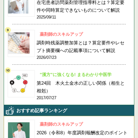
在宅患者訪問薬剤管理指導料とは？算定要
件や同時算定できないものについて解説
2025/09/11
薬剤師のスキルアップ
調剤時残薬調整加算とは？算定要件やレセ
プト摘要欄への記載事項について解説
2026/07/23
”漢方”に強くなる! まるわかり中医学
第24回 木火土金水の正しい関係（相生と
相剋）
2017/07/27
おすすめ記事ランキング
薬剤師のスキルアップ
2026（令和8）年度調剤報酬改定のポイント