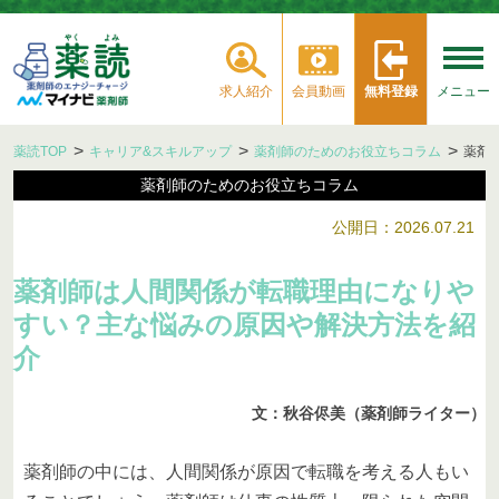
求人紹介
会員動画
無料登録
メニュー
薬読TOP
キャリア&スキルアップ
薬剤師のためのお役立ちコラム
薬剤
薬剤師のためのお役立ちコラム
公開日：2026.07.21
薬剤師は人間関係が転職理由になりや
すい？主な悩みの原因や解決方法を紹
介
文：秋谷侭美（薬剤師ライター）
薬剤師の中には、人間関係が原因で転職を考える人もい