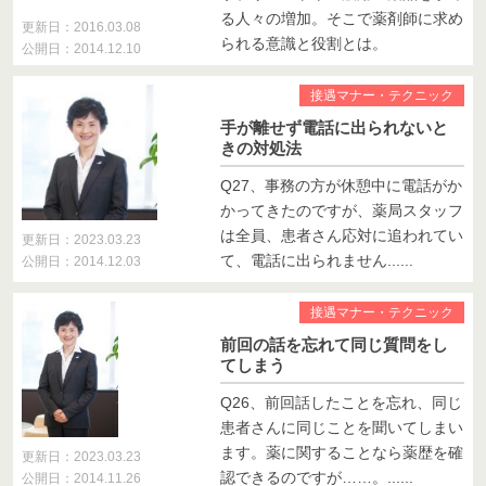
る人々の増加。そこで薬剤師に求め
更新日：2016.03.08
られる意識と役割とは。
公開日：2014.12.10
接遇マナー・テクニック
手が離せず電話に出られないと
きの対処法
Q27、事務の方が休憩中に電話がか
かってきたのですが、薬局スタッフ
は全員、患者さん応対に追われてい
更新日：2023.03.23
て、電話に出られません......
公開日：2014.12.03
接遇マナー・テクニック
前回の話を忘れて同じ質問をし
てしまう
Q26、前回話したことを忘れ、同じ
患者さんに同じことを聞いてしまい
ます。薬に関することなら薬歴を確
更新日：2023.03.23
認できるのですが……。......
公開日：2014.11.26