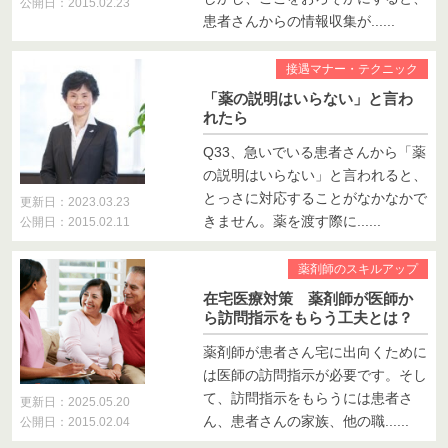
公開日：2015.02.23
患者さんからの情報収集が......
接遇マナー・テクニック
「薬の説明はいらない」と言わ
れたら
Q33、急いでいる患者さんから「薬
の説明はいらない」と言われると、
とっさに対応することがなかなかで
更新日：2023.03.23
きません。薬を渡す際に......
公開日：2015.02.11
薬剤師のスキルアップ
在宅医療対策 薬剤師が医師か
ら訪問指示をもらう工夫とは？
薬剤師が患者さん宅に出向くために
は医師の訪問指示が必要です。そし
て、訪問指示をもらうには患者さ
更新日：2025.05.20
ん、患者さんの家族、他の職......
公開日：2015.02.04