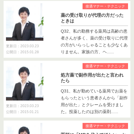
接遇マナー・テクニック
薬の受け取りが代理の方だった
ときは
Q32、私の勤務する薬局は高齢の患
者さんが多く、薬の受け取りに代理
の方がいらっしゃることも少なくあ
更新日：2023.03.23
りません。家族の方、ヘ......
公開日：2015.01.28
接遇マナー・テクニック
処方薬で副作用が出たと言われ
たら
Q31、私が勤めている薬局でお薬を
もらったという患者さんから「副作
用が出た」とクレームを受けまし
更新日：2023.03.23
た。投薬したのは別の薬剤......
公開日：2015.01.21
接遇マナー・テクニック