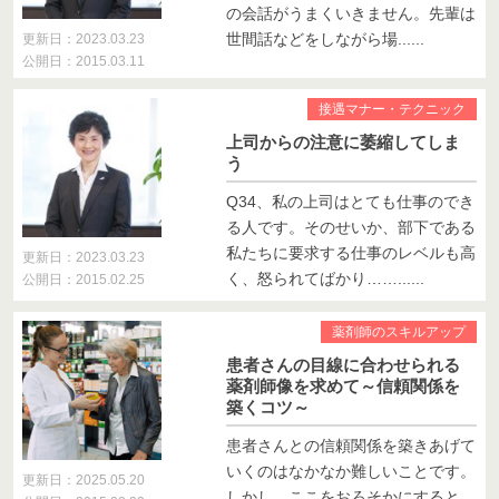
の会話がうまくいきません。先輩は
世間話などをしながら場......
更新日：2023.03.23
公開日：2015.03.11
接遇マナー・テクニック
上司からの注意に萎縮してしま
う
Q34、私の上司はとても仕事のでき
る人です。そのせいか、部下である
私たちに要求する仕事のレベルも高
更新日：2023.03.23
く、怒られてばかり……......
公開日：2015.02.25
薬剤師のスキルアップ
患者さんの目線に合わせられる
薬剤師像を求めて～信頼関係を
築くコツ～
患者さんとの信頼関係を築きあげて
いくのはなかなか難しいことです。
更新日：2025.05.20
しかし、ここをおろそかにすると、