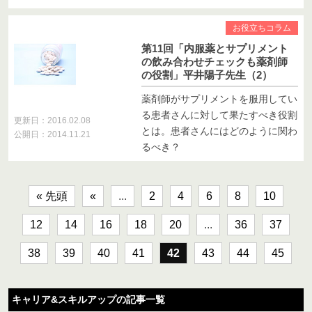
お役立ちコラム
第11回「内服薬とサプリメント
の飲み合わせチェックも薬剤師
の役割」平井陽子先生（2）
薬剤師がサプリメントを服用してい
る患者さんに対して果たすべき役割
更新日：2016.02.08
とは。患者さんにはどのように関わ
公開日：2014.11.21
るべき？
« 先頭
«
...
2
4
6
8
10
12
14
16
18
20
...
36
37
38
39
40
41
42
43
44
45
キャリア&スキルアップの記事一覧