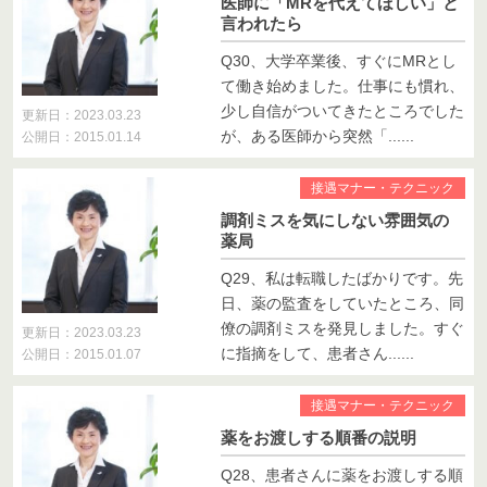
医師に「MRを代えてほしい」と
言われたら
Q30、大学卒業後、すぐにMRとし
て働き始めました。仕事にも慣れ、
少し自信がついてきたところでした
更新日：2023.03.23
が、ある医師から突然「......
公開日：2015.01.14
接遇マナー・テクニック
調剤ミスを気にしない雰囲気の
薬局
Q29、私は転職したばかりです。先
日、薬の監査をしていたところ、同
僚の調剤ミスを発見しました。すぐ
更新日：2023.03.23
に指摘をして、患者さん......
公開日：2015.01.07
接遇マナー・テクニック
薬をお渡しする順番の説明
Q28、患者さんに薬をお渡しする順