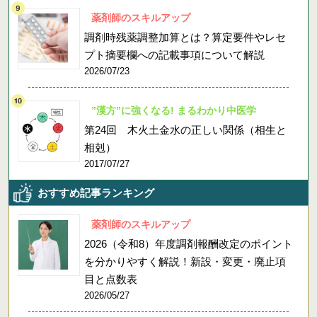
薬剤師のスキルアップ
調剤時残薬調整加算とは？算定要件やレセ
プト摘要欄への記載事項について解説
2026/07/23
”漢方”に強くなる! まるわかり中医学
第24回 木火土金水の正しい関係（相生と
相剋）
2017/07/27
おすすめ記事ランキング
薬剤師のスキルアップ
2026（令和8）年度調剤報酬改定のポイント
を分かりやすく解説！新設・変更・廃止項
目と点数表
2026/05/27