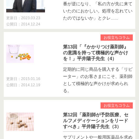
番が逆になり、「私の方が先に来て
いたのにおかしい。処理を忘れてい
たのではないか」とクレ......
更新日：2023.03.23
公開日：2014.12.24
お役立ちコラム
第13回「『かかりつけ薬剤師』
の意識を持って積極的な声かけ
を！」平井陽子先生（4）
定期的に同じ商品を購入する「リピ
ーター」のお客さまにこそ、薬剤師
更新日：2015.01.16
として積極的な声かけが求められ
公開日：2014.12.19
る。
お役立ちコラム
第12回「薬剤師が予防医療、セ
ルフメディケーションをリード
すべき」平井陽子先生（3）
サプリメントや一般用医薬品を求め