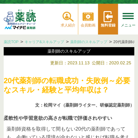
求人紹介
会員動画
無料登録
メニュー
薬読TOP
キャリア&スキルアップ
薬剤師のスキルアップ
20代薬剤師
薬剤師のスキルアップ
更新日：2023.11.13
公開日：2020.02.25
20代薬剤師の転職成功・失敗例～必要
なスキル・経験と平均年収は？
文：松岡マイ（薬剤師ライター、研修認定薬剤師）
柔軟性や学習意欲の高さが転職で評価されやすい
薬剤師資格を取得して間もない20代の薬剤師であって
も、今働いている環境が合わないと感じれば転職を考え