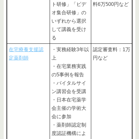
ト研修」「ビデ
料6万500円など
オ集合研修」の
いずれから選択
して講義を受け
る
在宅療養支援認
・実務経験3年以
認定審査料：1万
定薬剤師
上
円など
・在宅業務実践
の5事例を報告
・バイタルサイ
ン講習会を受講
・日本在宅薬学
会主催の学術大
会に参加
・薬剤師認定制
度認証機構によ