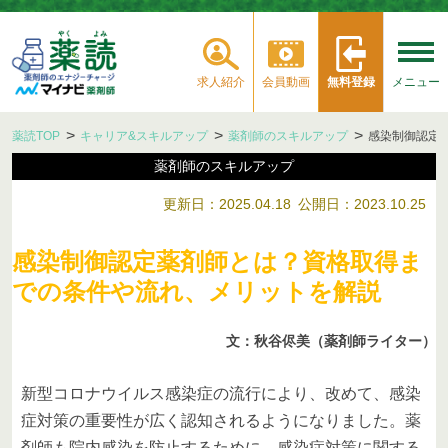
求人紹介
会員動画
無料登録
メニュー
薬読TOP
キャリア&スキルアップ
薬剤師のスキルアップ
感染制御認定
薬剤師のスキルアップ
更新日：2025.04.18
公開日：2023.10.25
感染制御認定薬剤師とは？資格取得ま
での条件や流れ、メリットを解説
文：秋谷侭美（薬剤師ライター）
新型コロナウイルス感染症の流行により、改めて、感染
症対策の重要性が広く認知されるようになりました。薬
剤師も院内感染を防止するために、感染症対策に関する