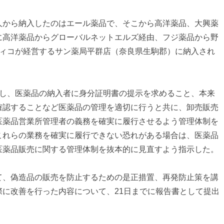
人から納入したのはエール薬品で、そこから高洋薬品、大興薬
に高洋薬品からグローバルネットエルズ経由、フジ薬品から野
ディコが経営するサン薬局平群店（奈良県生駒郡）に納入され
対し、医薬品の納入者に身分証明書の提示を求めること、本来
確認することなど医薬品の管理を適切に行うと共に、卸売販売
医薬品営業所管理者の義務を確実に履行させるよう管理体制を
これらの業務を確実に履行できない恐れがある場合は、医薬品
医薬品販売に関する管理体制を抜本的に見直すよう指示した。
て、偽造品の販売を防止するための是正措置、再発防止策を講
際に改善を行った内容について、21日までに報告書として提出