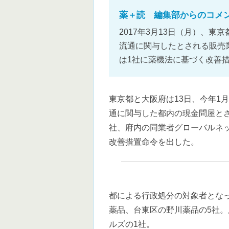
薬＋読 編集部からのコメ
2017年3月13日（月）、
流通に関与したとされる販売
は1社に薬機法に基づく改善
東京都と大阪府は13日、今年1
通に関与した都内の現金問屋と
社、府内の同業者グローバルネ
改善措置命令を出した。
都による行政処分の対象者とな
薬品、台東区の野川薬品の5社
ルズの1社。