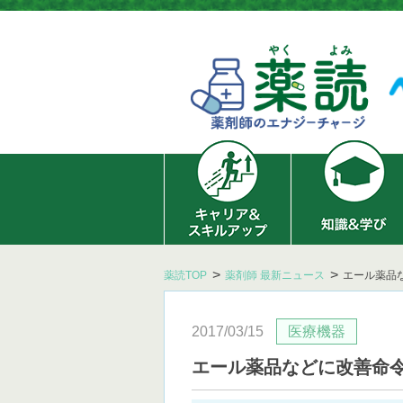
薬読TOP
薬剤師 最新ニュース
エール薬品
2017/03/15
医療機器
エール薬品などに改善命令