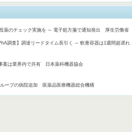
投薬のチェック実施を ～ 電子処方箋で通知発出 厚生労働省
PhA調査】調達リードタイム長引く ～ 軟膏容器は1週間超遅れ
篤事案は業界内で共有 日本薬科機器協会
州会グループの病院追加 医薬品医療機器総合機構