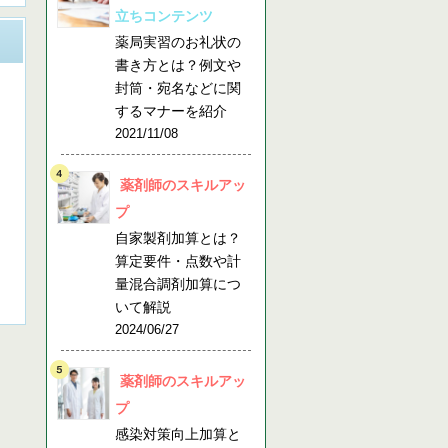
立ちコンテンツ
薬局実習のお礼状の
書き方とは？例文や
封筒・宛名などに関
するマナーを紹介
2021/11/08
薬剤師のスキルアッ
プ
自家製剤加算とは？
算定要件・点数や計
量混合調剤加算につ
いて解説
2024/06/27
薬剤師のスキルアッ
プ
感染対策向上加算と