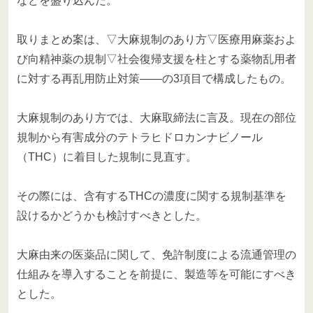
などを盛り込んだ。
取りまとめ案は、▽大麻規制のあり方▽医療用麻薬およ
び向精神薬の規制▽社会復帰支援を柱とする薬物乱用者
に対する再乱用防止対策――の3項目で構成したもの。
大麻規制のあり方では、大麻取締法に言及。現在の部位
規制から有害成分のテトラヒドロカンナビノール
（THC）に着目した規制に見直す。
その際には、含有するTHCの濃度に関する規制基準を
設けるかどうかも検討すべきとした。
大麻由来の医薬品に関して、免許制度による流通管理の
仕組みを導入することを前提に、製造等を可能にすべき
とした。