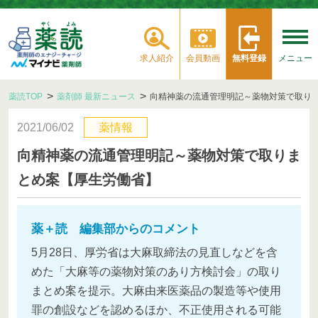
求人紹介
会員動画
無料登録
メニュー
薬読TOP
薬剤師 最新ニュース
向精神薬の流通管理明記～薬物対策で取り
2021/06/02
薬情報
向精神薬の流通管理明記～薬物対策で取りま
とめ案【厚生労働省】
薬＋読 編集部からのコメント
5月28日、厚労省は大麻取締法の見直しなどを含
めた「大麻等の薬物対策のあり方検討会」の取り
まとめ案を提示。大麻由来医薬品の製造等や使用
罪の創設などを認めるほか、不正使用される可能