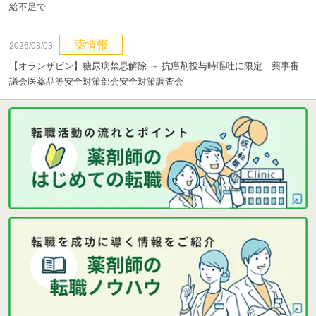
給不足で
薬情報
2026/08/03
【オランザピン】糖尿病禁忌解除 ～ 抗癌剤投与時嘔吐に限定 薬事審
議会医薬品等安全対策部会安全対策調査会