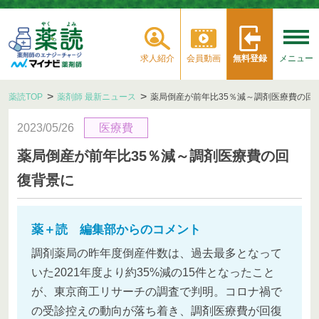
求人紹介
会員動画
無料登録
メニュー
薬読TOP
薬剤師 最新ニュース
薬局倒産が前年比35％減～調剤医療費の回
2023/05/26
医療費
薬局倒産が前年比35％減～調剤医療費の回
復背景に
薬＋読 編集部からのコメント
調剤薬局の昨年度倒産件数は、過去最多となって
いた2021年度より約35%減の15件となったこと
が、東京商工リサーチの調査で判明。コロナ禍で
の受診控えの動向が落ち着き、調剤医療費が回復