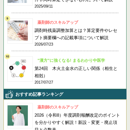
2025/09/11
薬剤師のスキルアップ
調剤時残薬調整加算とは？算定要件やレセ
プト摘要欄への記載事項について解説
2026/07/23
”漢方”に強くなる! まるわかり中医学
第24回 木火土金水の正しい関係（相生と
相剋）
2017/07/27
おすすめ記事ランキング
薬剤師のスキルアップ
2026（令和8）年度調剤報酬改定のポイント
を分かりやすく解説！新設・変更・廃止項
目と点数表