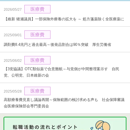
医療費
2026/05/27
【維新 猪瀬議員】一部保険外療養の拡大を ～ 処方箋薬除く全医療薬に
医療費
2025/09/01
調剤費8.4兆円と過去最高～後発品割合は90％突破 厚生労働省
医療費
2025/06/02
【3党協議】OTC類似薬で合意難航～与党側が中間整理案示す 自民
党、公明党、日本維新の会
医療費
2025/05/28
高額療養費見直し議論再開～保険範囲の検討求める声も 社会保障審議
会医療保険部会専門委員会