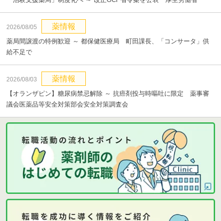
薬情報
2026/08/05
薬局間譲渡の特例歓迎 ～ 都保健医療局 町田課長、「コンサータ」供
給不足で
薬情報
2026/08/03
【オランザピン】糖尿病禁忌解除 ～ 抗癌剤投与時嘔吐に限定 薬事審
議会医薬品等安全対策部会安全対策調査会