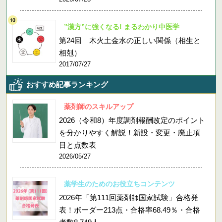
”漢方”に強くなる! まるわかり中医学
第24回 木火土金水の正しい関係（相生と
相剋）
2017/07/27
おすすめ記事ランキング
薬剤師のスキルアップ
2026（令和8）年度調剤報酬改定のポイント
を分かりやすく解説！新設・変更・廃止項
目と点数表
2026/05/27
薬学生のためのお役立ちコンテンツ
2026年「第111回薬剤師国家試験」合格発
表！ボーダー213点・合格率68.49％・合格