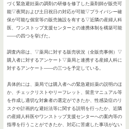
づく緊急避妊薬の調剤の研修を修了した薬剤師が販売可
能▽夜間および土日祝日の対応が可能▽プライバシー確
保が可能な個室等の販売施設を有する▽近隣の産婦人科
医、ワンストップ支援センターとの連携体制を構築可能
――の四つを挙げた。
調査内容は、▽薬局に対する販売状況（全販売事例）▽
購入者に対するアンケート▽薬局と連携する産婦人科に
対するアンケート――の三つを予定している。
具体的には、薬局では購入者への緊急避妊薬の説明のほ
か、チェックリストやリーフレット、留意マニュアル等
を作成し適切な対象者の選定ができたか、性感染症のリ
スクや計画的な避妊法等に関する説明を行ったか、近隣
の産婦人科医やワンストップ支援センターへの案内等の
指導を行うことができたか、対応に苦慮した事項がない