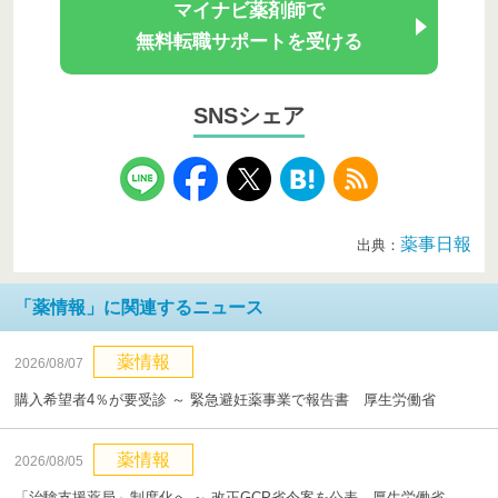
マイナビ薬剤師で
無料転職サポートを受ける
SNSシェア
薬事日報
出典：
「薬情報」に関連するニュース
薬情報
2026/08/07
購入希望者4％が要受診 ～ 緊急避妊薬事業で報告書 厚生労働省
薬情報
2026/08/05
「治験支援薬局」制度化へ ～ 改正GCP省令案を公表 厚生労働省