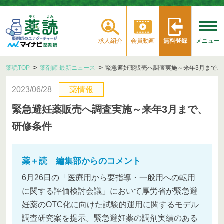
求人紹介
会員動画
無料登録
メニュー
薬読TOP
薬剤師 最新ニュース
緊急避妊薬販売へ調査実施～来年3月まで、
2023/06/28
薬情報
緊急避妊薬販売へ調査実施～来年3月まで、
研修条件
薬＋読 編集部からのコメント
6月26日の「医療用から要指導・一般用への転用
に関する評価検討会議」において厚労省が緊急避
妊薬のOTC化に向けた試験的運用に関するモデル
調査研究案を提示。緊急避妊薬の調剤実績のある