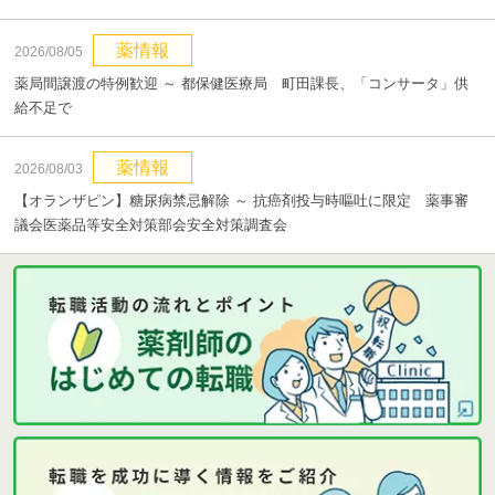
薬情報
2026/08/05
薬局間譲渡の特例歓迎 ～ 都保健医療局 町田課長、「コンサータ」供
給不足で
薬情報
2026/08/03
【オランザピン】糖尿病禁忌解除 ～ 抗癌剤投与時嘔吐に限定 薬事審
議会医薬品等安全対策部会安全対策調査会