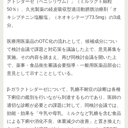
クトシダーゼ（ペニシリウム）」（ミルラクト細粒
50％）、久光製薬の経皮吸収型過活動膀胱治療剤「オ
キシブチニン塩酸塩」（ネオキシテープ73.5mg）の3成
分。
医療用医薬品のOTC化の流れとして、候補成分につい
て検討会議で課題と対応策を議論した上で、意見募集を
実施。その内容を踏まえ、再び同検討会議を開いた上
で、薬事・食品衛生審議会要指導・一般用医薬品部会に
意見として示すこととしている。
β-ガラクトシダーゼについて、乳糖不耐症の診断は各種
下痢症の鑑別を行いながら到達するものであり、医師の
適切な診断が必要との課題に対して、同検討会議では、
効能・効果を「牛乳や母乳、ミルクなど乳糖を含む食品
による下痢や消化不良、体重減少の改善」と置き換えた