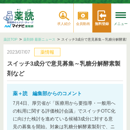
求人紹介
会員動画
無料登録
メニュー
薬読TOP
薬剤師 最新ニュース
スイッチ3成分で意見募集～乳糖分解酵素製
2023/07/07
薬情報
スイッチ3成分で意見募集～乳糖分解酵素製
剤など
薬＋読 編集部からのコメント
7月4日、厚労省が「医療用から要指導・一般用へ
の転用に関する評価検討会議」でスイッチOTC化
に向けた検討を進めている候補3成分に対する意
見の募集を開始。対象は乳糖分解酵素製剤で、ニ