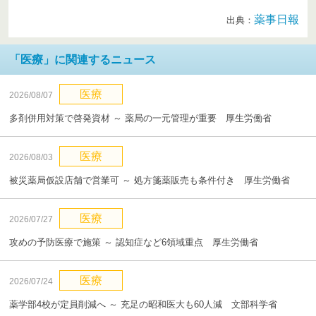
薬事日報
出典：
「医療」に関連するニュース
医療
2026/08/07
多剤併用対策で啓発資材 ～ 薬局の一元管理が重要 厚生労働省
医療
2026/08/03
被災薬局仮設店舗で営業可 ～ 処方箋薬販売も条件付き 厚生労働省
医療
2026/07/27
攻めの予防医療で施策 ～ 認知症など6領域重点 厚生労働省
医療
2026/07/24
薬学部4校が定員削減へ ～ 充足の昭和医大も60人減 文部科学省