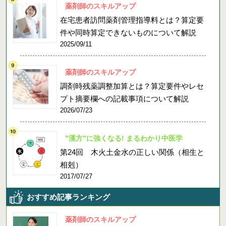
薬剤師のスキルアップ
在宅患者訪問薬剤管理指導料とは？算定要
件や同時算定できないものについて解説
2025/09/11
薬剤師のスキルアップ
調剤時残薬調整加算とは？算定要件やレセ
プト摘要欄への記載事項について解説
2026/07/23
”漢方”に強くなる! まるわかり中医学
第24回 木火土金水の正しい関係（相生と
相剋）
2017/07/27
おすすめ記事ランキング
薬剤師のスキルアップ