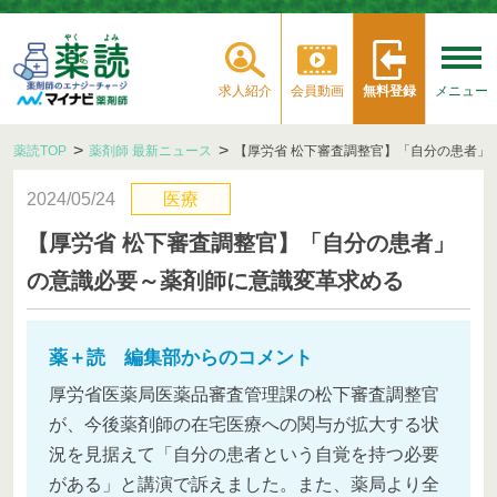
求人紹介
会員動画
無料登録
メニュー
薬読TOP
薬剤師 最新ニュース
【厚労省 松下審査調整官】「自分の患者」
2024/05/24
医療
【厚労省 松下審査調整官】「自分の患者」
の意識必要～薬剤師に意識変革求める
薬＋読 編集部からのコメント
厚労省医薬局医薬品審査管理課の松下審査調整官
が、今後薬剤師の在宅医療への関与が拡大する状
況を見据えて「自分の患者という自覚を持つ必要
がある」と講演で訴えました。また、薬局より全