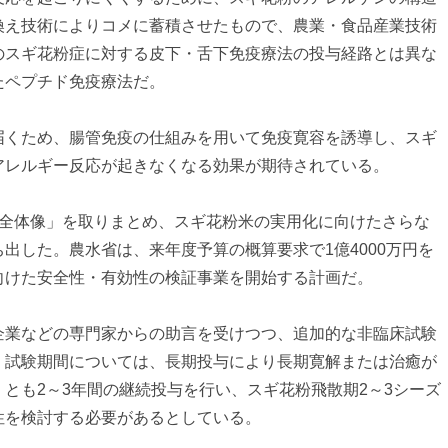
換え技術によりコメに蓄積させたもので、農業・食品産業技術
のスギ花粉症に対する皮下・舌下免疫療法の投与経路とは異な
たペプチド免疫療法だ。
届くため、腸管免疫の仕組みを用いて免疫寛容を誘導し、スギ
アレルギー反応が起きなくなる効果が期待されている。
の全体像」を取りまとめ、スギ花粉米の実用化に向けたさらな
出した。農水省は、来年度予算の概算要求で1億4000万円を
向けた安全性・有効性の検証事業を開始する計画だ。
企業などの専門家からの助言を受けつつ、追加的な非臨床試験
。試験期間については、長期投与により長期寛解または治癒が
とも2～3年間の継続投与を行い、スギ花粉飛散期2～3シーズ
性を検討する必要があるとしている。