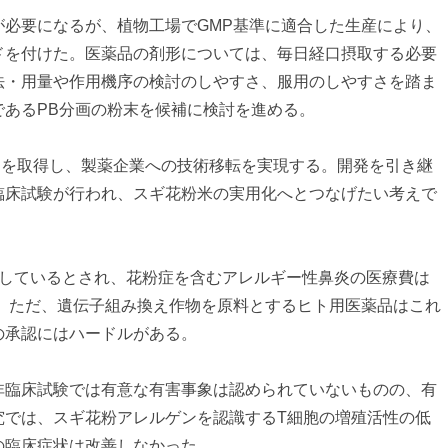
が必要になるが、植物工場でGMP基準に適合した生産により、
ドを付けた。医薬品の剤形については、毎日経口摂取する必要
法・用量や作用機序の検討のしやすさ、服用のしやすさを踏ま
であるPB分画の粉末を候補に検討を進める。
Cを取得し、製薬企業への技術移転を実現する。開発を引き継
臨床試験が行われ、スギ花粉米の実用化へとつなげたい考えで
患しているとされ、花粉症を含むアレルギー性鼻炎の医療費は
る。ただ、遺伝子組み換え作物を原料とするヒト用医薬品はこれ
の承認にはハードルがある。
非臨床試験では有意な有害事象は認められていないものの、有
究では、スギ花粉アレルゲンを認識するT細胞の増殖活性の低
の臨床症状は改善しなかった。