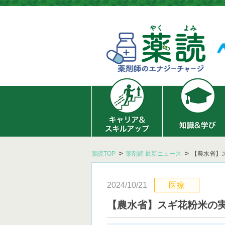
薬読TOP
薬剤師 最新ニュース
【農水省】
2024/10/21
医療
【農水省】スギ花粉米の