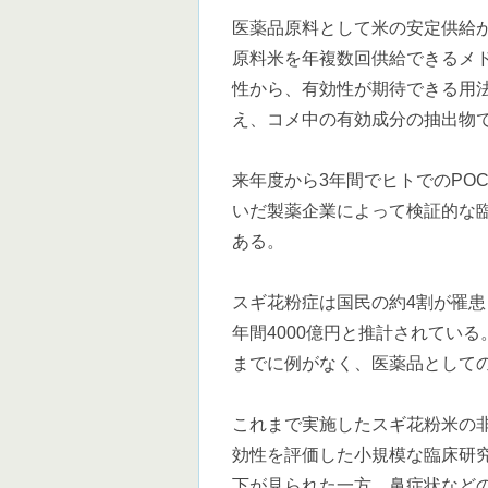
医薬品原料として米の安定供給
原料米を年複数回供給できるメ
性から、有効性が期待できる用
え、コメ中の有効成分の抽出物
来年度から3年間でヒトでのPO
いだ製薬企業によって検証的な
ある。
スギ花粉症は国民の約4割が罹
年間4000億円と推計されてい
までに例がなく、医薬品として
これまで実施したスギ花粉米の
効性を評価した小規模な臨床研
下が見られた一方、鼻症状など