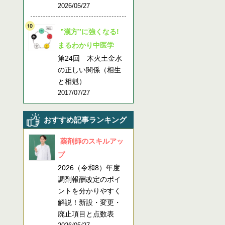
2026/05/27
”漢方”に強くなる!
まるわかり中医学
第24回 木火土金水
の正しい関係（相生
と相剋）
2017/07/27
おすすめ記事ランキング
薬剤師のスキルアッ
プ
2026（令和8）年度
調剤報酬改定のポイ
ントを分かりやすく
解説！新設・変更・
廃止項目と点数表