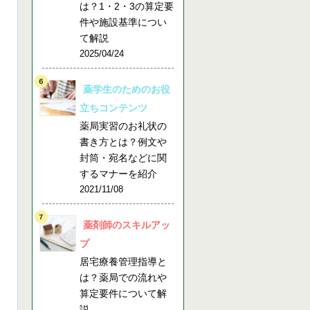
は？1・2・3の算定要
件や施設基準につい
て解説
2025/04/24
薬学生のためのお役
立ちコンテンツ
薬局実習のお礼状の
書き方とは？例文や
封筒・宛名などに関
するマナーを紹介
2021/11/08
薬剤師のスキルアッ
プ
居宅療養管理指導と
は？薬局での流れや
算定要件について解
説