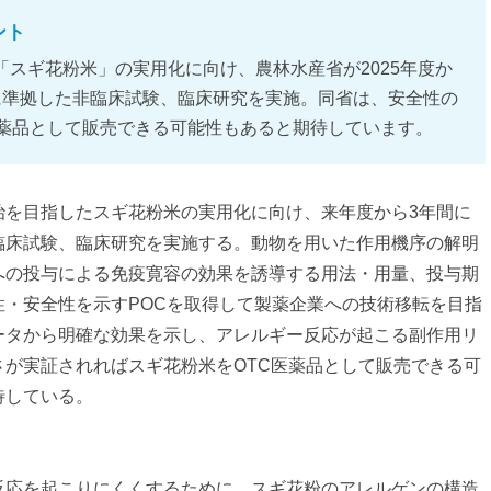
ント
スギ花粉米」の実用化に向け、農林水産省が2025年度か
準に準拠した非臨床試験、臨床研究を実施。同省は、安全性の
医薬品として販売できる可能性もあると期待しています。
治を目指したスギ花粉米の実用化に向け、来年度から3年間に
臨床試験、臨床研究を実施する。動物を用いた作用機序の解明
への投与による免疫寛容の効果を誘導する用法・用量、投与期
性・安全性を示すPOCを取得して製薬企業への技術移転を目指
ータから明確な効果を示し、アレルギー反応が起こる副作用リ
さが実証されればスギ花粉米をOTC医薬品として販売できる可
待している。
反応を起こりにくくするために、スギ花粉のアレルゲンの構造