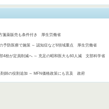
処方箋薬販売も条件付き 厚生労働省
の予防医療で施策 ～ 認知症など6領域重点 厚生労働省
部4校が定員削減へ ～ 充足の昭和医大も60人減 文部科学省
剤師の役割追加 ～ MFN価格政策にも言及 政府