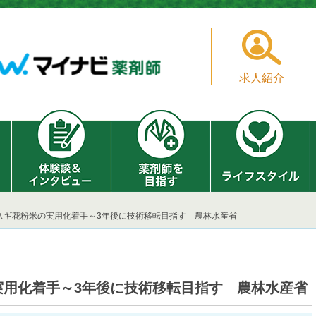
求人紹介
スギ花粉米の実用化着手～3年後に技術移転目指す 農林水産省
実用化着手～3年後に技術移転目指す 農林水産省