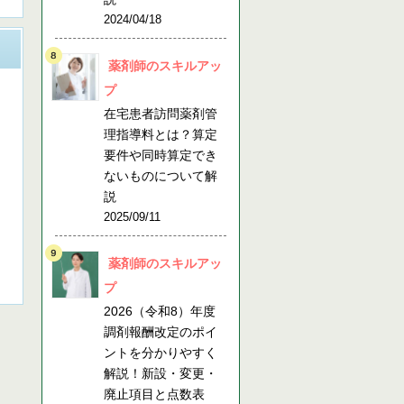
2024/04/18
薬剤師のスキルアッ
プ
在宅患者訪問薬剤管
理指導料とは？算定
要件や同時算定でき
ないものについて解
説
2025/09/11
薬剤師のスキルアッ
プ
2026（令和8）年度
調剤報酬改定のポイ
ントを分かりやすく
解説！新設・変更・
廃止項目と点数表