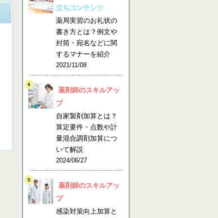
立ちコンテンツ
薬局実習のお礼状の
書き方とは？例文や
封筒・宛名などに関
するマナーを紹介
2021/11/08
薬剤師のスキルアッ
プ
自家製剤加算とは？
算定要件・点数や計
量混合調剤加算につ
いて解説
2024/06/27
薬剤師のスキルアッ
プ
感染対策向上加算と