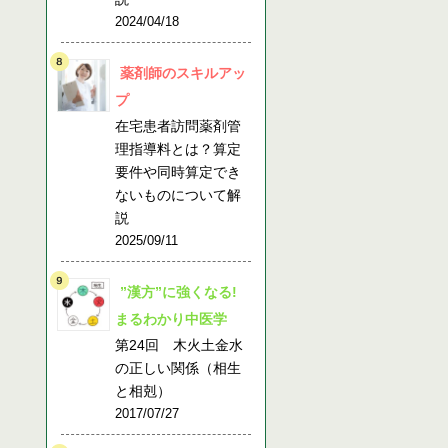
2024/04/18
薬剤師のスキルアッ
プ
在宅患者訪問薬剤管
理指導料とは？算定
要件や同時算定でき
ないものについて解
説
2025/09/11
”漢方”に強くなる!
まるわかり中医学
第24回 木火土金水
の正しい関係（相生
と相剋）
2017/07/27