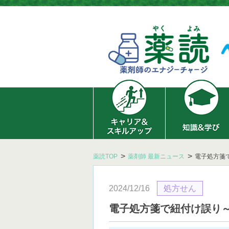
薬読TOP
薬剤師 最新ニュース
電子処方箋
2024/12/16
処方せん
電子処方箋で紐付け誤り