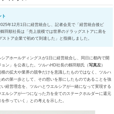
ント
2025年12月1日に経営統合し、記者会見で「経営統合後ビ
の鶴羽順社長は「売上規模では世界のドラッグストアに肩を
グストア企業で初めて到達した」と指摘しました。
ルシアホールディングスが1日に経営統合し、同日に都内で開
ジョン」を公表した。ツルハHD社長の鶴羽順氏（
写真左
）
規模の拡大や業界の競争だけを意識したものではなく、ツルハ
ための第一歩として、その想いを形にしたものであることを強
ない経営理念を、ツルハとウエルシアが一緒になって実現する
ウエルシアが一つになった力を全てのステークホルダーに還元
来を作っていく」との考えを示した。