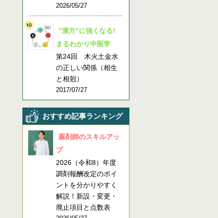
2026/05/27
”漢方”に強くなる!
まるわかり中医学
第24回 木火土金水
の正しい関係（相生
と相剋）
2017/07/27
おすすめ記事ランキング
薬剤師のスキルアッ
プ
2026（令和8）年度
調剤報酬改定のポイ
ントを分かりやすく
解説！新設・変更・
廃止項目と点数表