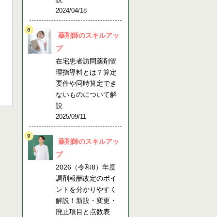
2024/04/18
薬剤師のスキルアッ
プ
在宅患者訪問薬剤管
理指導料とは？算定
要件や同時算定でき
ないものについて解
説
2025/09/11
薬剤師のスキルアッ
プ
2026（令和8）年度
調剤報酬改定のポイ
ントを分かりやすく
解説！新設・変更・
廃止項目と点数表