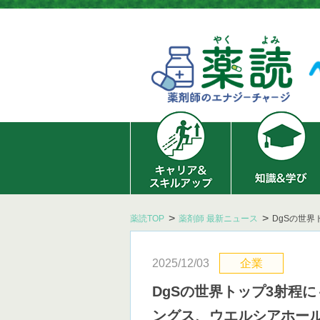
薬読TOP
薬剤師 最新ニュース
DgSの世
2025/12/03
企業
DgSの世界トップ3射程
ングス、ウエルシアホー