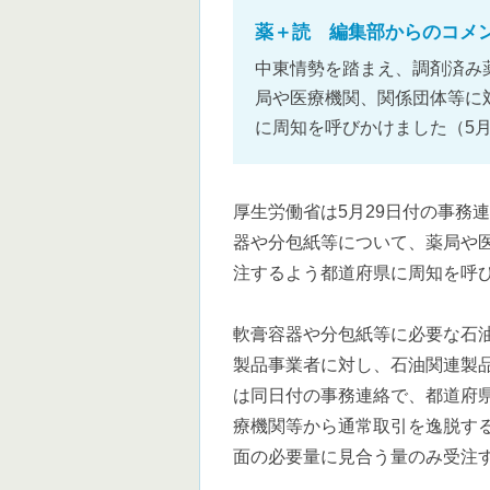
薬＋読 編集部からのコメ
中東情勢を踏まえ、調剤済み
局や医療機関、関係団体等に
に周知を呼びかけました（5月
厚生労働省は5月29日付の事務
器や分包紙等について、薬局や
注するよう都道府県に周知を呼
軟膏容器や分包紙等に必要な石油
製品事業者に対し、石油関連製
は同日付の事務連絡で、都道府
療機関等から通常取引を逸脱す
面の必要量に見合う量のみ受注