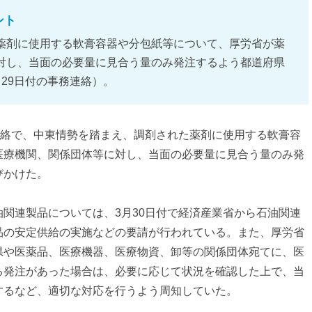
ント
薬剤に使用する軟膏容器や分包紙等について、厚労省が薬
対し、当面の必要量に見合う量のみ発注するよう都道府県
29日付の事務連絡）。
連絡で、中東情勢を踏まえ、調剤された薬剤に使用する軟膏容
医療機関、関係団体等に対し、当面の必要量に見合う量のみ発
びかけた。
関連製品については、3月30日付で経済産業省から石油関連
品の安定供給の実施などの要請が行われている。また、厚労省
県や医薬品、医療機器、医療物資、卸等の関係団体宛てに、医
る発注があった場合は、必要に応じて状況を確認した上で、当
するなど、適切な対応を行うよう周知していた。