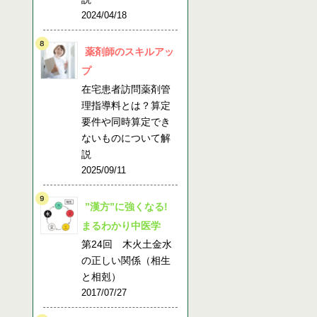
2024/04/18
薬剤師のスキルアッ
プ
在宅患者訪問薬剤管
理指導料とは？算定
要件や同時算定でき
ないものについて解
説
2025/09/11
”漢方”に強くなる!
まるわかり中医学
第24回 木火土金水
の正しい関係（相生
と相剋）
2017/07/27