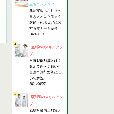
立ちコンテンツ
薬局実習のお礼状の
書き方とは？例文や
封筒・宛名などに関
するマナーを紹介
2021/11/08
薬剤師のスキルアッ
プ
自家製剤加算とは？
算定要件・点数や計
量混合調剤加算につ
いて解説
2024/06/27
薬剤師のスキルアッ
プ
感染対策向上加算と