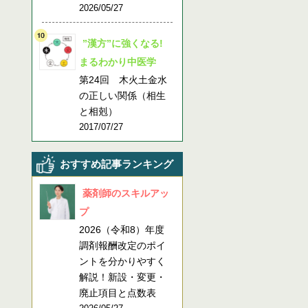
2026/05/27
”漢方”に強くなる!
まるわかり中医学
第24回 木火土金水
の正しい関係（相生
と相剋）
2017/07/27
おすすめ記事ランキング
薬剤師のスキルアッ
プ
2026（令和8）年度
調剤報酬改定のポイ
ントを分かりやすく
解説！新設・変更・
廃止項目と点数表