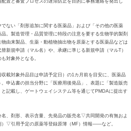
適配置と審査プロセスの遅滞防止を目的に事務連絡を発出し
中でない「剤形追加に関する医薬品」および「その他の医薬
薬品。製造管理・品質管理に特段の注意を要する生物学的製剤
生物由来製品、生薬・動植物抽出物を原薬とする医薬品などは
代替新規申請（マル名）や、承継に準じる新規申請（マルT）
のも対象外となる。
価収載対象外品目は申請予定日）の1カ月前を目安に、医薬品
う。申込書の担当分野に「医療用後発品」、表題に「製造販売
と記載し、ゲートウェイシステム等を通じてPMDAに提出す
分名、剤形、表示含量、先発品の販売名▽共同開発の有無およ
別）▽引用予定の原薬等登録原簿（MF）情報――など。