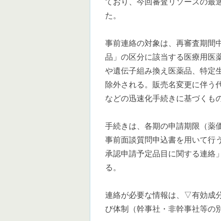
ており、今回審査リソースの最
た。
事前連絡の対象は、再審査期間
品」の区分に該当する医療用医
や遺伝子組み換え医薬品、特定
除外される。販売名変更に伴う
などの迅速化手続きに基づくも
手続きは、各期の申請期限（薬
事前面談質問申込書を用いて行
承認申請予定品目に関する連絡」
る。
連絡が必要な情報は、▽有効成
び体制（幹事社・非幹事社等の