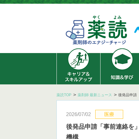
薬読TOP
薬剤師 最新ニュース
後発品申請
2026/07/02
医療
後発品申請「事前連絡を」
機構