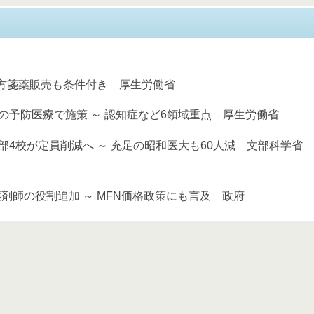
処方箋薬販売も条件付き 厚生労働省
の予防医療で施策 ～ 認知症など6領域重点 厚生労働省
部4校が定員削減へ ～ 充足の昭和医大も60人減 文部科学省
剤師の役割追加 ～ MFN価格政策にも言及 政府