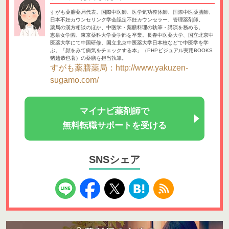
すがも薬膳薬局代表。国際中医師、医学気功整体師、国際中医薬膳師、
日本不妊カウンセリング学会認定不妊カウンセラー、管理薬剤師。
薬局の漢方相談のほか、中医学・薬膳料理の執筆・講演を務める。
恵泉女学園、東京薬科大学薬学部を卒業。長春中医薬大学、国立北京中
医薬大学にて中国研修、国立北京中医薬大学日本校などで中医学を学
ぶ。「顔をみて病気をチェックする本」（PHPビジュアル実用BOOKS
猪越恭也著）の薬膳を担当執筆。
すがも薬膳薬局：http://www.yakuzen-
sugamo.com/
マイナビ薬剤師で
無料転職サポートを受ける
SNSシェア