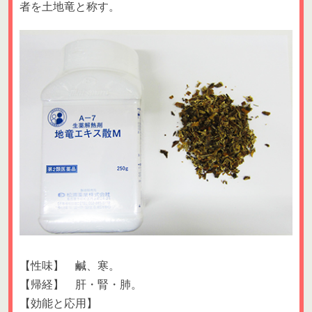
者を土地竜と称す。
【性味】 鹹、寒。
【帰経】 肝・腎・肺。
【効能と応用】