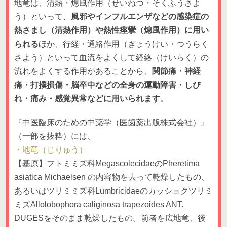
地竜は、清熱・熄風作用（せいねつ・そくふうさよ
う）といって、
風邪やインフルエンザなどの感染症の
熱さまし（清熱作用）や熱性痙攣（熄風作用）に用い
られる
ほか、行経・通絡作用（ぎょうけい・つうらく
さよう）といって血流をよくして経絡（けいらく）の
流れをよくする作用があることから、
関節痛・神経
痛・打撲損傷・脳卒中などの全身の運動障害・しび
れ・痛み・感覚異常などに用いられます
。
『中医臨床のための中薬学（医歯薬出版株式会社）』
（一部を抜粋）には、
・地竜（じりゅう）
【基原】フトミミズ科MegascolecidaeのPheretima
asiatica Michaelsen の内容物を去って乾燥したもの、
あるいはツリミミズ科Lumbricidaeのカッショクツリミ
ミズAllolobophora caliginosa trapezoides ANT.
DUGESをそのまま乾燥したもの。前者を広地竜、後