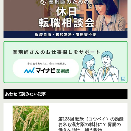
あわせて読みたい記事
第128回 粳米（コウベイ）の効能
お米も漢方薬の材料に？ 胃腸の
働きを助け、補う穀物