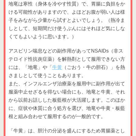
地竜は寒性（身体を冷やす性質）で、胃腸に負担をか
ける可能性がありますので、よほどお腹が弱い人は様
子をみながら少量から試すとよいでしょう。（熱冷ま
しとして、短期間だけ使うぶんにはそれほど気にしな
くてもよいように思います。）
アスピリン喘息などの副作用があってNSAIDs（非ス
テロイド性抗炎症薬）を解熱剤として服用できない方
には、「地竜」や「
牛黄
（ごおう・牛の胆石）」を熱
さましとして使うこともあります。
また、インフルエンザ治療薬を服用中に副作用が出て
服薬中止せざるを得ない場合にも、地竜と牛黄、それ
から以前お話しした板藍根が大活躍します。このほか
に、症状や体質に合う処方を選び、地竜や牛黄・板藍
根と組み合わせて服用するのが一般的です。
「牛黄」は、胆汁の分泌を盛んにするため胃腸薬とし