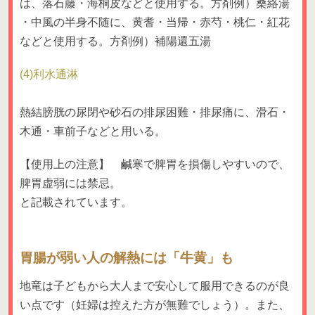
は、落石藤・海桐皮などと使用する。方剤例）桑絡湯
・中風の半身不随に、黄耆・当帰・赤芍・桃仁・紅花
などと使用する。方剤例）補陽還五湯
(4)利水通淋
熱結膀胱の尿閉や砂石の排尿困難・排尿痛に、滑石・
木通・車前子などと用いる。
【使用上の注意】 鹹寒で脾胃を損傷しやすいので、
脾胃虚弱には禁忌。
と記載されています。
胃腸が弱い人の解熱には「牛黄」も
地竜は子どもから大人まで安心して服用できるのが良
い点です（妊婦は控えた方が無難でしょう）。また、