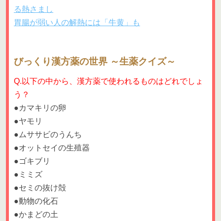
る熱さまし
胃腸が弱い人の解熱には「牛黄」も
びっくり漢方薬の世界 ～生薬クイズ～
Q.以下の中から、漢方薬で使われるものはどれでしょ
う？
●カマキリの卵
●ヤモリ
●ムササビのうんち
●オットセイの生殖器
●ゴキブリ
●ミミズ
●セミの抜け殻
●動物の化石
●かまどの土