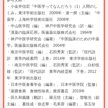
・小金井信宏『中医学ってなんだろう（1）人間のし
くみ』東洋学術出版社 2009年・凌一揆（主編）『中
薬学』上海科学技術出版社 2008年
・中山医学院（編）、神戸中医学研究会（訳・編）
『漢薬の臨床応用』医歯薬出版株式会社 1994年
・神戸中医学研究会（編著）『中医臨床のための中薬
学』医歯薬出版株式会社 2004年
・南京中医学院（編）、石田秀実（監訳）『現代語
訳 黄帝内経素問 上巻』2014年 東洋学術出版社
・・南京中医学院（編）、石田秀実（監訳）、白杉悦
雄（監訳）『現代語訳 黄帝内経霊枢 下巻』2012
年 東洋学術出版社
・日本中医食養学会（編著）、日本中医学院（監修）
『薬膳食典 食物性味表』燎原書店 2019年
・田久和義隆（翻訳）、羅元愷（主編）、曽敬光（副
主編）、夏桂成・徐志華・毛美蓉（編委）、張玉珍