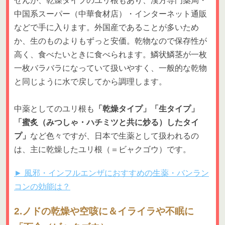
せんが、乾燥タイプのユリ根もあり、漢方専門薬局・
中国系スーパー（中華食材店）・インターネット通販
などで手に入ります。外国産であることが多いため
か、生のものよりもずっと安価。乾物なので保存性が
高く、食べたいときに食べられます。鱗状鱗茎が一枚
一枚バラバラになっていて扱いやすく、一般的な乾物
と同じように水で戻してから調理します。
中薬としてのユリ根も
「乾燥タイプ」「生タイプ」
「蜜炙（みつしゃ・ハチミツと共に炒る）したタイ
プ」
など色々ですが、日本で生薬として扱われるの
は、主に乾燥したユリ根（＝ビャクゴウ）です。
► 風邪・インフルエンザにおすすめの生薬・バンラン
コンの効能は？
2.ノドの乾燥や空咳に＆イライラや不眠に