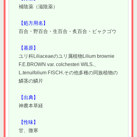
補陰薬（滋陰薬）
【処方用名】
百合・野百合・生百合・炙百合・ビャクゴウ
【基原】
ユリ科Liliaceaeのユリ属植物Lilium brownie
F.E.BROWN var. colchesteri WILS.、
L.tenuifolium FISCH.その他多種の同族植物の
鱗茎の鱗片
【出典】
神農本草経
【性味】
甘、微寒