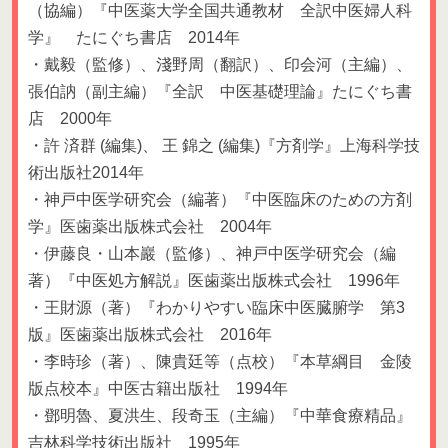
（協編）『中医薬大学全国共通教材 全訳中医婦人科
学』 たにぐち書店 2014年
・戴毅（監修）、淺野周（翻訳）、印会河（主編）、
張伯訥（副主編）『全訳 中医基礎理論』たにぐち書
店 2000年
・許 済群 (編集)、 王 錦之 (編集)『方剤学』上海科学技
術出版社2014年
・神戸中医学研究会（編著）『中医臨床のための方剤
学』医歯薬出版株式会社 2004年
・伊藤良・山本巖（監修）、神戸中医学研究会（編
著）『中医処方解説』医歯薬出版株式会社 1996年
・王財源（著）『わかりやすい臨床中医臓腑学 第3
版』医歯薬出版株式会社 2016年
・李時珍（著）、陳貴廷等（点校）『本草綱目 金陵
版点校本』中医古籍出版社 1994年
・鄧明魯、夏洪生、段奇玉（主編）『中華食療精品』
吉林科学技術出版社 1995年