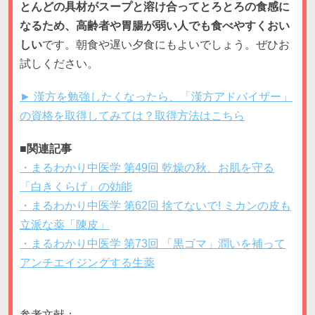
とんどの具材がスープと溶け合ってとろとろの食感に
なるため、高齢者や胃腸が弱い人でも食べやすくおい
しい
です。朝食や遅い夕食にもよいでしょう。ぜひお
試しください。
► 漢方を勉強したくなったら、「漢方アドバイザー」
の資格を取得してみては？取得方法はこちら
■関連記事
・まるわかり中医学 第49回 乾燥の秋、お肌を守る
「白きくらげ」の効能
・まるわかり中医学 第62回 捨てないで! ミカンの皮も
立派な薬「陳皮」
・まるわかり中医学 第73回 「黒ゴマ」潤いを補って
アンチエイジングする生薬
参考文献：