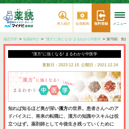
求人紹介
会員動画
無料登録
メニュー
薬読TOP
知識&学び
”漢方”に強くなる! まるわかり中医学
第75回 気
”漢方”に強くなる! まるわかり中医学
更新日：2023.12.15
公開日：2021.12.24
知れば知るほど奥が深い
漢方
の世界。患者さんへのア
ドバイスに、将来の転職に、漢方の知識やスキルは役
立つはず。薬剤師として今後生き残っていくために