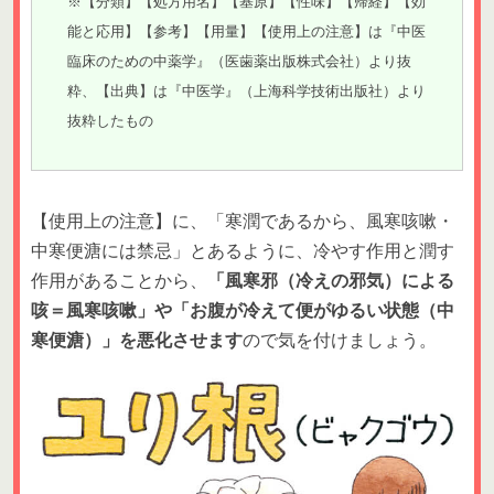
※【分類】【処方用名】【基原】【性味】【帰経】【効
能と応用】【参考】【用量】【使用上の注意】は『中医
臨床のための中薬学』（医歯薬出版株式会社）より抜
粋、【出典】は『中医学』（上海科学技術出版社）より
抜粋したもの
【使用上の注意】に、「寒潤であるから、風寒咳嗽・
中寒便溏には禁忌」とあるように、冷やす作用と潤す
作用があることから、
「風寒邪（冷えの邪気）による
咳＝風寒咳嗽」や「お腹が冷えて便がゆるい状態（中
寒便溏）」を悪化させます
ので気を付けましょう。