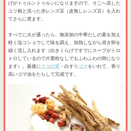
げがトゥルントゥルンになりますので、そこへ戻した
ユリ根と洗った赤レンズ豆（皮無しレンズ豆）を入れ
てさらに煮ます。
すべてに火が通ったら、無添加の中華だしの素を加え
軽く塩コショウして味を調え、加熱しながら溶き卵を
細く流し入れます（白きくらげですでにスープがトロ
トロしているので片栗粉なしでもふわふわの卵になり
ます）。最後に
クコの実
・白すり
ゴマ
をいれて、香り
高いゴマ油をたらして完成です。