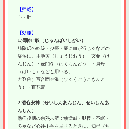
【帰経】
心・肺
【効能】
1.潤肺止咳（じゅんぱいしがい）
肺陰虚の乾咳・少痰・痰に血が混じるなどの
症候に、生地黄（しょうじおう）・玄参（げ
んじん）・麦門冬（ばくもんどう）・貝母
（ばいも）などと用いる。
方剤例）百合固金湯（びゃくごうこきんと
う）・百花膏
2.清心安神（せいしんあんじん、せいしんあ
んしん）
熱病後期の余熱未清で焦燥感・動悸・不眠・
多夢など心神不寧を呈するときに、知母（ち