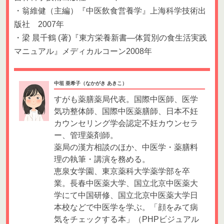
・翁維健（主編）『中医飲食営養学』上海科学技術出
版社 2007年
・梁 晨千鶴 (著)『東方栄養新書―体質別の食生活実践
マニュアル』メディカルコーン2008年
中垣 亜希子（なかがき あきこ）
すがも薬膳薬局代表。国際中医師、医学
気功整体師、国際中医薬膳師、日本不妊
カウンセリング学会認定不妊カウンセラ
ー、管理薬剤師。
薬局の漢方相談のほか、中医学・薬膳料
理の執筆・講演を務める。
恵泉女学園、東京薬科大学薬学部を卒
業。長春中医薬大学、国立北京中医薬大
学にて中国研修、国立北京中医薬大学日
本校などで中医学を学ぶ。「顔をみて病
気をチェックする本」（PHPビジュアル