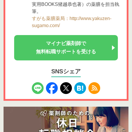
実用BOOKS猪越恭也著）の薬膳を担当執
筆。
すがも薬膳薬局：http://www.yakuzen-
sugamo.com/
マイナビ薬剤師で
無料転職サポートを受ける
SNSシェア