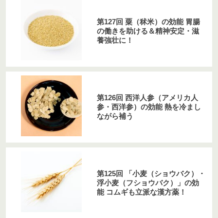
第127回 粟（秫米）の効能 胃腸
の働きを助ける＆精神安定・滋
養強壮に！
第126回 西洋人参（アメリカ人
参・西洋参）の効能 熱を冷まし
ながら補う
第125回 「小麦（ショウバク）・
浮小麦（フショウバク）」の効
能 コムギも立派な漢方薬！