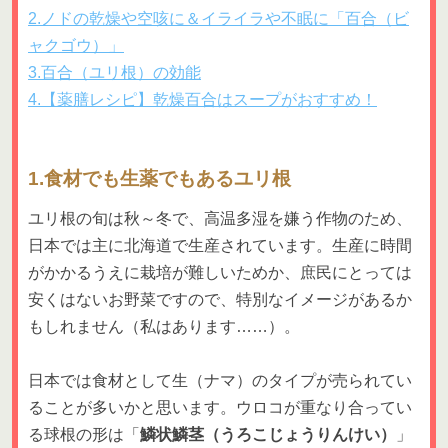
2.ノドの乾燥や空咳に＆イライラや不眠に「百合（ビ
ャクゴウ）」
3.百合（ユリ根）の効能
4.【薬膳レシピ】乾燥百合はスープがおすすめ！
1.食材でも生薬でもあるユリ根
ユリ根の旬は秋～冬で、高温多湿を嫌う作物のため、
日本では主に北海道で生産されています。生産に時間
がかかるうえに栽培が難しいためか、庶民にとっては
安くはないお野菜ですので、特別なイメージがあるか
もしれません（私はあります……）。
日本では食材として生（ナマ）のタイプが売られてい
ることが多いかと思います。ウロコが重なり合ってい
る球根の形は「
鱗状鱗茎（うろこじょうりんけい）
」