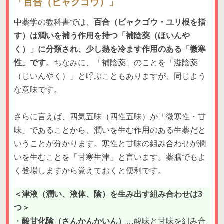
「百合（ビャクゴウ）」
中薬学の教科書では、
百合（ビャクゴウ・ユリ根を指
す）は潤いを補う作用を持つ「補陰薬（ほいんや
く）」に分類され、少し熱を冷ます作用のある「微寒
性」です
。ちなみに、「補陰薬」のことを「滋陰薬
（じいんやく）」と呼ぶこともありますが、同じよう
な意味です。
さらに言えば、四気五味（四性五味）が「微寒性・甘
味」であることから、潤いを生む作用のある生薬だと
いうことが分かります。寒性と甘味の組み合わせが潤
いを生むことを「甘寒生津」と言います。薬膳でもよ
く登場しますから覚えておくと便利です。
＜津液（潤い、液体、陰）を生み出す組み合わせは3
つ＞
・
酸甘化陰（さんかんかいん）
…酸味と甘味を組み合