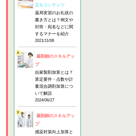
立ちコンテンツ
薬局実習のお礼状の
書き方とは？例文や
封筒・宛名などに関
するマナーを紹介
2021/11/08
薬剤師のスキルアッ
プ
自家製剤加算とは？
算定要件・点数や計
量混合調剤加算につ
いて解説
2024/06/27
薬剤師のスキルアッ
プ
感染対策向上加算と