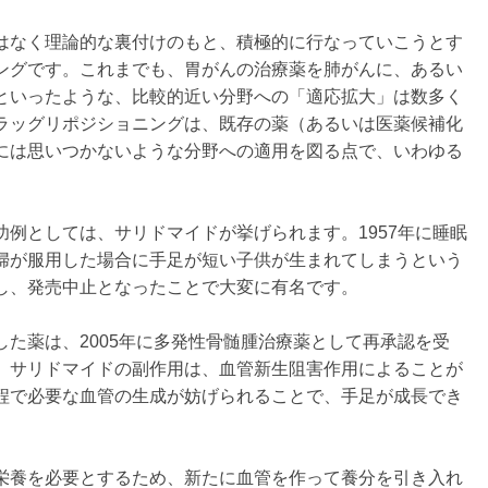
はなく理論的な裏付けのもと、積極的に行なっていこうとす
ングです。これまでも、胃がんの治療薬を肺がんに、あるい
といったような、比較的近い分野への「適応拡大」は数多く
ラッグリポジショニングは、既存の薬（あるいは医薬候補化
には思いつかないような分野への適用を図る点で、いわゆる
例としては、サリドマイドが挙げられます。1957年に睡眠
婦が服用した場合に手足が短い子供が生まれてしまうという
し、発売中止となったことで大変に有名です。
た薬は、2005年に多発性骨髄腫治療薬として再承認を受
。サリドマイドの副作用は、血管新生阻害作用によることが
程で必要な血管の生成が妨げられることで、手足が成長でき
栄養を必要とするため、新たに血管を作って養分を引き入れ