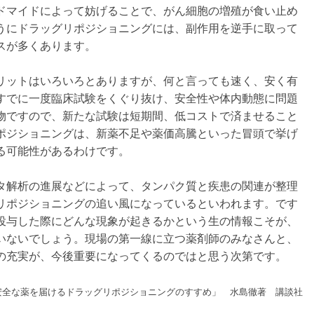
ドマイドによって妨げることで、がん細胞の増殖が食い止め
うにドラッグリポジショニングには、副作用を逆手に取って
スが多くあります。
リットはいろいろとありますが、何と言っても速く、安く有
すでに一度臨床試験をくぐり抜け、安全性や体内動態に問題
物ですので、新たな試験は短期間、低コストで済ませること
ポジショニングは、新薬不足や薬価高騰といった冒頭で挙げ
る可能性があるわけです。
タ解析の進展などによって、タンパク質と疾患の関連が整理
リポジショニングの追い風になっているといわれます。です
投与した際にどんな現象が起きるかという生の情報こそが、
いないでしょう。現場の第一線に立つ薬剤師のみなさんと、
の充実が、今後重要になってくるのではと思う次第です。
安全な薬を届けるドラッグリポジショニングのすすめ」 水島徹著 講談社