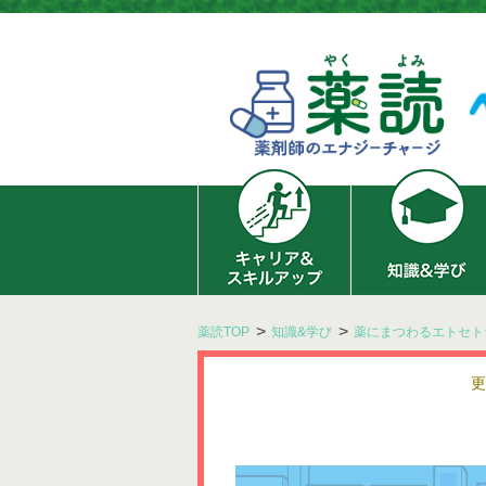
薬読TOP
知識&学び
薬にまつわるエトセト
更