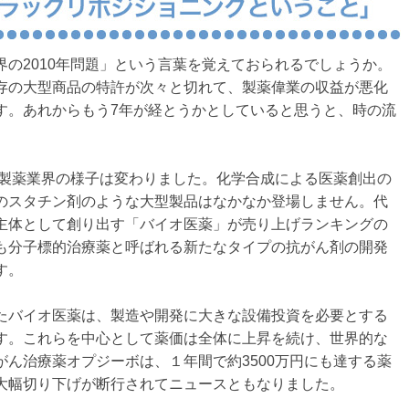
の2010年問題」という言葉を覚えておられるでしょうか。
存の大型商品の特許が次々と切れて、製薬偉業の収益が悪化
す。あれからもう7年が経とうかとしていると思うと、時の流
と製薬業界の様子は変わりました。化学合成による医薬創出の
のスタチン剤のような大型製品はなかなか登場しません。代
主体として創り出す「バイオ医薬」が売り上げランキングの
も分子標的治療薬と呼ばれる新たなタイプの抗がん剤の開発
す。
たバイオ医薬は、製造や開発に大きな設備投資を必要とする
す。これらを中心として薬価は全体に上昇を続け、世界的な
ん治療薬オプジーボは、１年間で約3500万円にも達する薬
大幅切り下げが断行されてニュースともなりました。