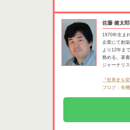
佐藤 健太
1970年生
企業にて創薬
より12年ま
務める。著書
ジャーナリス
『世界史を変
ブログ：有機