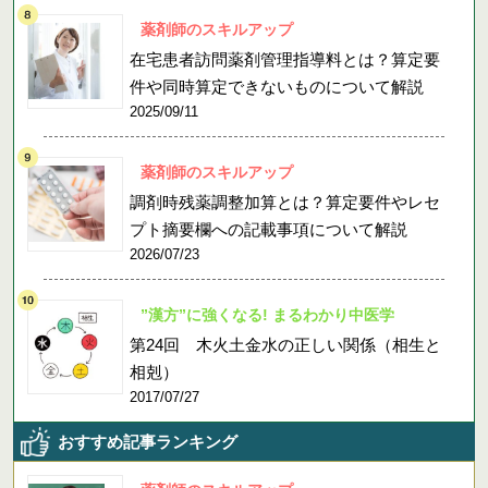
薬剤師のスキルアップ
在宅患者訪問薬剤管理指導料とは？算定要
件や同時算定できないものについて解説
2025/09/11
薬剤師のスキルアップ
調剤時残薬調整加算とは？算定要件やレセ
プト摘要欄への記載事項について解説
2026/07/23
”漢方”に強くなる! まるわかり中医学
第24回 木火土金水の正しい関係（相生と
相剋）
2017/07/27
おすすめ記事ランキング