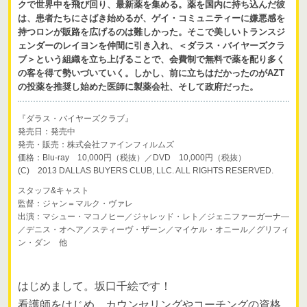
クで世界中を飛び回り、最新薬を集める。薬を国内に持ち込んだ彼
は、患者たちにさばき始めるが、ゲイ・コミュニティーに嫌悪感を
持つロンが販路を広げるのは難しかった。そこで美しいトランスジ
ェンダーのレイヨンを仲間に引き入れ、＜ダラス・バイヤーズクラ
ブ＞という組織を立ち上げることで、会費制で無料で薬を配り多く
の客を得て勢いづいていく。しかし、前に立ちはだかったのがAZT
の投薬を推奨し始めた医師に製薬会社、そして政府だった。
『ダラス・バイヤーズクラブ』
発売日：発売中
発売・販売：株式会社ファインフィルムズ
価格：Blu-ray 10,000円（税抜）／DVD 10,000円（税抜）
(C) 2013 DALLAS BUYERS CLUB, LLC. ALL RIGHTS RESERVED.
スタッフ&キャスト
監督：ジャン＝マルク・ヴァレ
出演：マシュー・マコノヒー／ジャレッド・レト／ジェニファーガーナ―
／デニス・オヘア／スティーヴ・ザーン／マイケル・オニール／グリフィ
ン・ダン 他
はじめまして。坂口千絵です！
看護師をはじめ、カウンセリングやコーチングの資格